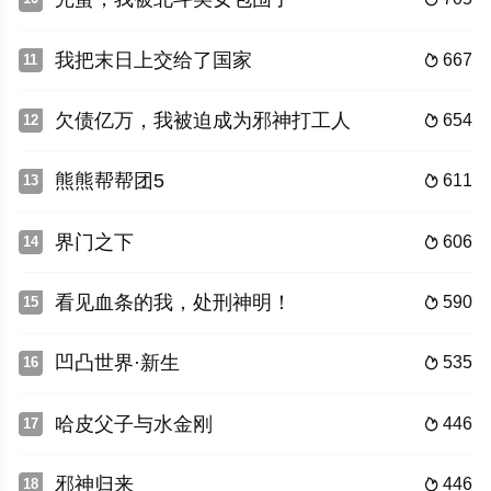
我把末日上交给了国家
667
11

欠债亿万，我被迫成为邪神打工人
654
12

熊熊帮帮团5
611
13

界门之下
606
14

看见血条的我，处刑神明！
590
15

凹凸世界·新生
535
16

哈皮父子与水金刚
446
17

邪神归来
446
18
