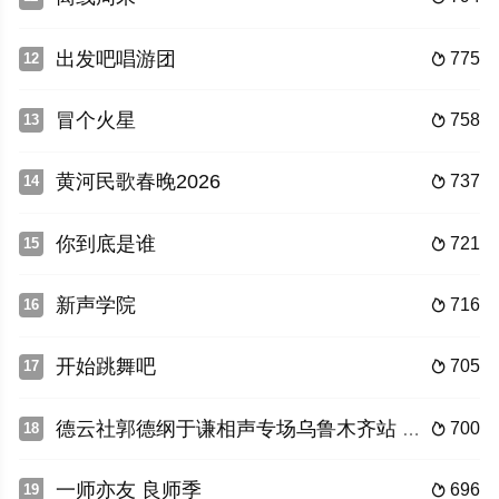
出发吧唱游团
775
12

冒个火星
758
13

黄河民歌春晚2026
737
14

你到底是谁
721
15

新声学院
716
16

开始跳舞吧
705
17

德云社郭德纲于谦相声专场乌鲁木齐站 2025
700
18

一师亦友 良师季
696
19
