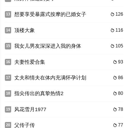
想要享受暴露式按摩的已婚女子
126
13

顶楼大象
116
14

我女儿男友深深进入我的身体
105
15

夫妻性爱合集
93
16

丈夫和情夫在体内充满怀孕计划
86
17

指尖传出的真挚热情2
80
18

风花雪月1977
78
19

父传子传
77
20
