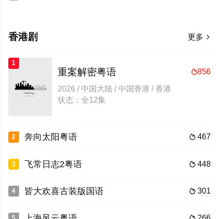
香港剧
更多

1
重案解密粤语
856

2026 / 中国大陆 / 中国香港 / 香港
状态：全12集
奔向太阳粤语
467
2

飞常日志2粤语
448
3

皆大欢喜古装版国语
301
4

上海风云粤语
266
5
