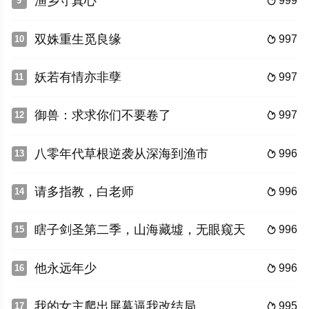
渔乡守真心
999
9

双姝重生觅良缘
997
10

妖若有情亦非孽
997
11

御兽：求求你们不要卷了
997
12

八零年代草根逆袭从深海到渔市
996
13

请多指教，白老师
996
14

瞎子剑圣第二季，山海藏墟，无眼窥天
996
15

他永远年少
996
16

我的女主爬出屏幕逼我改结局
995
17
