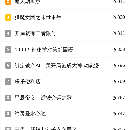
遮天动画版
841
2

猎魔女团之末世求生
830
3

开局就有王者账号
811
4

1999！神秘学对策部国语
808
5

绑定破产AI，我开局氪成大神 动态漫
796
6

乐乐便利店
769
7

星辰帝女：逆转命运之歌
767
8

缔灵爱水心缠
747
9

完蛋，我被北斗美女包围了
705
10
