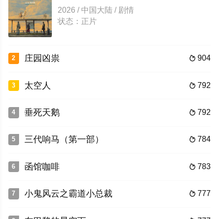
2026 / 中国大陆 / 剧情
状态：正片
庄园凶祟
904
2

太空人
792
3

垂死天鹅
792
4

三代响马（第一部）
784
5

函馆咖啡
783
6

小鬼风云之霸道小总裁
777
7
