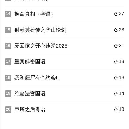
换命真相（粤语）
27
14

射雕英雄传之华山论剑
23
15

爱回家之开心速递2025
21
16

重案解密国语
18
17

我和僵尸有个约会II
18
18

绝命法官国语
14
19

巨塔之后粤语
13
20
