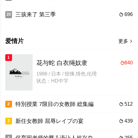
三孩来了 第三季
696
20

爱情片
更多

1
花与蛇 白衣绳奴隶
840

1986 / 日本 / 惊悚,情色,伦理
状态：HD中字
特別授業 7限目の女教師 総集編
512
2

新任女教師 屈辱レイプの宴
439
3

255
4