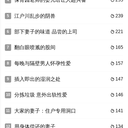
保育园老师的婴儿语让人超兴奋

江户川乱步的阴兽
239
5

部下妻子的味道 品尝的上司
221
6

翻白眼喷溅的股间
165
7

每晚与隔壁男人怀孕性爱
157
8

插入即出的湿润之处
147
9

分拣垃圾 意外出轨性爱
146
10

大家的妻子：住户专用洞口
141
11

用身体偿还的妻子
134
12
