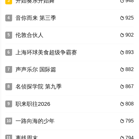
开始奏乐开始舞
948
3

音你而来 第三季
925
4

伦敦合伙人
902
5

上海环球美食超级争霸赛
893
6

声声乐尔 国际篇
882
7

名侦探学院 第九季
867
8

职来职往2026
808
9

一路向海的少年
795
10

离线周末
794
11
