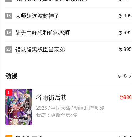
大师姐这波封神了
995
18

陆先生好想和你热恋呀
995
19

错认腹黑权臣当亲弟
995
20

动漫
更多

1
谷雨街后巷
986

2026 / 中国大陆 / 动画,国产动漫
状态：更新至第4集