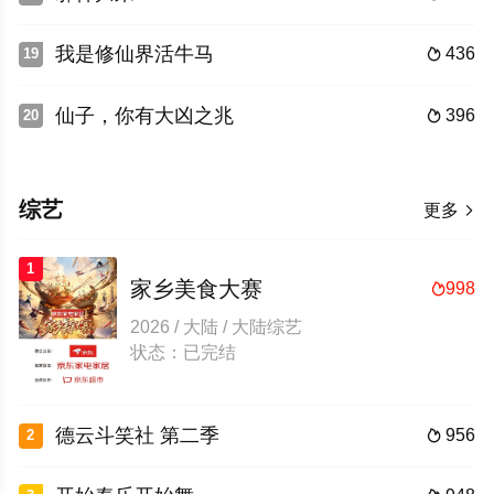
我是修仙界活牛马
436
19

仙子，你有大凶之兆
396
20

综艺
更多

1
家乡美食大赛
998

2026 / 大陆 / 大陆综艺
状态：已完结
德云斗笑社 第二季
956
2
