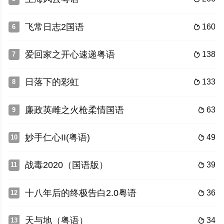
飞常日志2国语
160
6

爱回家之开心速递粤语
138
7

日落下的彩虹
133
8

廉政英雌之火枪柔情国语
63
9

妙手仁心II(粤语)
49
10

战毒2020（国语版）
39
11

十八年后的终极告白2.0粤语
36
12

天与地（粤语）
34
13
