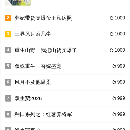
弃妃带货卖爆帝王私房照
1000
2

三界风月落凡尘
1000
3

重生山野，我把山货卖爆了
1000
4

双姝重生，替嫁盛宠
999
5

风月不及他温柔
999
6

双生契2026
999
7

种田系列之：红薯养将军
999
8
