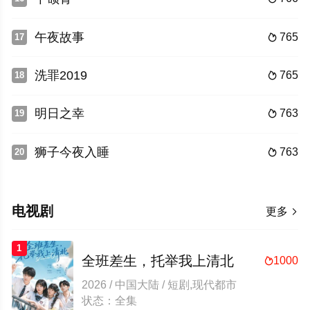
午夜故事
765
17

洗罪2019
765
18

明日之幸
763
19

狮子今夜入睡
763
20

电视剧
更多

1
全班差生，托举我上清北
1000

2026 / 中国大陆 / 短剧,现代都市
状态：全集