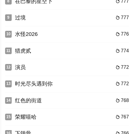
在巴黎的星空下
777
8

过境
777
9

水怪2026
776
10

猎虎贰
774
11

演员
772
12

时光尽头遇到你
772
13

红色的街道
768
14

荣耀嘻哈
767
15

下颌骨
766
16
