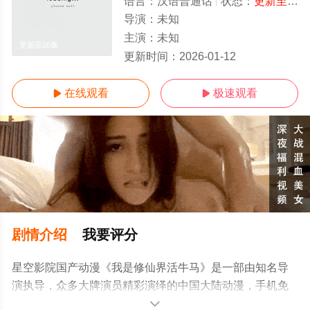
语言：
汉语普通话
状态：
更新至20集
导演：
未知
主演：
未知
更新至20集
更新时间：
2026-01-12
在线观看
极速观看


剧情介绍
我要评分
星空影院国产动漫《我是修仙界活牛马》是一部由知名导
演执导，众多大牌演员精彩演绎的中国大陆动漫，手机免
费观看高清无删减完整版动漫全集就上星空电影网，更多
