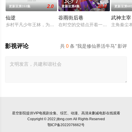
2.0
10.0
更新至第153集
更新至第4集
更新至第68
仙逆
谷雨街后巷
武神主宰
乡村平凡少年王林，为了心中不屈的信念踏入仙门修行，克服天
在时空的交错点开着一间酒馆——谷雨
主角秦尘
影视评论
共
0
条 “我是修仙界活牛马” 影评
星空影院
提供VIP电视剧全集、综艺、动漫、高清未删减电影在线观看
Copyright © 2022 jtbng.com All Rights Reserved
鄂ICP备2022076662号