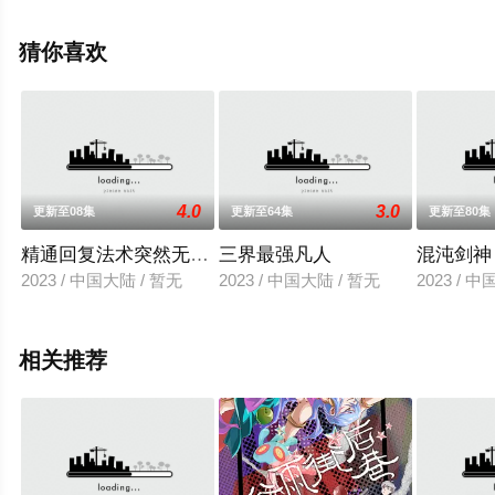
相关信息可移步至豆瓣动漫、电视猫或剧情网等平台了
解。
猜你喜欢
4.0
3.0
更新至08集
更新至64集
更新至80集
精通回复法术突然无敌了
三界最强凡人
混沌剑神
2023 / 中国大陆 / 暂无
2023 / 中国大陆 / 暂无
2023 / 
相关推荐