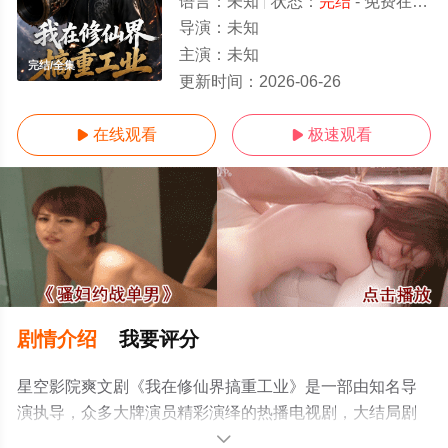
语言：
未知
状态：
完结
- 免费在线观看
导演：
未知
主演：
未知
完结/全集
更新时间：
2026-06-26
在线观看
极速观看


剧情介绍
我要评分
星空影院爽文剧《我在修仙界搞重工业》是一部由知名导
演执导，众多大牌演员精彩演绎的热播电视剧，大结局剧
情已揭晓（完结），超前点播免费观看高清无删减完整版
