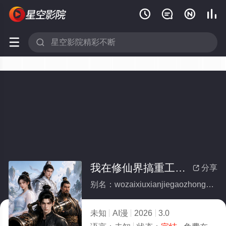






我在修仙界搞重工业(全集)
分享

别名：wozaixiuxianjiegaozhonggongye
未知
AI漫
2026
3.0