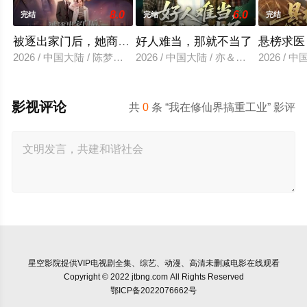
8.0
6.0
完结
完结
完结
被逐出家门后，她商界封神
好人难当，那就不当了
悬榜求医
2026 / 中国大陆 / 陈梦希＆傅邦奇
2026 / 中国大陆 / 亦＆常珂欣
2026 / 
影视评论
共
0
条 “我在修仙界搞重工业” 影评
星空影院
提供VIP电视剧全集、综艺、动漫、高清未删减电影在线观看
Copyright © 2022 jtbng.com All Rights Reserved
鄂ICP备2022076662号