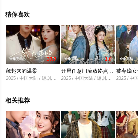
电视剧全集就上星空电影网，更多相关信息可移步至豆瓣
电视剧、电视猫或剧情网等平台了解。
猜你喜欢
10.0
1.0
全集完结
全集完结
全集完结
藏起来的温柔
开局任意门流放终点是太子妃
被弃嫡女
2025 / 中国大陆 / 短剧,女频恋爱
2025 / 中国大陆 / 短剧,古装仙侠
2025 / 
相关推荐