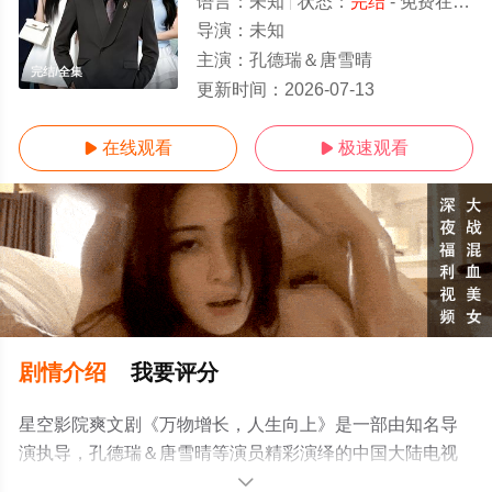
语言：
未知
状态：
完结
- 免费在线观看
导演：
未知
主演：
孔德瑞＆唐雪晴
完结/全集
更新时间：
2026-07-13
在线观看
极速观看


剧情介绍
我要评分
星空影院爽文剧《万物增长，人生向上》是一部由知名导
演执导，孔德瑞＆唐雪晴等演员精彩演绎的中国大陆电视
剧，大结局剧情已揭晓（完结），超前点播免费观看高清
