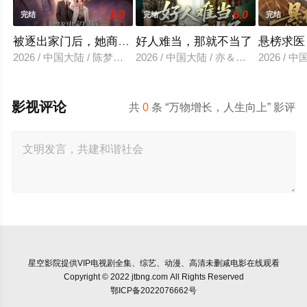
8.0
6.0
完结
完结
完结
被逐出家门后，她商界封神
好人难当，那就不当了
悬榜求医
2026 / 中国大陆 / 陈梦希＆傅邦奇
2026 / 中国大陆 / 亦＆常珂欣
2026 / 
影视评论
共
0
条 “万物增长，人生向上” 影评
星空影院
提供VIP电视剧全集、综艺、动漫、高清未删减电影在线观看
Copyright © 2022 jtbng.com All Rights Reserved
鄂ICP备2022076662号