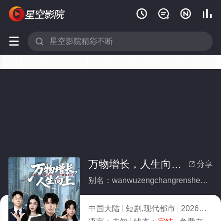






万物增长，人生向上(全集)
分享

别名：wanwuzengchangrenshengxiangshang
中国大陆
短剧,现代都市
2026
5.0