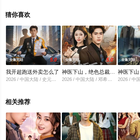
无删减完整版电视剧全集就上星空电影网，更多相关信息
可移步至豆瓣电视剧、电视猫或剧情网等平台了解。
猜你喜欢
5.0
5.0
全集完结
全集完结
全集完结
我开超跑送外卖怎么了
神医下山，绝色总裁赖上我
神医下山
2026 / 中国大陆 / 史元庭＆张嘉怡
2026 / 中国大陆 / 邓希＆乔一
2026 /
相关推荐