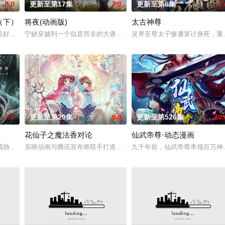
6.0
更新至第17集
7.0
更新至第6集
1.
（下）
将夜(动画版)
太古神尊
血雨，洒落万古岁月，经历无数时空的熬炼，岁月长河的洗礼，他化万古，他化
美好的叶罗丽仙境。这里的仙子因自然与人类世界的兴衰而生，也与万物命运相
宁缺穿越到一个似是而非的大唐世界，却发现此处为处处惊险的修行
灵界至尊太子惨遭算计身死，重
7.0
更新至第20集
9.0
更新至第526集
10.
花仙子之魔法香对论
仙武帝尊·动态漫画
、诸葛亮展开启“双师对决”，以曜为首的“星之队”和在校生们，在与学长们的
威胁来袭，天生废灵根的少年秦雨体内意外觉醒神力，被选中成为神秘至强功法
东映动画与腾讯宣布将联手打造『花仙子』全新动画 新作将继承经典
九千年前，仙武帝尊率领百万神