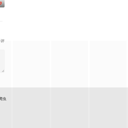
0
方宗门的秘宝御妖铃、镇魔钟，两人从死敌转为表面夫妻，虚
力。高能工作室出品，爱奇艺全网独播，敬请期待！
南山为期一年的守夜人集训考核，成为了正式的守夜人后，重回136小队，与
影评
爬虫