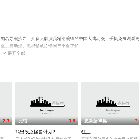
由知名导演执导，众多大牌演员精彩演绎的中国大陆动漫，手机免费观看
步至豆瓣动漫、电视猫或剧情网等平台了解。
展开全部

2.0
完结
3.0
更新至09集
1.
熊出没之怪兽计划2
狂王