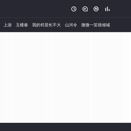




上游
玉楼春
我的邻居长不大
山河令
微微一笑很倾城