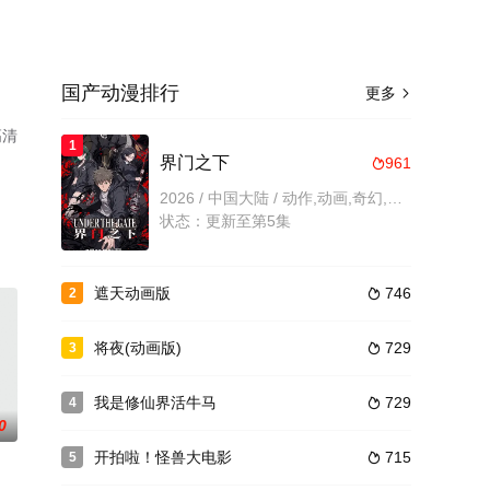
国产动漫排行
更多

高清
1
界门之下
961

2026 / 中国大陆 / 动作,动画,奇幻,国产动漫
状态：更新至第5集
遮天动画版
746
2

将夜(动画版)
729
3

我是修仙界活牛马
729
4

0
开拍啦！怪兽大电影
715
5
