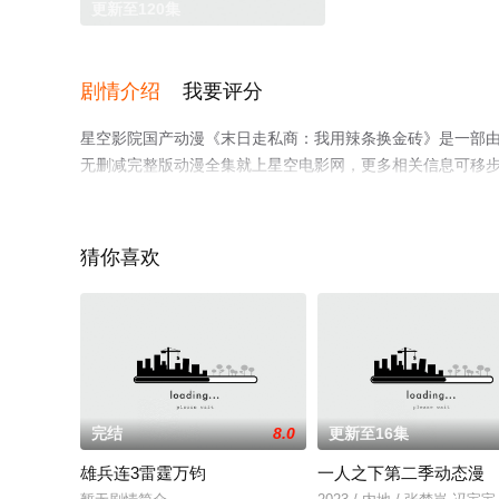
更新至120集
剧情介绍
我要评分
星空影院国产动漫《末日走私商：我用辣条换金砖》是一部
无删减完整版动漫全集就上星空电影网，更多相关信息可移
猜你喜欢
完结
8.0
更新至16集
雄兵连3雷霆万钧
一人之下第二季动态漫