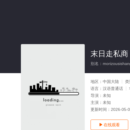
末日走私商
别名：morizousishang
地区：
中国大陆
类
语言：
汉语普通话
导演：
未知
主演：
未知
更新时间：
2026-05-
在线观看
