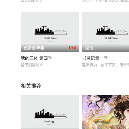
暂无剧情简介
2023 / 内地 / 张楚岚,冯宝
更新至05集
10.0
完结
我的三体 第四季
书灵记第一季
暂无剧情简介
瀛洲界内，诸子百家，唐诗
相关推荐