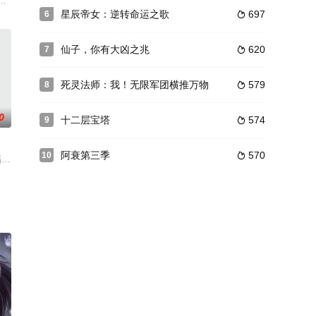
兽计划2》的狗熊岭，在他可爱但狡猾的小助手的陪同下，天才威开始重新搜集
被屠后爆发惊人潜能，因而被先祖獠忌掳走。有鱼经獠忌地狱式的死炼折磨得
星辰帝女：逆转命运之歌
697
6

仙子，你有大凶之兆
620
7

死灵法师：我！无限军团横推万物
579
8

0
十二层宝塔
574
9

阿衰第三季
570
10

兽驳， 与为了养活自己和一群妹子而努力奋斗的乐五音一起踏上了一条寻找唤
主的幸福生活》预告发布！少主守护部族，向星神发起顽强抗争。快来一起追番吧！出品：b