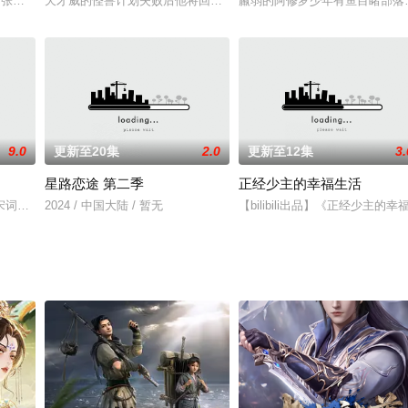
宝,张灵玉
天才威的怪兽计划失败后他将回归全新画质升级的动画片《熊出没：怪
羸弱的阿修罗少年有鱼目睹部落
9.0
更新至20集
2.0
更新至12集
3.
星路恋途 第二季
正经少主的幸福生活
宋词，皆有书灵。在《唐诗三百首》中醒来的书灵顾七绝，骑着《山海经》的神
2024 / 中国大陆 / 暂无
【bilibili出品】《正经少