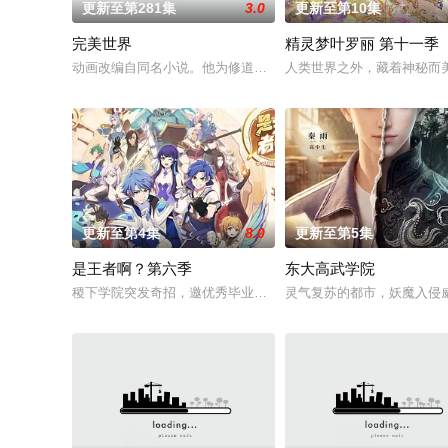
更新至第281集
3.0
更新至第10集
完美世界
精灵梦叶罗丽 第十一季
动画改编自同名小说。他为修道而生，为应劫而至，他身化亿万
人类世界之外，藏着神秘而
更新至第4集
8.0
更新至第5集
是王者啊？第六季
东大高武学院
稷下学院突发奇招，邀优秀毕业生返校担任临时“代课老师”！周瑜
灵气复苏的都市，妖魔入侵