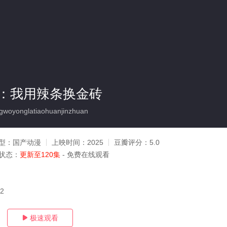
：我用辣条换金砖
woyonglatiaohuanjinzhuan
型：
国产动漫
上映时间：
2025
豆瓣评分：
5.0
状态：
更新至120集
- 免费在线观看
02
极速观看
