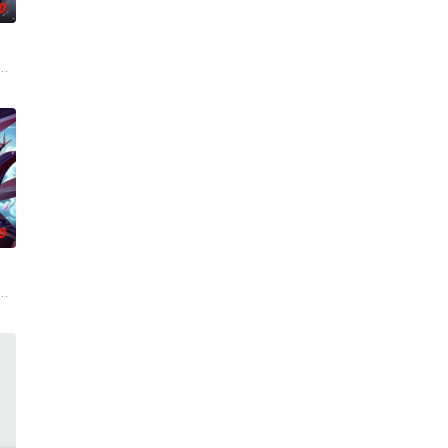
0
自在。看男主石昊如何一生极致辉煌，造就无尽传说。
连。当人类世界灾难骤起，风云失色，失衡的力量逐渐波及仙境。危机之中，
世界，原本以为自己可以从此吃香喝辣，一跃成为人上人时，他却发现自己既没
生跌落凡尘沦为底层杂役！身怀绝世造化神丹与逆天功法，仅凭一柄锈剑掀翻
0
奇妙互动中制造爆笑日常。当神秘危机降临，师生们放
万物生的传承人。秦雨加入东大高武学院后逐渐结识侠肝义胆的一群伙伴，一
、结合潮流、呈现崭新的花仙子世界
将打入太古洪荒，却无一人归来，只有一缕真火遗留世间。九千年后，门派废