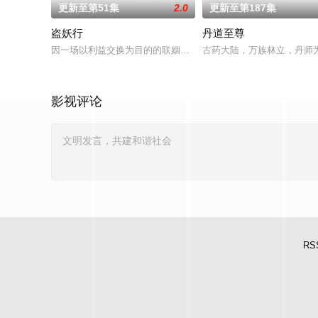
更新至第51集
2.0
更新至第187集
盗妖行
丹道至尊
因一场以利益交换为目的的联姻，太玄楼刺客江元与九璇宗圣女
古药大陆，万族林立，丹师
影视评论
RS