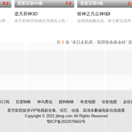
9.0
更新至第49集
7.0
更新至第9集
2.
逆天邪神3D
斩神之凡尘神域Ⅱ
韶月奉命成婚。两人在洞房夜发起暗杀，却发现彼此皆是不死之身。为了得到对
为尊；双生武脉，再现世间！醉卧美人膝，成就丹道至尊！
逆天邪神3D动画先导预告上线！掌天毒之珠，承邪神之血，修逆天之
沧南危机解决后，林七夜完成津
共
0
条 “末日走私商：我用辣条换金砖” 
S订阅
百度蜘蛛
神马爬虫
搜狗蜘蛛
奇虎地图
谷歌地图
必应
星空影院
提供VIP电视剧全集、综艺、动漫、高清未删减电影在线观看
Copyright © 2022 jtbng.com All Rights Reserved
鄂ICP备2022076662号