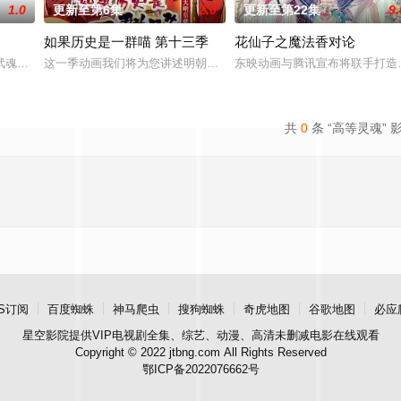
1.0
更新至第6集
2.0
更新至第22集
9.
如果历史是一群喵 第十三季
花仙子之魔法香对论
诡异之眼，所视之处生灵涂炭，化为永恒的禁区。末世之中，因果随行，死地后
武魂，不想，他才刚将剑武魂修炼成雏形，未婚妻姬漫夭就趁机夺走了他的武魂
这一季动画我们将为您讲述明朝前期的故事。 明朝从元末乱世中浴
东映动画与腾讯宣布将联手打造
共
0
条 “高等灵魂” 
S订阅
百度蜘蛛
神马爬虫
搜狗蜘蛛
奇虎地图
谷歌地图
必应
星空影院
提供VIP电视剧全集、综艺、动漫、高清未删减电影在线观看
Copyright © 2022 jtbng.com All Rights Reserved
鄂ICP备2022076662号