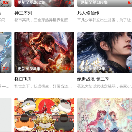
8.0
更新至第202集
4.0
更新至第186集
6.
语
神王序列
凡人修仙传
秘学事件对策部”的负责人。面对星锑、兔毛手袋等一众行事乖张、性格跳脱的
的马库斯在一场乌龙中意外成为了“神秘学事件对策部”的负责人。面对星锑、
都市高武，三金穿越异世界觉醒最强序列003“鲜血君王”，不仅可
平凡少年韩立出生贫困，为了让
7.0
更新至第6集
3.0
更新至第13集
1.
择日飞升
绝世战魂 第二季
，而乔治从集万千宠爱于一身的'小弟弟'转变为需中间的孩子时，他们的世界发生
界——云月大陆。 大陆鼎盛时期由浣溪沙、赤霞峰、风吟山庄、无尘岛、轩辕
乱世之下，妖祟横生，奸佞当道。又值幽界入侵，人、幽两界势力荼
苍岚大陆以武魂定强弱，秦家少