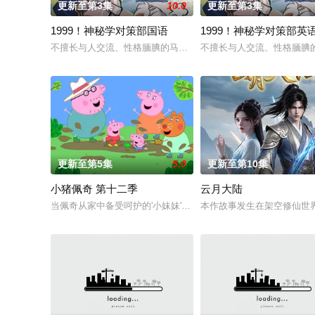
更新至第3集
10.0
更新至第3集
1999！神秘学对策部国语
1999！神秘学对策部英
不擅长与人交流、性格腼腆的马库斯在一场乌龙中意外成为了“神
不擅长与人交流、性格腼腆
更新至第5集
5.0
更新至第10集
小猪佩奇 第十二季
云月大陆
当佩奇从家中备受呵护的'小妹妹'一跃成为肩负责任的'大姐姐'
本作故事发生在架空修仙世