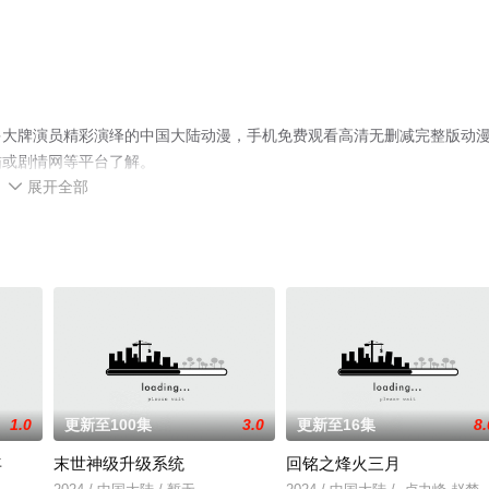
多大牌演员精彩演绎的中国大陆动漫，手机免费观看高清无删减完整版动
猫或剧情网等平台了解。
展开全部

1.0
更新至100集
3.0
更新至16集
8.
年
末世神级升级系统
回铭之烽火三月