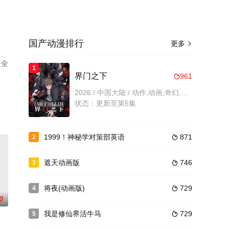
国产动漫排行
更多

漫全
1
界门之下
961

2026 / 中国大陆 / 动作,动画,奇幻,国产动漫
状态：更新至第5集
1999！神秘学对策部英语
871
2

遮天动画版
746
3

将夜(动画版)
729
4

0
我是修仙界活牛马
729
5
