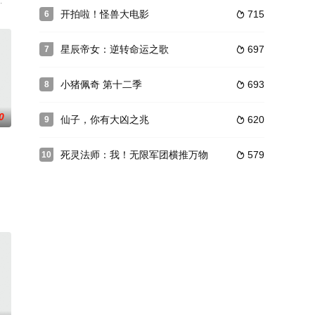
梦娇,蔡娜,常文涛,周晓栋
开拍啦！怪兽大电影
715
6

星辰帝女：逆转命运之歌
697
7

小猪佩奇 第十二季
693
8

0
仙子，你有大凶之兆
620
9

死灵法师：我！无限军团横推万物
579
10

之罪，又出手打死了不作为的朝廷官员，遭两界势力追杀，开
：什悦文化
《风云变》将国风武侠与科幻未来精妙融合，给大家带来一场精彩的视听享受！