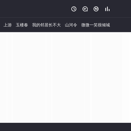




上游
玉楼春
我的邻居长不大
山河令
微微一笑很倾城