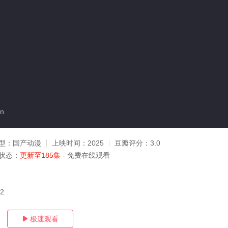
n
型：
国产动漫
上映时间：
2025
豆瓣评分：
3.0
状态：
更新至185集
- 免费在线观看
02
极速观看
