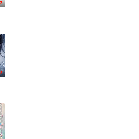
0
怪咖同事，原本连大声说话都会紧张的马库斯，能否在危机
兔毛手袋等一众行事乖张、性格跳脱的怪咖同事，原本连大声说话都会紧张的马
以无视一切痛觉，还可以将血液变成任何武器，更夸张的是每次击杀妖魔，血液强
家人过上更好的生活，自愿前去七玄门参加入门考核，最终被墨大夫收入门下。
0
了微妙而深刻的变化，他们的生活也迎来的新的变化
门五大宗门共同守护，仙道昌盛。可轩辕门宗主岳无疾为实现野望，掀起了一场
毒人间，捕蛇者许应因看不惯为幽界卖命的草头神欺压百姓，反抗犯下弑神之罪
主秦南本是废魂之身，受尽冷眼。机缘之下，他觉醒太古战神之魂，从此逆天