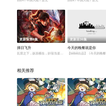
2024 / 中国大陆 / 暂无
2024 / 中国大陆 / 暂无
更新至第6集
3.0
更新至36集
择日飞升
今天的晚餐就是你
乱世之下，妖祟横生，奸佞当道。又值幽界入侵，人、幽两界势
【bilibili出品】《
相关推荐