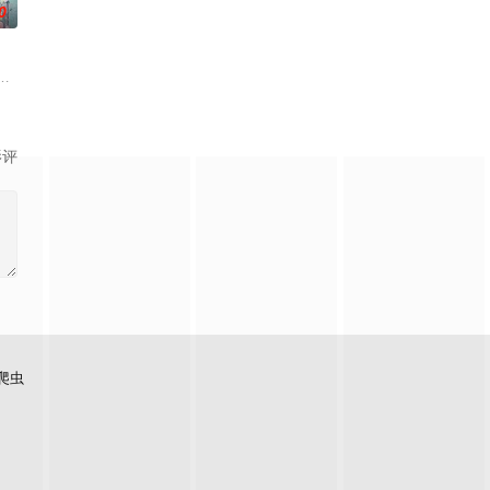
0
生。
，还导致其差点吐血身亡。与此同时，林枫的精神进入到了葬神之地，葬神之
火而生的大一统王朝，可在建国初期就面临着重重危机。是谁将明朝推上了巅峰
『花仙子』全新动画 新作将继承经典、结合潮流、呈现崭新的花仙子世界
影评
爬虫