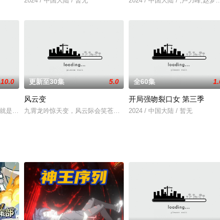
2024 / 中国大陆 / 暂无
2024 / 中国大陆 / ,卢力峰,赵
10.0
更新至30集
5.0
全60集
1.
风云变
开局强吻裂口女 第三季
力荼毒人间，捕蛇者许应因看不惯为幽界卖命的草头神欺压百姓，反抗犯下弑神
今天的晚餐就是你》预告发布！文可山海烤赢鱼，武能天地炖穷奇！出品：哔哩哔哩制作
九霄龙吟惊天变，风云际会笑苍穹！改编自马荣成经典IP《风云》，
2024 / 中国大陆 / 暂无