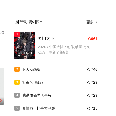
国产动漫排行
更多

版动
1
界门之下
961

2026 / 中国大陆 / 动作,动画,奇幻,国产动漫
状态：更新至第5集
遮天动画版
746
2

将夜(动画版)
729
3

我是修仙界活牛马
729
4

0
开拍啦！怪兽大电影
715
5
