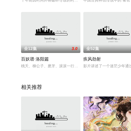
千年前因时间怀表破碎导致的时间混乱，灵犀阁仙子在时光洪流的裹
中国古典神话传说中的“著
全12集
3.0
全52集
百妖谱·洛阳篇
疾风劲射
桃夭、柳公子、磨牙、滚滚一行为了寻找失踪的百妖谱，开启了在
影片讲述了一个迷茫少年通
相关推荐