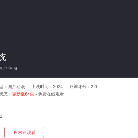
统
jixitong
型：
国产动漫
上映时间：
2024
豆瓣评分：
2.0
状态：
更新至84集
- 免费在线观看
02
极速观看
