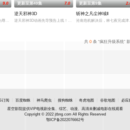
9.0
更新至第49集
7.0
更新至第9集
2.
逆天邪神3D
斩神之凡尘神域Ⅱ
韶月奉命成婚。两人在洞房夜发起暗杀，却发现彼此皆是不死之身。为了得到对
为尊；双生武脉，再现世间！醉卧美人膝，成就丹道至尊！
逆天邪神3D动画先导预告上线！掌天毒之珠，承邪神之血，修逆天之
沧南危机解决后，林七夜完成津
共
0
条 “疯狂升级系统” 
S订阅
百度蜘蛛
神马爬虫
搜狗蜘蛛
奇虎地图
谷歌地图
必应
星空影院
提供VIP电视剧全集、综艺、动漫、高清未删减电影在线观看
Copyright © 2022 jtbng.com All Rights Reserved
鄂ICP备2022076662号