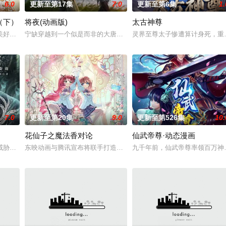
6.0
更新至第17集
7.0
更新至第6集
1.
（下）
将夜(动画版)
太古神尊
血雨，洒落万古岁月，经历无数时空的熬炼，岁月长河的洗礼，他化万古，他化
美好的叶罗丽仙境。这里的仙子因自然与人类世界的兴衰而生，也与万物命运相
宁缺穿越到一个似是而非的大唐世界，却发现此处为处处惊险的修行
灵界至尊太子惨遭算计身死，重
7.0
更新至第20集
9.0
更新至第526集
10.
花仙子之魔法香对论
仙武帝尊·动态漫画
、诸葛亮展开启“双师对决”，以曜为首的“星之队”和在校生们，在与学长们的
威胁来袭，天生废灵根的少年秦雨体内意外觉醒神力，被选中成为神秘至强功法
东映动画与腾讯宣布将联手打造『花仙子』全新动画 新作将继承经典
九千年前，仙武帝尊率领百万神