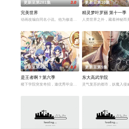
更新至第281集
3.0
更新至第10集
完美世界
精灵梦叶罗丽 第十一季
动画改编自同名小说。他为修道而生，为应劫而至，他身化亿万
人类世界之外，藏着神秘而
更新至第4集
8.0
更新至第5集
是王者啊？第六季
东大高武学院
稷下学院突发奇招，邀优秀毕业生返校担任临时“代课老师”！周瑜
灵气复苏的都市，妖魔入侵