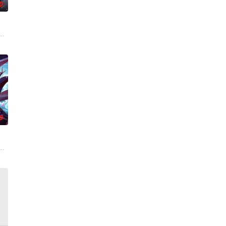
0
自在。看男主石昊如何一生极致辉煌，造就无尽传说。
连。当人类世界灾难骤起，风云失色，失衡的力量逐渐波及仙境。危机之中，
世界，原本以为自己可以从此吃香喝辣，一跃成为人上人时，他却发现自己既没
生跌落凡尘沦为底层杂役！身怀绝世造化神丹与逆天功法，仅凭一柄锈剑掀翻
0
奇妙互动中制造爆笑日常。当神秘危机降临，师生们放
万物生的传承人。秦雨加入东大高武学院后逐渐结识侠肝义胆的一群伙伴，一
、结合潮流、呈现崭新的花仙子世界
将打入太古洪荒，却无一人归来，只有一缕真火遗留世间。九千年后，门派废