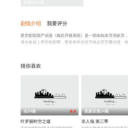
更新至84集
剧情介绍
我要评分
星空影院国产动漫《疯狂升级系统》是一部由知名导演执导
漫全集就上星空电影网，更多相关信息可移步至豆瓣动漫、
猜你喜欢
全24集
6.0
更新至第24集
叶罗丽时空之墟
非人哉 第三季