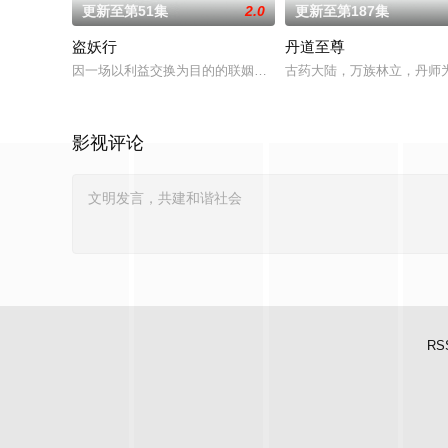
更新至第51集
2.0
更新至第187集
盗妖行
丹道至尊
因一场以利益交换为目的的联姻，太玄楼刺客江元与九璇宗圣女
古药大陆，万族林立，丹师
影视评论
RS