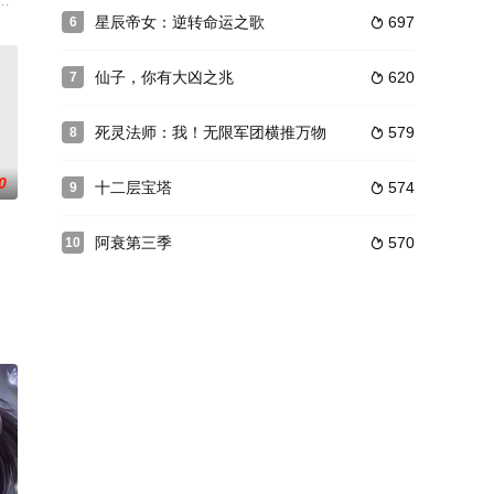
了命运的转折，找到了各自的答案......
、暖男、上班族、犬系男友，他们上演着生活中搞笑而怪诞的小故事，关乎快乐
武魂，沦为废物。当来历莫测的大魔寄生林凡身上，重新激活了他被废的武魂，
1980年代，研究生毕业后进入我国运载火箭的摇篮——航天一院，并有幸成为
星辰帝女：逆转命运之歌
697
6

仙子，你有大凶之兆
620
7

死灵法师：我！无限军团横推万物
579
8

0
十二层宝塔
574
9

阿衰第三季
570
10

斗大BOSS百妖谱。
国的教练何安偶然发现了一个天赋异禀的少年，并将这个叫季峰的懵懂少年带