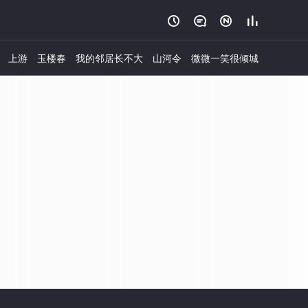




上游
玉楼春
我的邻居长不大
山河令
微微一笑很倾城