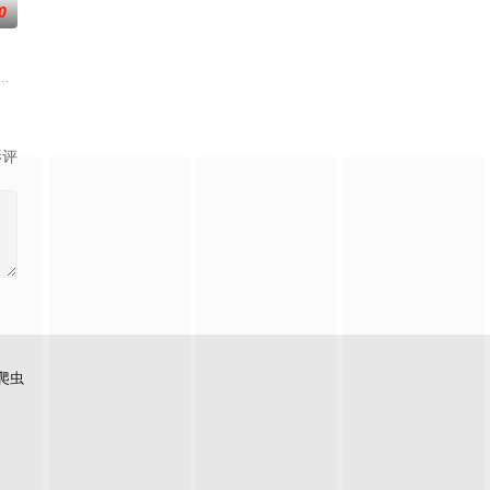
0
方宗门的秘宝御妖铃、镇魔钟，两人从死敌转为表面夫妻，虚
力。高能工作室出品，爱奇艺全网独播，敬请期待！
南山为期一年的守夜人集训考核，成为了正式的守夜人后，重回136小队，与
影评
爬虫