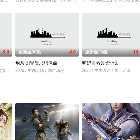
挟中被带往不同时空，遇到了意料不到的人和新挑战。在时间旅行中所有人都迎来
名”精怪是如何在现代社会生存下去，他们成为了我们身边有着神仙特色的宅女
大林郡世家出身的林凡本是得到天骄令的绝世天才，却被未婚妻夺走
青年火箭研发工程师潘高峰出生于
9.0
更新至30集
4.0
更新至30集
10.
炮灰觉醒后只想保命
萌妃自救改命计划
洛阳城的探险。期间遇到了绛君、咸鼠、佛眼、玄狏、婴源、人渠、狭怪以及智
过参与足球运动找到人生目标与梦想的故事。从西班牙某足球青训俱乐部进修归
2025 / 中国大陆 / 国产动漫
2025 / 中国大陆 / 国产动漫