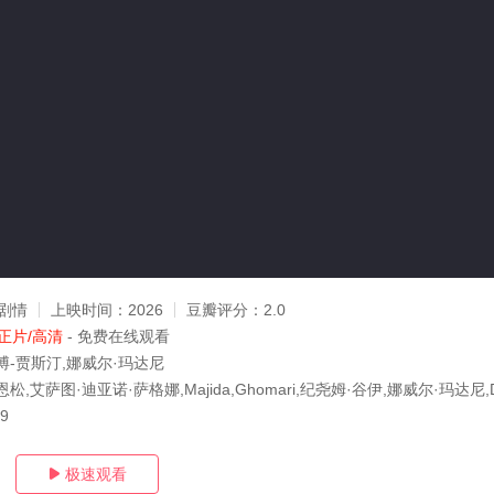
剧情
上映时间：
2026
豆瓣评分：
2.0
正片/高清
- 免费在线观看
博-贾斯汀,娜威尔·玛达尼
,艾萨图·迪亚诺·萨格娜,Majida,Ghomari,纪尧姆·谷伊,娜威尔·玛达尼,Davi
09
极速观看
