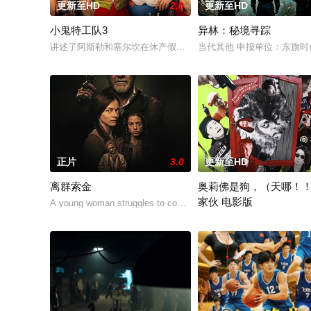
更新至HD
2.0
更新至HD
小鬼特工队3
异林：秘境寻踪
讲述了阿斯勒和塞尔坎在休产假期间接到紧急电话，被迫穿越时
当代其他 申报单位：东旗
正片
3.0
更新至HD
离群索金
奥莉佛是狗，（天哪！
家伙 电影版
A young woman struggles to conceal the gold she stole from vio
改编自2021年在NHK播