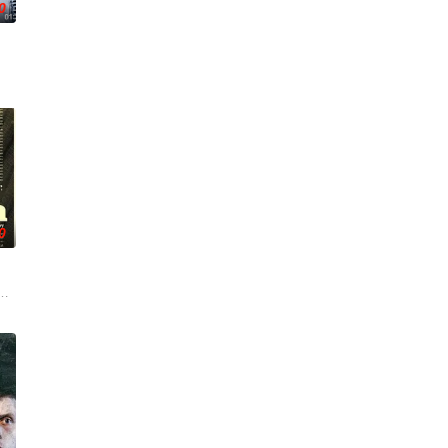
0
0
年中长大，母亲又突然失踪后，他踏上了寻母之旅。这不仅是对母亲下落的追
够看到自己的警犬搭档奥莉佛（小田切让 饰）是一个沉溺于烟酒和女色的中年大