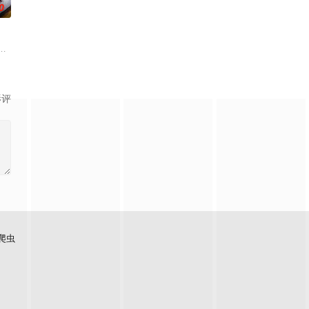
0
。当一群问题少年遇上背负阴影的教练，他们面对的是强队的碾压与全网的嘲讽
天里相识并成为好朋友，两人收获了友情和成长，但又不得不分别。
神秘地出现在旧港口。“内华达之瑰”号三十年前曾全员遇难，如今再次归来。
影评
爬虫