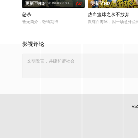
更新至HD
7.0
更新至HD
怒杀
热血篮球之永不放弃
暂无简介，敬请期待
教练白海冰，因一场意外尘
影视评论
RS