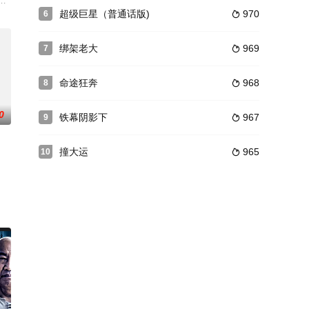
铀原素的下落，与拍档前往圣彼得堡设立联络处，一名自称商人的德国人竟然
亲，与他的一同妹妹经营着一家叫做“野兽天堂”的大型宠物商店。多米尼克与
超级巨星（普通话版)
970
6

绑架老大
969
7

命途狂奔
968
8

0
铁幕阴影下
967
9

撞大运
965
10

得到惩罚，心存善念的人最后得到心灵的救赎。情节紧凑，跌
新米警官の健は、事件もない日々に退屈していた。ある日、迷子のゴールデン
成亲，丈夫失去了记忆，苏苏居然到花家当起了丫鬟，苏苏受尽了苦难，但渐渐