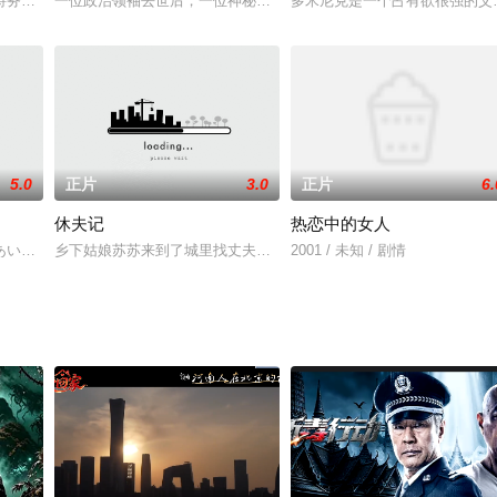
特务夏利却接受更危险的挑战－－勇闯苏联铁幕。夏利与前情报员到莫斯科追查
一位政治领袖去世后，一位神秘男子开始掌握政权。
多米尼克是一个占有欲很强的父
5.0
正片
3.0
正片
6.
休夫记
热恋中的女人
了还原事实真相，进行了一些列的努力，最终找到了事实的真相。贪婪的人最后
あいを通して成長していく姿を描いた3D映画。のどかな町の交番に勤務する
乡下姑娘苏苏来到了城里找丈夫，可她却看到丈夫正和花家千金拜堂
2001 / 未知 / 剧情