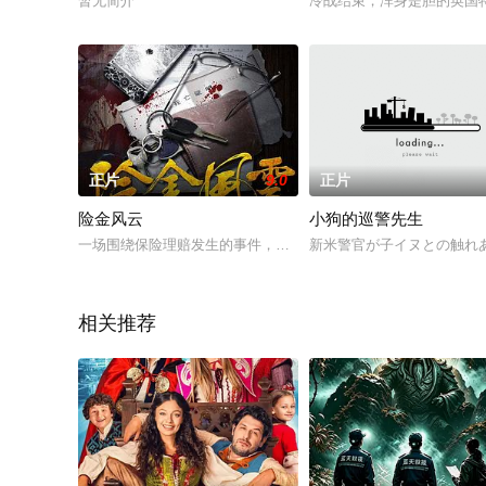
暂无简介
冷战结束，浑身是胆的英国
正片
9.0
正片
险金风云
小狗的巡警先生
一场围绕保险理赔发生的事件，显示了不同的人性。男女主角为
新米警官が子イヌとの触れ
相关推荐