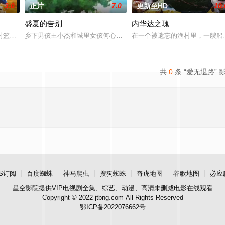
3.0
正片
7.0
更新至HD
10.
盛夏的告别
内华达之瑰
封篮球梦。为完成病危师兄的嘱托，他接手一支被嘲为“无胜利队”的业余球队
乡下男孩王小杰和城里女孩何心琪都有着复杂的家庭，他们在一个夏
在一个被遗忘的渔村里，一艘船
共
0
条 “爱无退路” 
S订阅
百度蜘蛛
神马爬虫
搜狗蜘蛛
奇虎地图
谷歌地图
必应
星空影院
提供VIP电视剧全集、综艺、动漫、高清未删减电影在线观看
Copyright © 2022 jtbng.com All Rights Reserved
鄂ICP备2022076662号