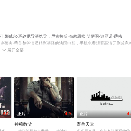
,娜威尔·玛达尼导演执导，尼古拉斯·布赖恩松,艾萨图·迪亚诺·萨格
id,Salles,史蒂夫·蒂英楚等演员精彩演绎的法国电影，手机免费观看高清无删减完
展开全部
影、电视猫或剧情网等平台了解。

4.0
正片
4.0
正片
4.
神秘教父
野兽天堂