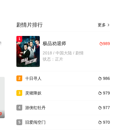
剧情片排行
更多

1
整
极品劝退师
989

2018 / 中国大陆 / 剧情
状态：正片
十日寻人
986
2

灵猪降妖
979
3

游侠红牡丹
977
4

0
旧爱闯空门
970
5
