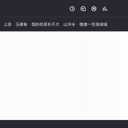




上游
玉楼春
我的邻居长不大
山河令
微微一笑很倾城