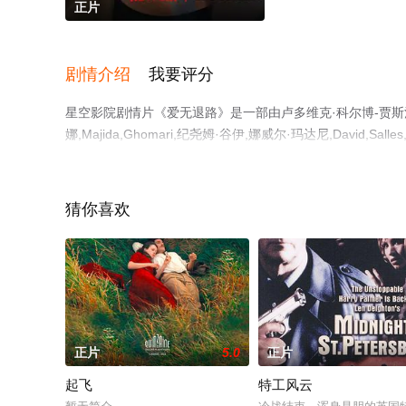
正片
剧情介绍
我要评分
星空影院剧情片《爱无退路》是一部由卢多维克·科尔博-贾斯汀
娜,Majida,Ghomari,纪尧姆·谷伊,娜威尔·玛达尼,Dav
版电影大全就上星空电影网，更多相关信息可移步至豆瓣电
猜你喜欢
正片
5.0
正片
起飞
特工风云