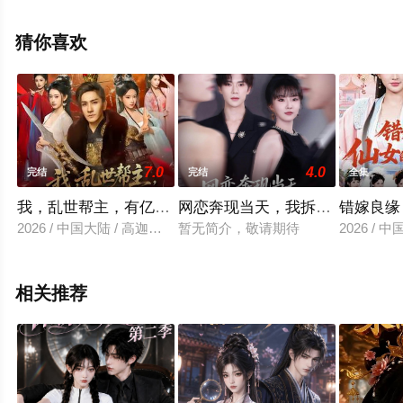
完整版电视剧全集就上星空电影网，更多相关信息可移步
至豆瓣电视剧、电视猫或剧情网等平台了解。
猜你喜欢
7.0
4.0
完结
完结
全集
我，乱世帮主，有亿点小弟合理吧
网恋奔现当天，我拆穿舍友骗局
错嫁良缘
2026 / 中国大陆 / 高迦澜＆喻子苏
暂无简介，敬请期待
2026 /
相关推荐