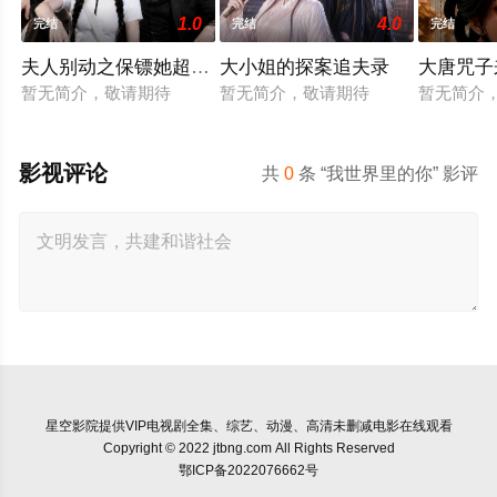
1.0
4.0
完结
完结
完结
夫人别动之保镖她超野的第二季
大小姐的探案追夫录
大唐咒子
暂无简介，敬请期待
暂无简介，敬请期待
暂无简介
影视评论
共
0
条 “我世界里的你” 影评
星空影院
提供VIP电视剧全集、综艺、动漫、高清未删减电影在线观看
Copyright © 2022 jtbng.com All Rights Reserved
鄂ICP备2022076662号