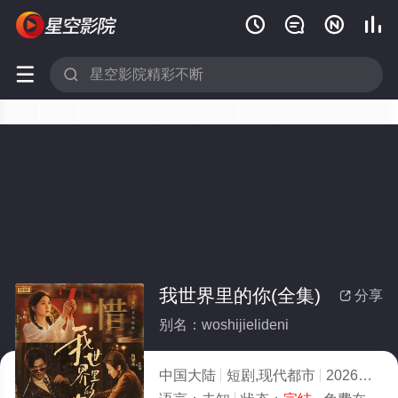






我世界里的你(全集)
分享

别名：woshijielideni
中国大陆
短剧,现代都市
2026
2.0