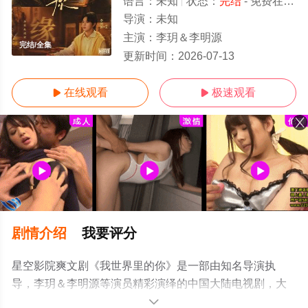
语言：
未知
状态：
完结
- 免费在线观看
导演：
未知
主演：
李玥＆李明源
完结/全集
更新时间：
2026-07-13
在线观看
极速观看


剧情介绍
我要评分
星空影院爽文剧《我世界里的你》是一部由知名导演执
导，李玥＆李明源等演员精彩演绎的中国大陆电视剧，大
结局剧情已揭晓（完结），超前点播免费观看高清无删减
