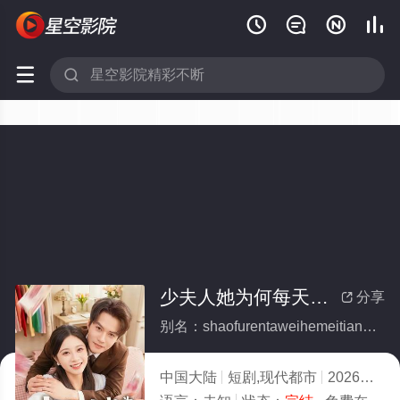






少夫人她为何每天那样(全集)
分享

别名：shaofurentaweihemeitiannayang
中国大陆
短剧,现代都市
2026
1.0