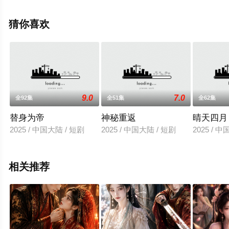
清无删减完整版电视剧全集就上星空电影网，更多相关信
息可移步至豆瓣电视剧、电视猫或剧情网等平台了解。
猜你喜欢
9.0
7.0
全92集
全51集
全62集
替身为帝
神秘重返
晴天四月
2025 / 中国大陆 / 短剧
2025 / 中国大陆 / 短剧
2025 / 
相关推荐