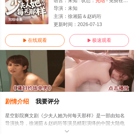
语言：
未知
状态：
完结
- 免费在线观看
导演：
未知
主演：
徐湘茹＆赵屿珩
完结/全集
更新时间：
2026-07-13
在线观看
极速观看


剧情介绍
我要评分
星空影院爽文剧《少夫人她为何每天那样》是一部由知名
导演执导，徐湘茹＆赵屿珩等演员精彩演绎的中国大陆电
视剧，大结局剧情已揭晓（完结），超前点播免费观看高
