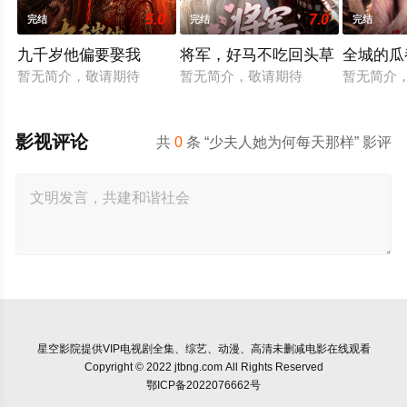
5.0
7.0
完结
完结
完结
九千岁他偏要娶我
将军，好马不吃回头草
全城的瓜
暂无简介，敬请期待
暂无简介，敬请期待
暂无简介
影视评论
共
0
条 “少夫人她为何每天那样” 影评
星空影院
提供VIP电视剧全集、综艺、动漫、高清未删减电影在线观看
Copyright © 2022 jtbng.com All Rights Reserved
鄂ICP备2022076662号