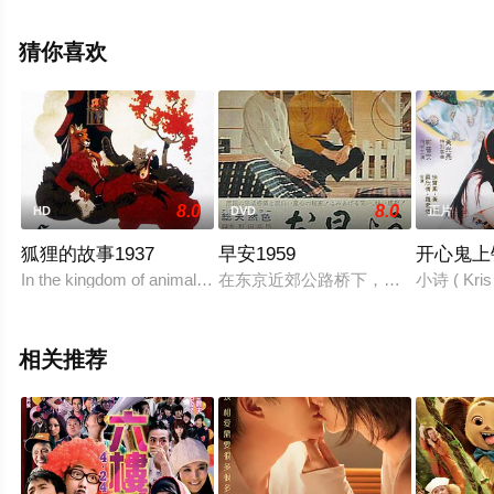
西,Bijukuttan,Femina,George,让·保罗·拉尔等演员精彩演绎
的印度电影，手机免费观看高清无删减完整版电影大全就
猜你喜欢
上星空电影网，更多相关信息可移步至豆瓣电影、电视猫
或剧情网等平台了解。
8.0
8.0
HD
DVD
正片
狐狸的故事1937
早安1959
开心鬼上
In the kingdom of animals, Master Fox is used to trick and fool ev
在东京近郊公路桥下，矗立着几间普
小诗 ( 
相关推荐