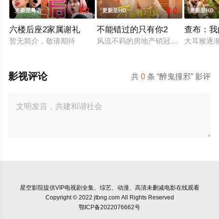
3.0
8.0
更新至粤语
更新至HD
更新至HD
六楼后座2家属谢礼
不能错过的只有你2
查布：我
暂无简介，敬请期待
风流不羁的房地产销冠江来（吴翊歌 
大耳猴逐
影视评论
共
0
条 “醉鬼撞邪” 影评
星空影院
提供VIP电视剧全集、综艺、动漫、高清未删减电影在线观看
Copyright © 2022 jtbng.com All Rights Reserved
鄂ICP备2022076662号