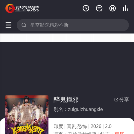






醉鬼撞邪
分享

别名：zuiguizhuangxie
印度
喜剧,恐怖
2026
2.0