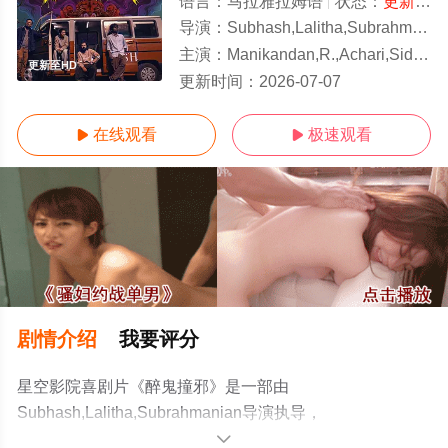
语言：
马拉雅拉姆语
状态：
更新至HD/高清
导演：
Subhash,Lalitha,Subrahmanian
主演：
Manikandan,R.,Achari,Sidharth,Bharathan,斯里纳特·巴西,Bijukuttan,Femi
更新至HD
更新时间：
2026-07-07
在线观看
极速观看


剧情介绍
我要评分
星空影院喜剧片《醉鬼撞邪》是一部由
Subhash,Lalitha,Subrahmanian导演执导，
Manikandan,R.,Achari,Sidharth,Bharathan,斯里纳特·巴
