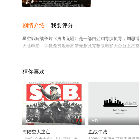
正片
剧情介绍
我要评分
星空影院战争片《勇者无疆》是一部由翌翔导演执导，刘思博,郭
大陆电影，手机免费观看高清无删减完整版电影大全就上星
猜你喜欢
正片
3.0
HD
海陆空大逃亡
血战午城