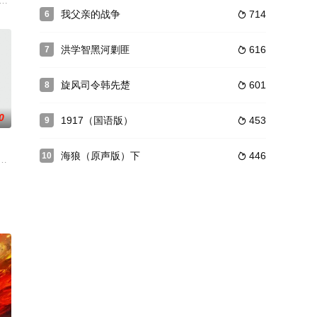
被派进这个战俘营去卧底。因为司令部怀疑战俘营中的
为了粉碎日寇图谋，我八路军总部命令115师集结于隰县、蒲县、大宁一带狙
一支盟军小部队必须坚守热不桑村，实际上再过几天，就是著名的"阿尔萨斯斯大
即胡迎胜、胡玉岭）在湖西军分区首长的指示下，以沛县鹿楼为中心建立湖西秘
我父亲的战争
714
6

洪学智黑河剿匪
616
7

旋风司令韩先楚
601
8

0
1917（国语版）
453
9

海狼（原声版）下
446
10

支付200万英镑赎金，否则奸杀他的未婚妻，约翰向英国
民族面临着重大的历史变革。以孙中山（赵文瑄 饰）为首的仁人志士意识到只
的El卡比尔为首，一个年轻人学会说他其实是克利奥帕特拉和尤利乌斯凯撒的
928年秋怀着身孕，率领游击队在祖师崖地区与敌人展开殊死斗争，最终敌众我