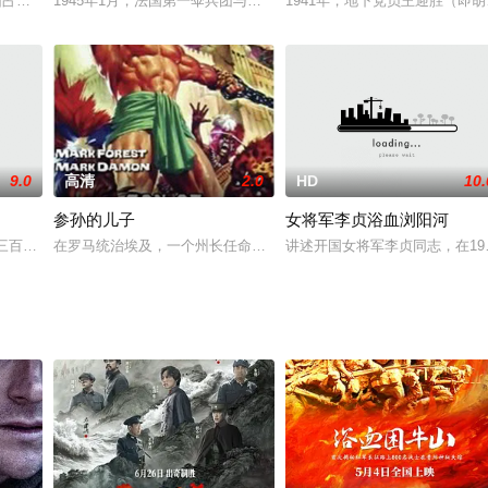
作。故事背景是位于苏格兰的一个德军战俘营。机智的爱尔兰间谍杰克 · 康纳
师团占领山西临汾后，挥师西进，企图占领黄河渡口，进犯我陕甘宁抗日根据地。
1945年1月，法国第一伞兵团与美国部队一起在法国解放阿尔萨斯。
1941年，地下党员王迎胜（
9.0
高清
2.0
HD
10.
参孙的儿子
女将军李贞浴血浏阳河
战俘，他们跟衆人被囚禁在一起。其后约翰及艾云被释放，但是恐怖分子要约翰
王朝三百年江山气数将近，内忧外患，时局动荡，正是乱世之际，英雄辈出，中华
在罗马统治埃及，一个州长任命佩特罗尼乌斯的腐败的政府引起了叛乱
讲述开国女将军李贞同志，在1