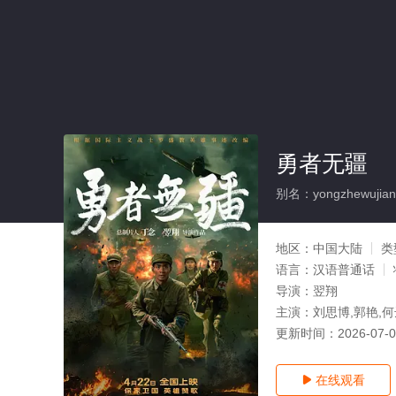
勇者无疆
别名：yongzhewujian
地区：
中国大陆
类
语言：
汉语普通话
导演：
翌翔
主演：
刘思博,郭艳,何
更新时间：
2026-07-
在线观看
