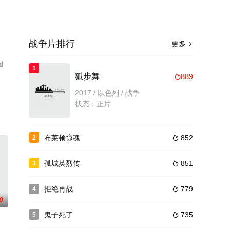
战争片排行
更多

国
1
。
狐步舞
889

2017 / 以色列 / 战争
状态：正片
布莱顿惊魂
852
2

孤城英烈传
851
3

拒绝再战
779
4

0
鬼子死了
735
5
