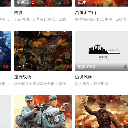
7.0
更新至TC
1.0
正片
3.
四渡
浴血困牛山
她举枪聚义，屡袭敌寇威震四方，后得八路军指点决心投身革命。日军欲诱杀高
的美军士兵被困在饱受战火摧残的比利时敌后，他凭借机智、训练和一台破损的
长征时期，红军身处绝境。四渡赤水堪称红军的绝地反击之战。在毛
首次揭秘长征纪实事件，1934
5.0
正片
7.0
更新至HD
3.
逆行战场
边境风暴
之躯守护根据地，用 “军民一心” 的壮阔叙事诠释沂蒙精神。
德修斯（马特·达蒙 饰）的故事，以及他在特洛伊战争后10年的回家之旅。
本应转移的志愿军小分队为特殊任务逆行重返战场，为完成使命与强
暂无简介，敬请期待