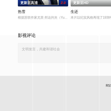
更新至高清
2.0
更新至HD
热雪
生还
根据苏联作家尤里·邦达列夫（Yuri Bondarev）的同名小说改编。
本片以纪实风格再现了193
影视评论
RS