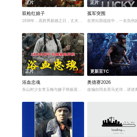
正片
8.0
正片
双枪红娘子
孤军突围
1938年，高胜男新婚之日，丈夫被日军残害，父辈亦遭屠戮。
在突出部战役中，一名负伤
正片
3.0
更新至TC
浴血忠魂
奥德赛2026
东山村少女李玉梅与嫂子韩振英冒死救助八路军伤员，全村人以血肉
改编自同名荷马史诗，讲述奥