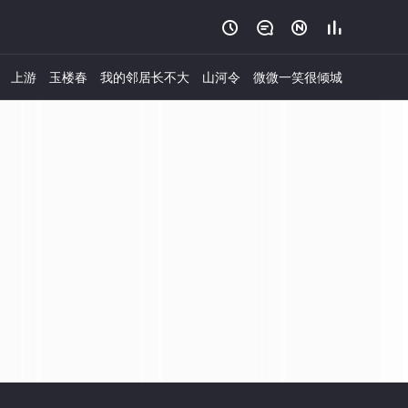




上游
玉楼春
我的邻居长不大
山河令
微微一笑很倾城