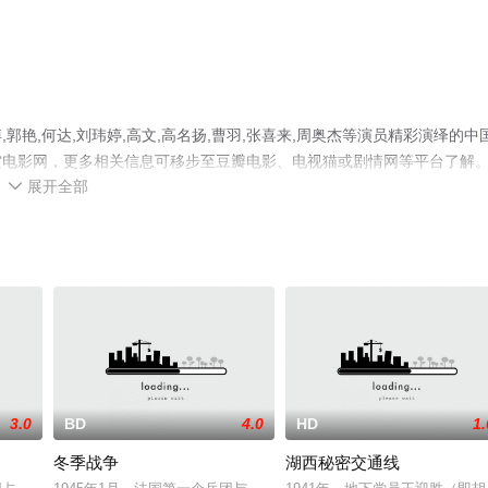
艳,何达,刘玮婷,高文,高名扬,曹羽,张喜来,周奥杰等演员精彩演绎的中
空电影网，更多相关信息可移步至豆瓣电影、电视猫或剧情网等平台了解
展开全部

3.0
BD
4.0
HD
1.
冬季战争
湖西秘密交通线