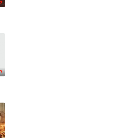
0
胜男，她孤身赴战舍命换乡亲周全。千钧一发间，八路军突
无线电，努力躲避被俘并设法与部队取得联系以求生存.
泽东（刘烨 饰）的带领下，红军一渡赤水时形势所迫、实属无奈；二渡赤水出
年中央苏区第五次反围剿失败，红六军团奉命西征，进入贵州石阡，一场战役后，
0
敌血战几近全军覆没。