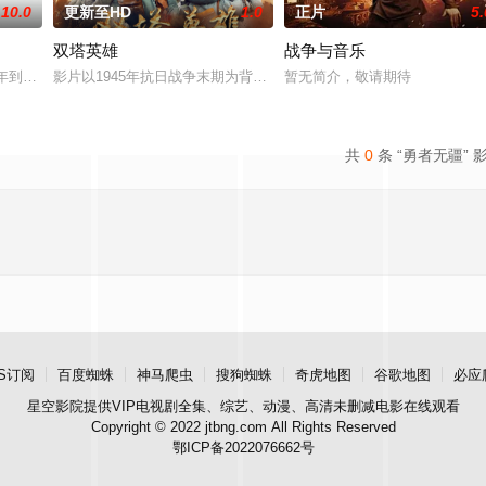
10.0
更新至HD
1.0
正片
5.
双塔英雄
战争与音乐
8年到1945年抗日联军第六军被服厂女兵，伤兵医院伤兵组成的留守团在主力
影片以1945年抗日战争末期为背景，讲述翼热辽军区为配合苏联红
暂无简介，敬请期待
共
0
条 “勇者无疆” 
S订阅
百度蜘蛛
神马爬虫
搜狗蜘蛛
奇虎地图
谷歌地图
必应
星空影院
提供VIP电视剧全集、综艺、动漫、高清未删减电影在线观看
Copyright © 2022 jtbng.com All Rights Reserved
鄂ICP备2022076662号