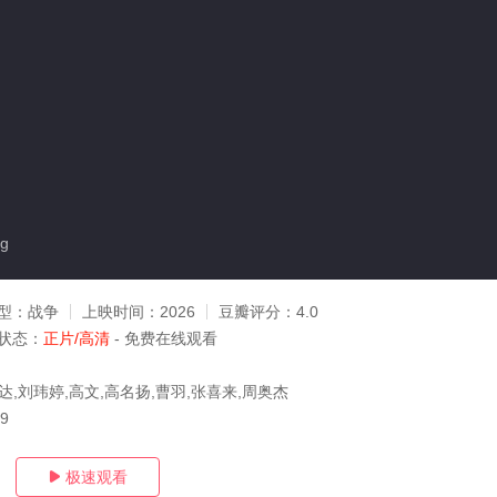
g
型：
战争
上映时间：
2026
豆瓣评分：
4.0
状态：
正片/高清
- 免费在线观看
达,刘玮婷,高文,高名扬,曹羽,张喜来,周奥杰
09
极速观看
