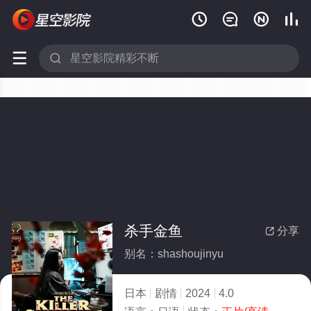






杀手金鱼
分享

别名：shashoujinyu
日本
剧情
2024
4.0