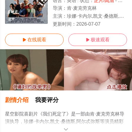
语言：
英语
状态：
正片/高清
- 免费在线观看
导演：
肯·麦克劳克林
主演：
珍娜·卡内尔,凯文·桑德斯,阿尔忒弥斯
正片
更新时间：
2026-07-07
在线观看
极速观看


剧情介绍
我要评分
星空影院喜剧片《我们死定了》是一部由肯·麦克劳克林导
演执导，珍娜·卡内尔,凯文·桑德斯,阿尔忒弥斯等演员精彩
演绎的美国电影，手机免费观看高清无删减完整版电影大
