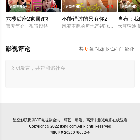
3.0
8.0
更新至粤语
更新至HD
更新至HD
六楼后座2家属谢礼
不能错过的只有你2
查布：我
暂无简介，敬请期待
风流不羁的房地产销冠江来（吴翊歌 
大耳猴逐
影视评论
共
0
条 “我们死定了” 影评
星空影院
提供VIP电视剧全集、综艺、动漫、高清未删减电影在线观看
Copyright © 2022 jtbng.com All Rights Reserved
鄂ICP备2022076662号