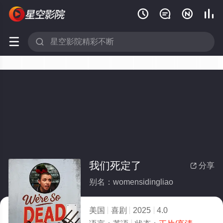






我们死定了
分享

别名：womensidingliao
美国
喜剧
2025
4.0