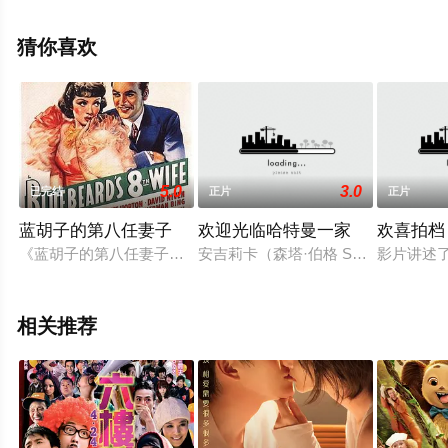
全就上星空电影网，更多相关信息可移步至豆瓣电影、电
视猫或剧情网等平台了解。
猜你喜欢
5.0
3.0
已完结
正片
正片
蓝胡子的第八任妻子
欢迎光临哈特曼一家
欢喜拍档
《蓝胡子的第八任妻子》整个故事是对清教徒社会风气的嘲讽：
安吉莉卡（森塔·伯格 Senta Berg
影片讲述
相关推荐