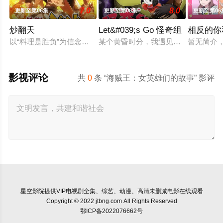
7.0
8.0
更新至第06集
更新至第06集
更新至第06
炒翻天
Let&#039;s Go 怪奇组
相反的你
以“料理是胜负”为信念、“中国菜霸王”秋山阶一郎的孙子秋山酱
某个黄昏时分，我遇见了专门恐吓人
暂无简介
影视评论
共
0
条 “海贼王：女英雄们的故事” 影评
星空影院
提供VIP电视剧全集、综艺、动漫、高清未删减电影在线观看
Copyright © 2022 jtbng.com All Rights Reserved
鄂ICP备2022076662号