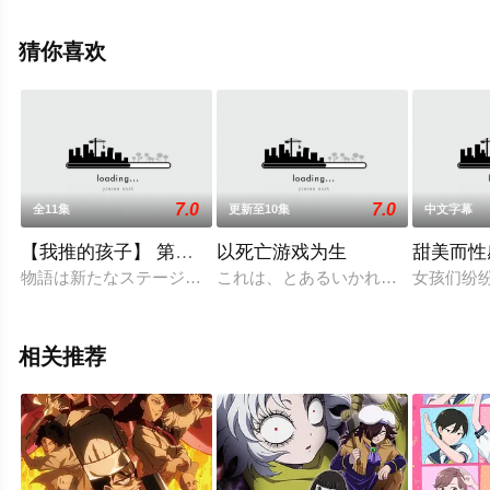
结），手机免费观看高清无删减完整版动漫全集就上星空
电影网，更多相关信息可移步至豆瓣动漫、电视猫或剧情
猜你喜欢
网等平台了解。
7.0
7.0
全11集
更新至10集
中文字幕
【我推的孩子】 第三季
以死亡游戏为生
甜美而性感 
物語は新たなステージへ──『POP IN ２』のリリースから
これは、とあるいかれた世界の話。
女孩们纷
相关推荐