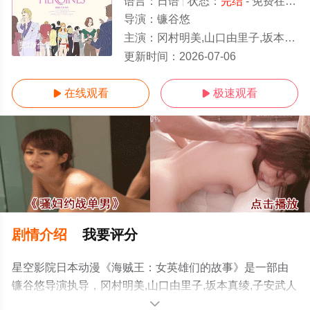
语言：
日语
状态：
完结
- 免费在线观看
导演：
镰谷悠
主演：
冈村明美,山口由里子,坂本真绫,子安武人
完结/全集
更新时间：
2026-07-06
在线观看
极速观看


剧情介绍
我要评分
星空影院日本动漫《海贼王：女英雄们的故事》是一部由
镰谷悠导演执导，冈村明美,山口由里子,坂本真绫,子安武人
等演员精彩演绎的日本动漫，大结局剧情已揭晓（完
