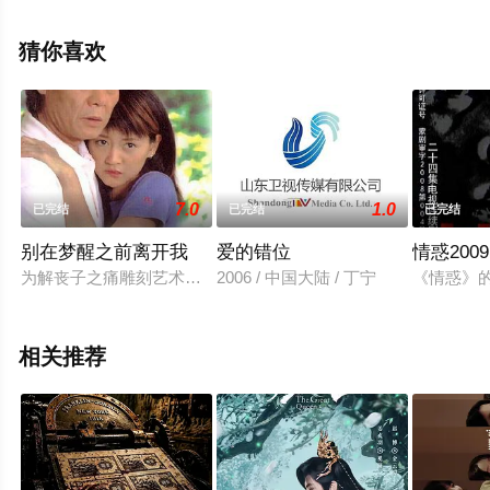
大结局剧情已揭晓（第36集已完结），超前点播免费观看
高清无删减完整版电视剧全集就上星空电影网，更多相关
猜你喜欢
信息可移步至豆瓣电视剧、电视猫或剧情网等平台了解。
7.0
1.0
已完结
已完结
已完结
别在梦醒之前离开我
爱的错位
情惑2009
为解丧子之痛雕刻艺术家沈幕光应愚自乐园主愚自老人之邀来到
2006 / 中国大陆 / 丁宁
《情惑》
相关推荐