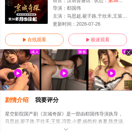
语言：
汉语普通话
状态：
第36集已完结
导演：
郄国伟
主演：
马思超,翟子路,于欣禾,王策,冯雷,小爱,杨凯程,春夏,陈意涵,周九良,孟鹤堂,范湉湉
第36集已完结/全集
更新时间：
2026-07-26
在线观看
极速观看


剧情介绍
我要评分
星空影院国产剧《京城奇探》是一部由郄国伟导演执导，
马思超,翟子路,于欣禾,王策,冯雷,小爱,杨凯程,春夏,陈意涵,
周九良,孟鹤堂,范湉湉等演员精彩演绎的中国大陆电视剧，
