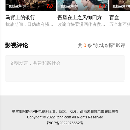
7.0
9.0
更新至第8集
更新至第8集
更新至第13
马背上的银行
吾凰在上之凤御四方
盲盒
抗战期间，日伪政府强行推广、使用由“中国准备银行”发行的伪
改编自快看漫画作者嗷小泽的独家连
五个相互独
影视评论
共
0
条 “京城奇探” 影评
星空影院
提供VIP电视剧全集、综艺、动漫、高清未删减电影在线观看
Copyright © 2022 jtbng.com All Rights Reserved
鄂ICP备2022076662号