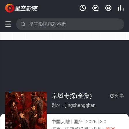






京城奇探(全集)
分享

别名：jingchengqitan
中国大陆
国产
2026
2.0