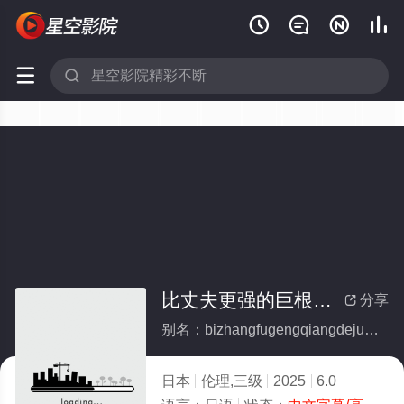






比丈夫更强的巨根公公
分享

别名：bizhangfugengqiangdejugengonggong
日本
伦理,三级
2025
6.0