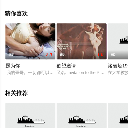
影，手机免费观看高清无删减完整版电影大全就上星空电
影网，更多相关信息可移步至豆瓣电影、电视猫或剧情网
猜你喜欢
等平台了解。
7.0
1.0
正片
正片
HD
愿为你
欲望邀请
洛丽塔19
;我的哥哥。一切都可以。母亲给我的咖啡店经营中的歌曲。我
又名: Invitation to the P
在大学教授
相关推荐