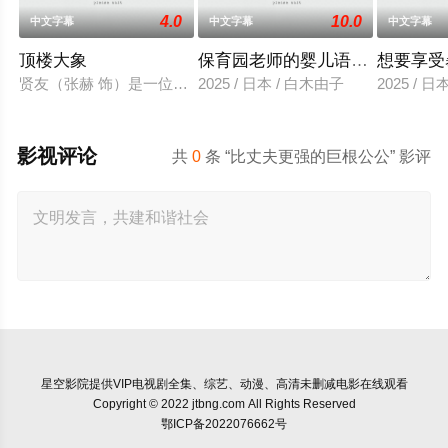
4.0
10.0
中文字幕
中文字幕
中文字幕
顶楼大象
保育园老师的婴儿语让人超兴奋
想要享受
贤友（张赫 饰）是一位小有名气的作家，自从被前女友无故抛弃
2025 / 日本 / 白木由子
2025 / 
影视评论
共
0
条 “比丈夫更强的巨根公公” 影评
星空影院
提供VIP电视剧全集、综艺、动漫、高清未删减电影在线观看
Copyright © 2022 jtbng.com All Rights Reserved
鄂ICP备2022076662号