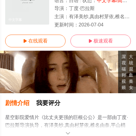
语言：
日语
状态：
中文字幕/高清
- 
导演：
丁度·巴拉斯
主演：
有泽美纱,真由村芽依,椎名由奈,平山梢惠,橘惠子,日比野辰郎,杉浦博基
中文字幕
更新时间：
2026-07-04
在线观看
极速观看


剧情介绍
我要评分
星空影院爱情片《比丈夫更强的巨根公公》是一部由丁度·
巴拉斯导演执导，有泽美纱,真由村芽依,椎名由奈,平山梢
惠,橘惠子,日比野辰郎,杉浦博基等演员精彩演绎的日本电
