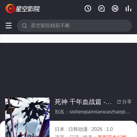






死神 千年血战篇 -祸进谭
分享

别名：sishenqiannianxuezhanpianhuojintan
日本
日韩动漫
2026
1.0