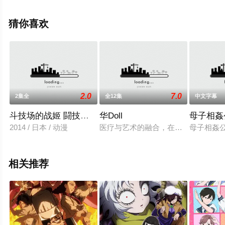
明夫,桑岛法子,樫井笙人,小野坂昌也,置鲇龙太郎,杉田智和,
朴等演员精彩演绎的日本动漫，手机免费观看高清无删减
猜你喜欢
完整版动漫全集就上星空电影网，更多相关信息可移步至
豆瓣动漫、电视猫或剧情网等平台了解。
2.0
7.0
2集全
全12集
中文字幕
斗技场的战姬 闘技場の戦姫～another story～
华Doll
母子相姦公
2014 / 日本 / 动漫
医疗与艺术的融合，在人体里埋入花
母子相姦公
相关推荐