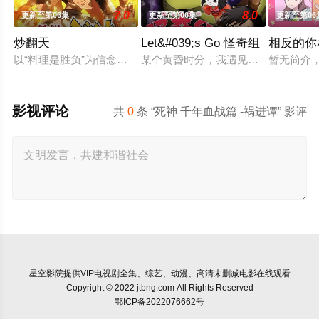
7.0
8.0
更新至第06集
更新至第06集
更新至第06
炒翻天
Let&#039;s Go 怪奇组
相反的你
以“料理是胜负”为信念、“中国菜霸王”秋山阶一郎的孙子秋山酱
某个黄昏时分，我遇见了专门恐吓人
暂无简介
影视评论
共
0
条 “死神 千年血战篇 -祸进谭” 影评
星空影院
提供VIP电视剧全集、综艺、动漫、高清未删减电影在线观看
Copyright © 2022 jtbng.com All Rights Reserved
鄂ICP备2022076662号