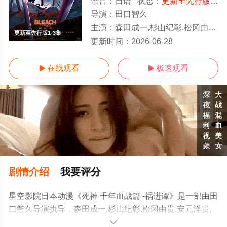
语言：
日语
状态：
更新至先行版1-3集
导演：
田口智久
主演：
森田成一,杉山纪彰,松冈由贵,安元洋贵,高木涉,折笠富美子,伊藤健太郎,三木真一郎,雪野五月,大塚明夫,桑岛法子,樫井笙人,小
更新至先行版1-3集
更新时间：
2026-06-28
在线观看
极速观看


剧情介绍
我要评分
星空影院日本动漫《死神 千年血战篇 -祸进谭》是一部由田
口智久导演执导，森田成一,杉山纪彰,松冈由贵,安元洋贵,
高木涉,折笠富美子,伊藤健太郎,三木真一郎,雪野五月,大塚
