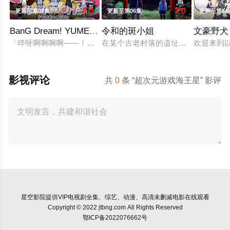
8.0
7.0
更新至第08集
更新至第06集
更新至第6
BanG Dream! YUME∞MITA
令和的斑小姐
文豪野犬
「哔呀啊啊啊啊——！！！」 为了乐团出道而突然集结的团员们
在某个古老村落的遗址深处，那一片禁
欢迎来到
影视评论
共
0
条 “超次元游戏海王星” 影评
星空影院
提供VIP电视剧全集、综艺、动漫、高清未删减电影在线观看
Copyright © 2022 jtbng.com All Rights Reserved
鄂ICP备2022076662号