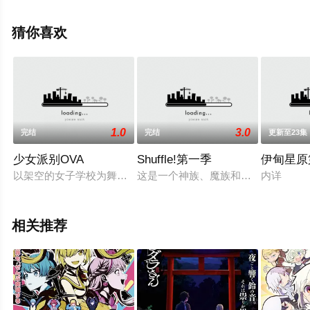
导，田中理惠,今井麻美,阿澄佳奈,佐藤利奈,堀江由衣,喜多
村英梨,小仓唯,石原夏织,植田佳奈,酒井香奈子,金井美香,庄
猜你喜欢
子裕衣,花泽香菜,悠木碧,高桥智秋,西萩五十铃等演员精彩
演绎的日本动漫，大结局剧情已揭晓（1-12全集），手机
免费观看高清无删减完整版动漫全集就上星空电影网，更
多相关信息可移步至豆瓣动漫、电视猫或剧情网等平台了
解。
1.0
3.0
完结
完结
更新至23集
少女派别OVA
Shuffle!第一季
伊甸星原
以架空的女子学校为舞台，描写了女孩子们之间互相的爱恋。故
这是一个神族、魔族和人类混居的世
内详
相关推荐