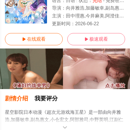
语言：
日语
状态：
完结
- 免费在线观看
导演：
向井雅浩,加藤敏幸,副岛惠文,小仓宏文,阿部雅司,中野英明,江副仁美,山田弘和,大岛博之,黑濑大辅,德本善信,藤本次朗
主演：
田中理惠,今井麻美,阿澄佳奈,佐藤利奈,堀江由衣,喜多村英梨,小仓唯,石原夏织,植田佳奈,酒井香奈子,金井美香,庄子裕衣,花泽
1-12全集/大结局
更新时间：
2026-06-22
在线观看
极速观看


剧情介绍
我要评分
星空影院日本动漫《超次元游戏海王星》是一部由向井雅
浩,加藤敏幸,副岛惠文,小仓宏文,阿部雅司,中野英明,江副仁
美,山田弘和,大岛博之,黑濑大辅,德本善信,藤本次朗导演执
