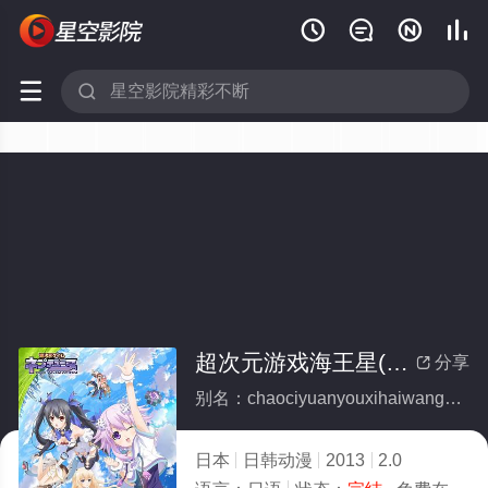






超次元游戏海王星(全集)
分享

别名：chaociyuanyouxihaiwangxing
日本
日韩动漫
2013
2.0