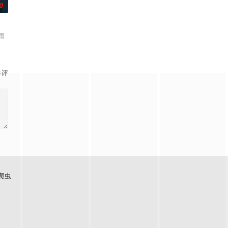
0
雨
影评
爬虫