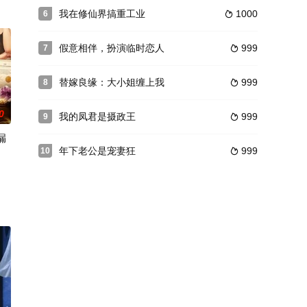
我在修仙界搞重工业
1000
6

峰
假意相伴，扮演临时恋人
999
7

替嫁良缘：大小姐缠上我
999
8

0
我的凤君是摄政王
999
9

漏
年下老公是宠妻狂
999
10

怡