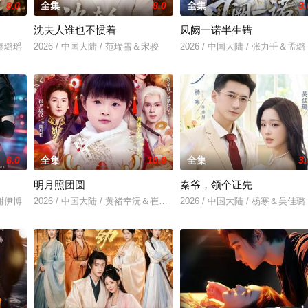
8.0
全集
8.0
全集
3.
沈夫人谁也不惯着
凤阙一诺半生错
＆秦璐瑶
2026 / 中国大陆 / 范瑞雪＆宋骏
2026 / 中国大陆 / 张力壬＆孟璐
6.0
全集
10.0
全集
3.
明月照团圆
秦爷，领个证先
＆谢伊博
2026 / 中国大陆 / 黄褚幸沅＆崔尹思汉
2026 / 中国大陆 / 杨寒＆吴佳璐