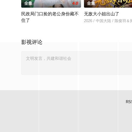
全集
4.0
全集
民政局门口捡的老公身份藏不
无敌大小姐出山了
住了
2026 / 中国大陆 / 陈俊
2026 / 中国大陆 / 王钧浩＆吴易霏
影视评论
RS