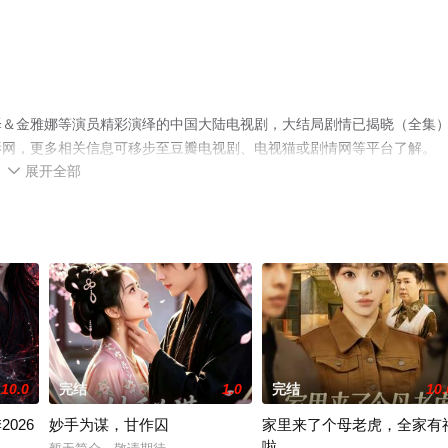
泽＆金雅娜等演员精彩演绎的中国大陆电视剧，大结局剧情已揭晓（全集
影网，更多相关信息可移步至豆瓣电视剧、电视猫或剧情网等平台了解。
展开全部

10.0
完结
1.0
完结
10.
026
妙手为谋，甘作囚
家里来了个母老虎，全家有
啦