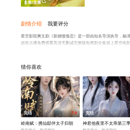
全集/全集
剧情介绍
我要评分
星空影院爽文剧《新婚慢慢恋》是一部由知名导演执导，杨
超前点播免费观看高清无删减完整版电视剧全集就上星空电
猜你喜欢
完结
7.0
完结
岭南赋：携仙邸伴太子归朝
神君他夜里不太乖第三季2