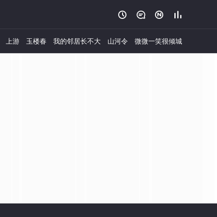




上游
玉楼春
我的邻居长不大
山河令
微微一笑很倾城