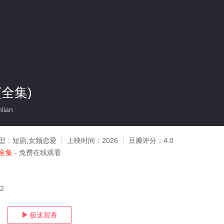
全集)
lian
型：
短剧,女频恋爱
上映时间：
2026
豆瓣评分：
4.0
全集
- 免费在线观看
22
极速观看
