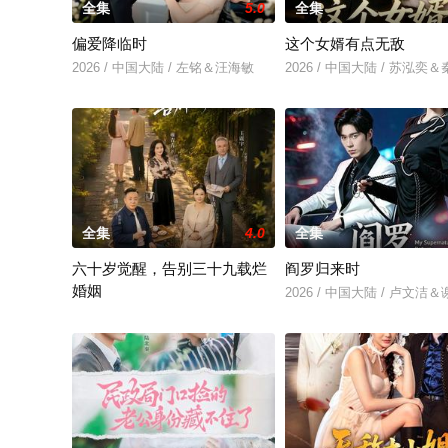
全集
5.0
全集
偏爱降临时
这个女婿有点无敌
2026 / 中国大陆 / 左铭＆汪海敏
2026 / 中国大陆 / 苏泓奕
全集
4.0
全集
六十岁觉醒，告别三十九载烂
阎罗归来时
婚姻
2026 / 中国大陆 / 卢文洁
2026 / 中国大陆 / 王晨＆盛洋＆雍青青