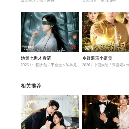
暂无简介，敬请期待
暂无简介，敬请期待
完结
2.0
完结
她第七世才看清
乡野逍遥小富贵
2026 / 中国大陆 / 于金金＆陈梓龙
2026 / 中国大陆 / 宋雯娟
相关推荐