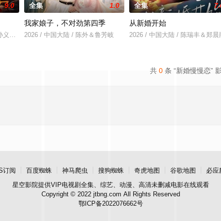
9.0
全集
1.0
全集
7.
我家娘子，不对劲第四季
从新婚开始
羽＆孙义宸＆郭亚宁
2026 / 中国大陆 / 陈外＆鲁芳岐
2026 / 中国大陆 / 陈瑞丰＆郑晨
共
0
条 “新婚慢慢恋” 
S订阅
百度蜘蛛
神马爬虫
搜狗蜘蛛
奇虎地图
谷歌地图
必应
星空影院
提供VIP电视剧全集、综艺、动漫、高清未删减电影在线观看
Copyright © 2022 jtbng.com All Rights Reserved
鄂ICP备2022076662号