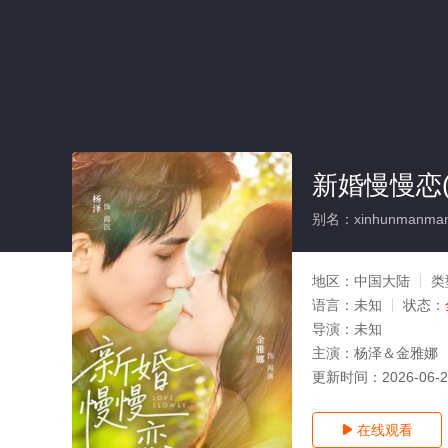
新婚慢慢恋(
别名：xinhunmanman
地区：
中国大陆
类
语言：
未知
状态：
导演：
未知
主演：
杨泽＆金雅娜
更新时间：
2026-06-
在线观看
