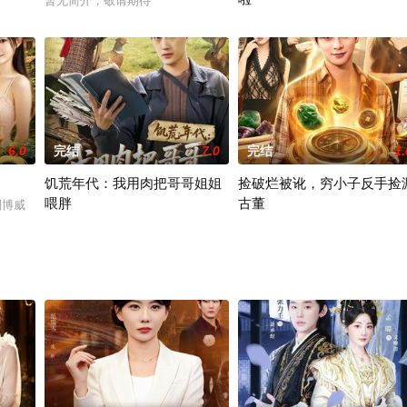
暂无简介，敬请期待
2026 / 中国大陆 / 张紫璇&张文
6.0
完结
7.0
完结
1.
饥荒年代：我用肉把哥哥姐姐
捡破烂被讹，穷小子反手捡
喂胖
古董
&刘博威
2026 / 中国大陆 / 白烨＆金星颖
2026 / 中国大陆 / 董安康＆唐紫