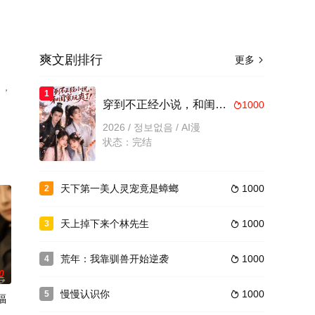
爽文剧排行
更多

），
1
穿到不正经小说，和闺蜜玩爽了
1000

2026 / 정보없음 / AI漫
状态：完结
天下第一美人灵宠竟是蟑螂
1000
2

天上掉下来个林先生
1000
3

荒年：我靠驯兽开始逆袭
1000
4

0
慢慢认识你
1000
5

福