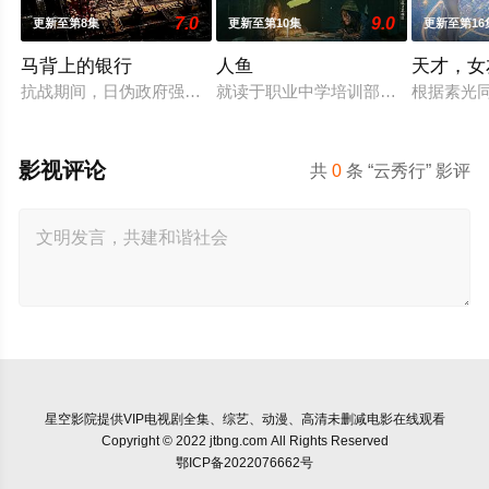
7.0
9.0
更新至第8集
更新至第10集
更新至第16
马背上的银行
人鱼
天才，女
抗战期间，日伪政府强行推广、使用由“中国准备银行”发行的伪
就读于职业中学培训部的花季女生苏
根据素光
影视评论
共
0
条 “云秀行” 影评
星空影院
提供VIP电视剧全集、综艺、动漫、高清未删减电影在线观看
Copyright © 2022 jtbng.com All Rights Reserved
鄂ICP备2022076662号