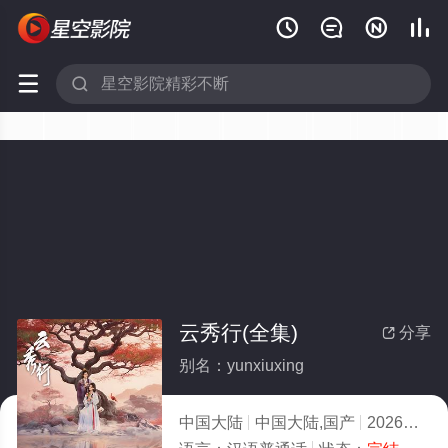






云秀行(全集)
分享

别名：yunxiuxing
中国大陆
中国大陆,国产
2026
7.0