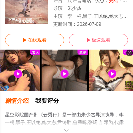
语言：
汉语普通话
状态：
完结
- 免费在线观看
导演：
朱少杰
主演：
李一桐,黑子,王以纶,鲍大志,尹铸胜,曾舜晞,张晞临,邓为,代露娃,简宇熙,邓孝慈,程泓鑫,范静雯,田嘉瑞
1-36全集/大结局
更新时间：
2026-07-09
在线观看
极速观看


剧情介绍
我要评分
星空影院国产剧《云秀行》是一部由朱少杰导演执导，李
一桐,黑子,王以纶,鲍大志,尹铸胜,曾舜晞,张晞临,邓为,代露
娃,简宇熙,邓孝慈,程泓鑫,范静雯,田嘉瑞等演员精彩演绎的
