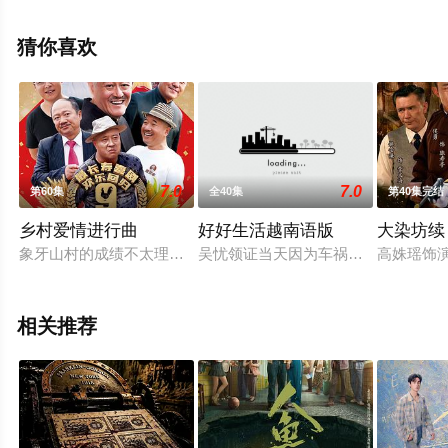
中国大陆电视剧，大结局剧情已揭晓（1-36全集），超前
点播免费观看高清无删减完整版电视剧全集就上星空电影
猜你喜欢
网，更多相关信息可移步至豆瓣电视剧、电视猫或剧情网
等平台了解。
7.0
7.0
第60集
全40集
第40集完结
乡村爱情进行曲
好好生活越南语版
大染坊续
象牙山村的成绩不太理想，徐支书很头疼。村民得知香秀和马忠
吴忧领证当天因为车祸放了男友鸽子
高姝瑶饰
相关推荐