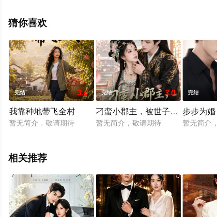
版电视剧全集就上星空电影网，更多相关信息可移步至豆
瓣电视剧、电视猫或剧情网等平台了解。
猜你喜欢
3.0
3.0
完结
完结
完结
我靠种地带飞全村
刁蛮小郡主，被世子宠疯了
步步为婚
暂无简介，敬请期待
暂无简介，敬请期待
暂无简介
相关推荐