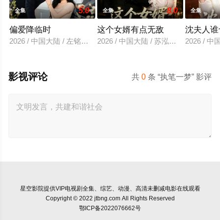
5.0
8.0
全集
全集
全集
偏爱降临时
这个女婿有点无敌
沈夫人谁
2026 / 中国大陆 / 左铭＆汪海敏
2026 / 中国大陆 / 苏泓奕＆秦璐瑶
2026 /
影视评论
共
0
条 “执笔一梦” 影评
星空影院
提供VIP电视剧全集、综艺、动漫、高清未删减电影在线观看
Copyright © 2022 jtbng.com All Rights Reserved
鄂ICP备2022076662号