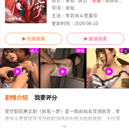
语言：
未知
状态：
全集
- 免费在线观看
导演：
未知
主演：
李若洵＆贾翼瑄
全集/全集
更新时间：
2026-06-10
在线观看
极速观看


剧情介绍
我要评分
星空影院爽文剧《执笔一梦》是一部由知名导演执导，李
若洵＆贾翼瑄等演员精彩演绎的中国大陆电视剧，大结局
剧情已揭晓（全集），超前点播免费观看高清无删减完整
