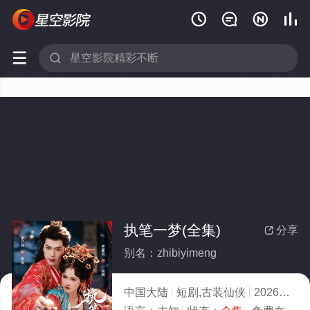






执笔一梦(全集)
分享

别名：zhibiyimeng
中国大陆
短剧,古装仙侠
2026
8.0