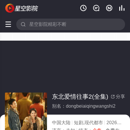






东北爱情往事2(全集)
分享

别名：dongbeiaiqingwangshi2
中国大陆
短剧,现代都市
2026
3.0