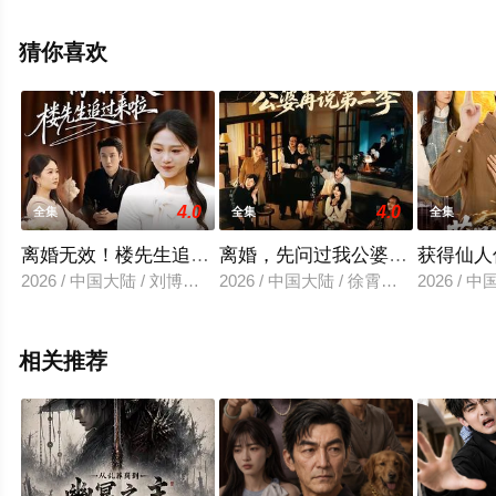
减完整版电视剧全集就上星空电影网，更多相关信息可移
步至豆瓣电视剧、电视猫或剧情网等平台了解。
猜你喜欢
4.0
4.0
全集
全集
全集
离婚无效！楼先生追过来啦
离婚，先问过我公婆再说第二季
获得仙人
2026 / 中国大陆 / 刘博洋＆崔秀子
2026 / 中国大陆 / 徐霄＆吴飞雪
2026 / 
相关推荐