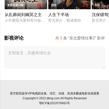
10.0
2.0
更新至第13集
完结
完结
从乱葬岗到幽冥之主
人生下半场
沈保镖驾
小卒萧陌为爱和军功奋斗三年，却被恋人柳莺儿与将军之子赵昊联
暂无简介，敬请期待
暂无简介
影视评论
共
0
条 “东北爱情往事2” 影评
星空影院
提供VIP电视剧全集、综艺、动漫、高清未删减电影在线观看
Copyright © 2022 jtbng.com All Rights Reserved
鄂ICP备2022076662号