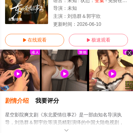
语言：
未知
状态：
全集
- 免费在线观看
导演：
未知
主演：
刘浩群＆郭宇欣
全集/全集
更新时间：
2026-06-10
在线观看
极速观看


剧情介绍
我要评分
星空影院爽文剧《东北爱情往事2》是一部由知名导演执
导，刘浩群＆郭宇欣等演员精彩演绎的中国大陆电视剧，
大结局剧情已揭晓（全集），超前点播免费观看高清无删
