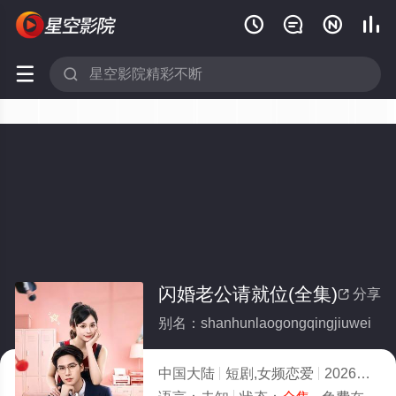






闪婚老公请就位(全集)
分享

别名：shanhunlaogongqingjiuwei
中国大陆
短剧,女频恋爱
2026
10.0