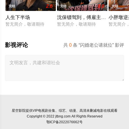
2.0
8.0
完结
完结
完结
人生下半场
沈保镖驾到，傅雇主沦陷了
小胖墩逆
暂无简介，敬请期待
暂无简介，敬请期待
暂无简介
影视评论
共
0
条 “闪婚老公请就位” 影评
星空影院
提供VIP电视剧全集、综艺、动漫、高清未删减电影在线观看
Copyright © 2022 jtbng.com All Rights Reserved
鄂ICP备2022076662号