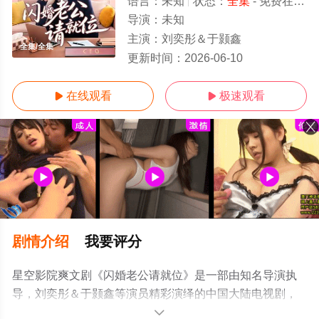
语言：
未知
状态：
全集
- 免费在线观看
导演：
未知
主演：
刘奕彤＆于颢鑫
全集/全集
更新时间：
2026-06-10
在线观看
极速观看


剧情介绍
我要评分
星空影院爽文剧《闪婚老公请就位》是一部由知名导演执
导，刘奕彤＆于颢鑫等演员精彩演绎的中国大陆电视剧，
大结局剧情已揭晓（全集），超前点播免费观看高清无删
