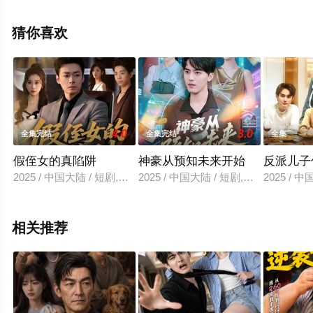
减完整版电视剧全集就上星空电影网，更多相关信息可移
步至豆瓣电视剧、电视猫或剧情网等平台了解。
猜你喜欢
4.0
3.0
全集完结
全集完结
全集
假侄女的真陷阱
神豪从预知未来开始
反派儿子
2025 / 中国大陆 / 短剧,反转爽
2025 / 中国大陆 / 短剧,年代穿越
2025 / 
相关推荐