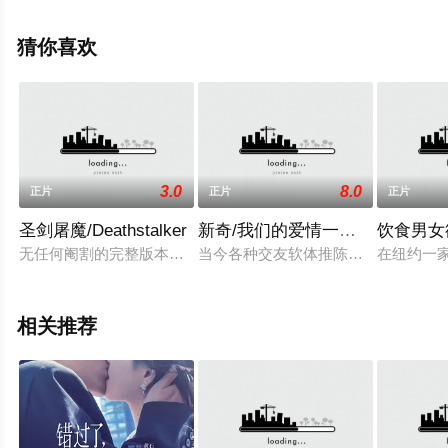
上星空电影网，更多相关信息可移步至豆瓣电影、电视猫
或剧情网等平台了解。
猜你喜欢
3.0
8.0
正片
正片
正片
圣剑屠魔/Deathstalker
新奇/我们的爱情一言难尽
饮食男女欲存
无任何阉割的完整版本，一个美丽的神话故事，剧中男女猪脚都
当今各种交友软体推陈出新，约炮文
在纽约一
相关推荐