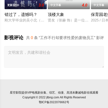
3.0
4.0
更新至HD
中文字幕
中文字幕
错过了，遗憾吗？
顶楼大象
保育园老
刚大学毕业的吴小北（庄达菲 饰）被初恋男友李天昊（周澄奧 
贤友（张赫 饰）是一位小有名气的作
2025 / 
影视评论
共
0
条 “工作不行却要求性爱的废物员工” 影评
星空影院
提供VIP电视剧全集、综艺、动漫、高清未删减电影在线观看
Copyright © 2022 jtbng.com All Rights Reserved
鄂ICP备2022076662号