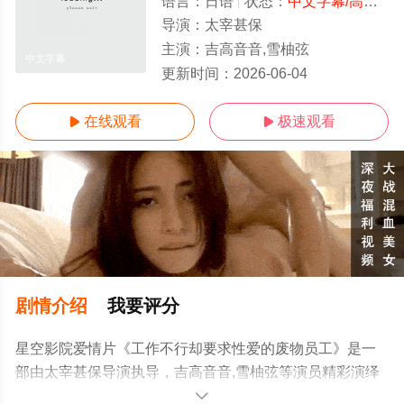
语言：
日语
状态：
中文字幕/高清
- 
导演：
太宰甚保
主演：
吉高音音,雪柚弦
中文字幕
更新时间：
2026-06-04
在线观看
极速观看


剧情介绍
我要评分
星空影院爱情片《工作不行却要求性爱的废物员工》是一
部由太宰甚保导演执导，吉高音音,雪柚弦等演员精彩演绎
的日本电影，手机免费观看高清无删减完整版电影大全就
