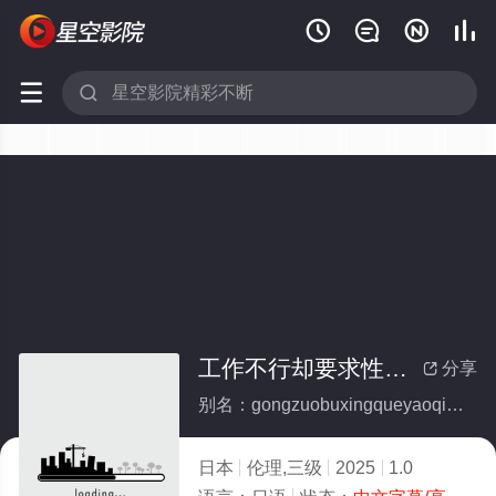






工作不行却要求性爱的废物员工
分享

别名：gongzuobuxingqueyaoqiuxingaidefeiwuyuangong
日本
伦理,三级
2025
1.0