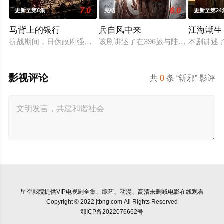
7.0
6.0
更新至第6集
完结
更新至第24
马背上的银行
兵自风中来
江海潮生
抗战期间，日伪政府强行推广、使用由“中国准备银行”发行的伪
该剧讲述了在396旅与陆军步兵学院
本剧讲述
影视评论
共
0
条 “斩邪” 影评
星空影院
提供VIP电视剧全集、综艺、动漫、高清未删减电影在线观看
Copyright © 2022 jtbng.com All Rights Reserved
鄂ICP备2022076662号