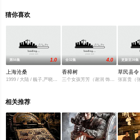
整版电视剧全集就上星空电影网，更多相关信息可移步至
豆瓣电视剧、电视猫或剧情网等平台了解。
猜你喜欢
1.0
4.0
第56集
全32集
更新至39集
上海沧桑
香樟树
草民县令
1999 / 大陆 / 巍子,严晓频,王琳,佟瑞欣,吴越,马晓伟,江珊,华
三个女孩芳芳（谢润 饰）、陶妮（刘
张富贵（
相关推荐