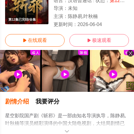
语言：
汉语普通话
状态：
第12集已完结
导演：
未知
主演：
陈静易,叶秋楠
第12集已完结/全集
更新时间：
2026-06-04
在线观看
极速观看


剧情介绍
我要评分
星空影院国产剧《斩邪》是一部由知名导演执导，陈静易,
叶秋楠等演员精彩演绎的中国大陆电视剧，大结局剧情已
揭晓（第12集已完结），超前点播免费观看高清无删减完
