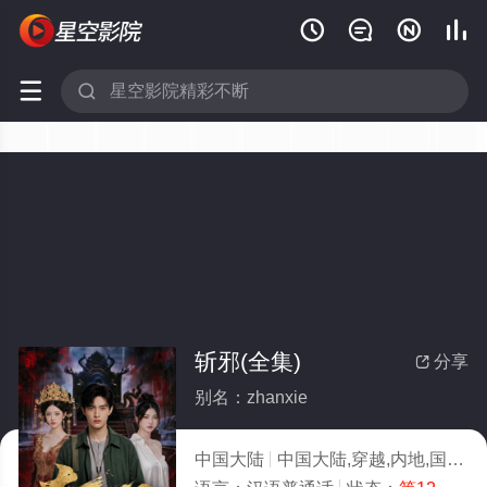






斩邪(全集)
分享

别名：zhanxie
中国大陆
中国大陆,穿越,内地,国产
2