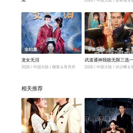
2026 / 中国大陆 / 曾希瑭
2026 / 中国大陆 / 刘晏辰&赵美璇
全81集
1.0
全集完结
龙女无泪
武道通神我能无限三选
2026 / 中国大陆 / 柳甯＆常丹丹
2026 / 中国大陆 / 许少卿
相关推荐