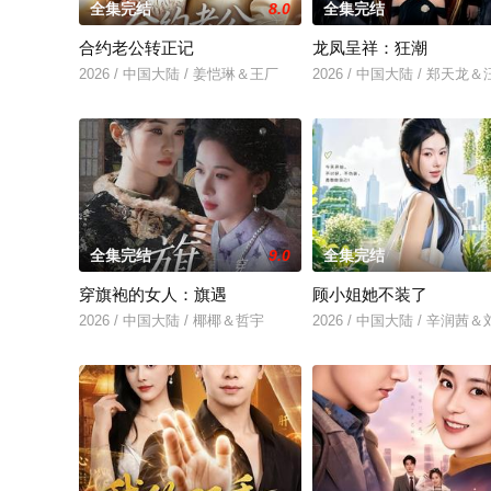
全集完结
8.0
全集完结
合约老公转正记
龙凤呈祥：狂潮
2026 / 中国大陆 / 姜恺琳＆王厂
2026 / 中国大陆 / 郑天龙
全集完结
9.0
全集完结
穿旗袍的女人：旗遇
顾小姐她不装了
2026 / 中国大陆 / 椰椰＆哲宇
2026 / 中国大陆 / 辛润茜