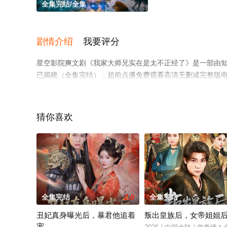
全集完结/全集
剧情介绍
我要评分
星空影院爽文剧《我家大师兄实在是太不正经了》是一部由
已揭晓（全集完结），超前点播免费观看高清无删减完整版
情网等平台了解。
猜你喜欢
全集完结
2.0
全集完结
丑妃真身曝光后，暴君他追着
叛出皇族后，女帝姐姐
宠