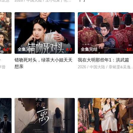
＆余芷慧
2026 / 中国大陆 / 王小亿&于伦豪&玖月
2026 / 中国大陆 / 谢海青＆朱晨
4.0
全集完结
8.0
全集完结
10.
一
错吻死对头，绿茶大小姐天天
我在大明那些年1：洪武篇
想亲
＆李曾
2026 / 中国大陆 / 章铭雯&吴
2026 / 中国大陆 / 白羽＆周沁桐