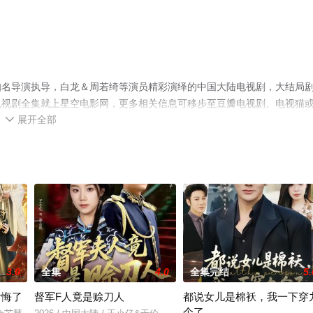
知名导演执导，白龙＆周若绮等演员精彩演绎的中国大陆电视剧，大结局
电视剧全集就上星空电影网，更多相关信息可移步至豆瓣电视剧、电视猫
展开全部

3.0
全集
4.0
全集完结
5.
后悔了
督军F人竟是赊刀人
都说女儿是棉袄，我一下穿
个了