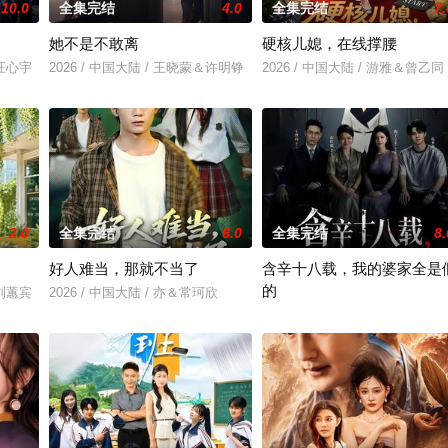
10.0
全集完结
4.0
全集完结
7.
她不是不敢离
硬核儿媳，在线撑腰
＆汪心宇
2026 / 中国大陆 / 王晓蒙＆许明铮
2026 / 中国大陆 / 游雅＆曾乙同
2.0
全集完结
6.0
全集完结
8.
好人难当，那就不当了
含辛十八载，我的婆家全是
的
＆刘蕙宾
2026 / 中国大陆 / 亦＆常珂欣
2026 / 中国大陆 / 张耀尹＆伍京