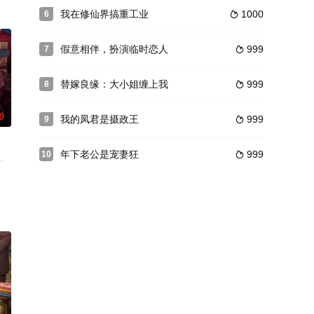
我在修仙界搞重工业
1000
6

悦
假意相伴，扮演临时恋人
999
7

替嫁良缘：大小姐缠上我
999
8

0
我的凤君是摄政王
999
9

年下老公是宠妻狂
999
10

逸迦&韩清樾