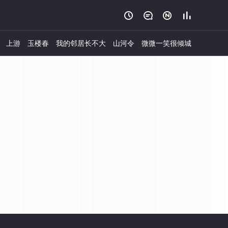




上游
玉楼春
我的邻居长不大
山河令
微微一笑很倾城