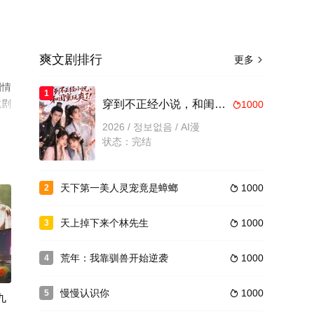
爽文剧排行
更多

剧情
1
或剧
穿到不正经小说，和闺蜜玩爽了
1000

2026 / 정보없음 / AI漫
状态：完结
天下第一美人灵宠竟是蟑螂
1000
2

天上掉下来个林先生
1000
3

荒年：我靠驯兽开始逆袭
1000
4

0
慢慢认识你
1000
5

九