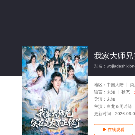
我家大师兄
别名：wojiadashixiongs
地区：
中国大陆
类
语言：
未知
状态：
导演：
未知
主演：
白龙＆周若绮
更新时间：
2026-06-
在线观看
