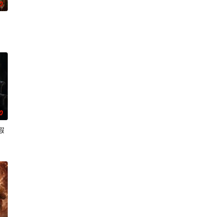
0
0
假
隽