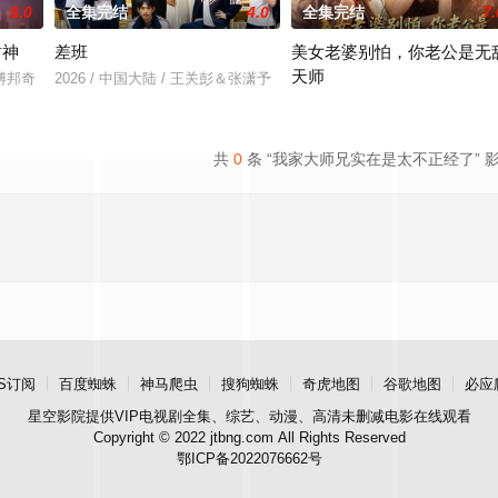
8.0
全集完结
4.0
全集完结
7.
封神
差班
美女老婆别怕，你老公是无
天师
＆傅邦奇
2026 / 中国大陆 / 王关彭＆张潇予
2026 / 中国大陆 / 王家霖＆张亚
共
0
条 “我家大师兄实在是太不正经了” 
S订阅
百度蜘蛛
神马爬虫
搜狗蜘蛛
奇虎地图
谷歌地图
必应
星空影院
提供VIP电视剧全集、综艺、动漫、高清未删减电影在线观看
Copyright © 2022 jtbng.com All Rights Reserved
鄂ICP备2022076662号