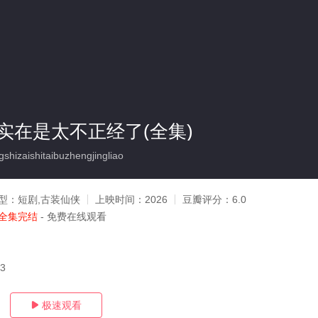
实在是太不正经了(全集)
hizaishitaibuzhengjingliao
型：
短剧,古装仙侠
上映时间：
2026
豆瓣评分：
6.0
全集完结
- 免费在线观看
03
极速观看
