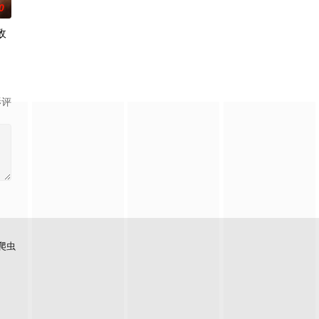
0
敌
迪
影评
爬虫