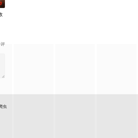
0
敌
迪
影评
爬虫