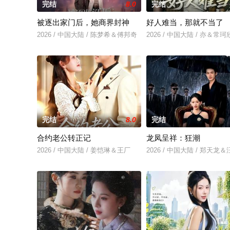
完结
8.0
完结
被逐出家门后，她商界封神
好人难当，那就不当了
2026 / 中国大陆 / 陈梦希＆傅邦奇
2026 / 中国大陆 / 亦＆常珂
完结
8.0
完结
合约老公转正记
龙凤呈祥：狂潮
2026 / 中国大陆 / 姜恺琳＆王厂
2026 / 中国大陆 / 郑天龙