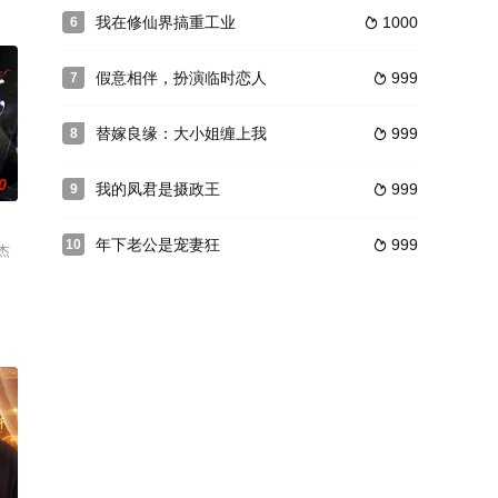
我在修仙界搞重工业
1000
6

假意相伴，扮演临时恋人
999
7

替嫁良缘：大小姐缠上我
999
8

0
我的凤君是摄政王
999
9

年下老公是宠妻狂
999
10

杰