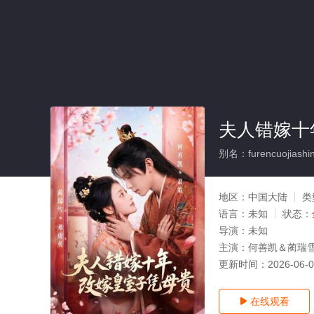
夫人错嫁十
别名：furencuojiashini
地区：
中国大陆
类
语言：
未知
状态：
导演：
未知
主演：
何善凯＆蔺瑞
更新时间：
2026-06-
在线观看
