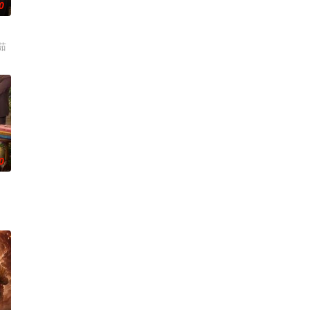
0
茹
0