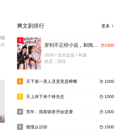
爽文剧排行
更多

大结
1
猫或
穿到不正经小说，和闺蜜玩爽了
1000

2026 / 정보없음 / AI漫
状态：完结
天下第一美人灵宠竟是蟑螂
1000
2

天上掉下来个林先生
1000
3

荒年：我靠驯兽开始逆袭
1000
4

0
慢慢认识你
1000
5
