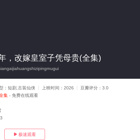
年，改嫁皇室子凭母贵(全集)
angaijiahuangshizipingmugui
型：
短剧,古装仙侠
上映时间：
2026
豆瓣评分：
3.0
全集
- 免费在线观看
雪
03
极速观看
