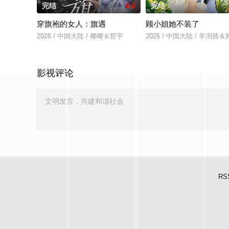
完结
9.0
完结
穿旗袍的女人：旗遇
顾小姐她不装了
2026 / 中国大陆 / 椰椰＆哲宇
2026 / 中国大陆 / 辛润茜
影视评论
RS