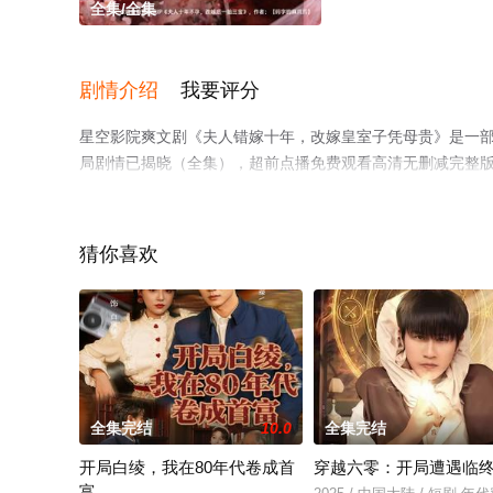
全集/全集
剧情介绍
我要评分
星空影院爽文剧《夫人错嫁十年，改嫁皇室子凭母贵》是一
局剧情已揭晓（全集），超前点播免费观看高清无删减完整
剧情网等平台了解。
猜你喜欢
全集完结
10.0
全集完结
开局白绫，我在80年代卷成首
穿越六零：开局遭遇临
富