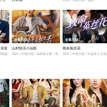
代穿越
2026 / 中国大陆 / 短剧
2025 / 中国大陆 / 短剧,年代穿越
6.0
全集完结
3.0
全集完结
1.
是首富
山村快活小仙医
致命菟丝花
＆邓燕妮
2025 / 中国大陆 / 张雨晨＆黎一萱
2025 / 中国大陆 / 车超炎＆王英