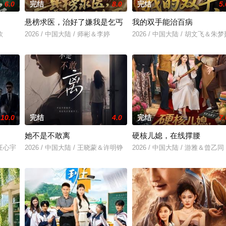
6.0
完结
8.0
完结
5.
悬榜求医，治好了嫌我是乞丐
我的双手能治百病
欣
2026 / 中国大陆 / 师彬＆李婷
2026 / 中国大陆 / 胡文飞＆朱梦
10.0
完结
4.0
完结
7.
她不是不敢离
硬核儿媳，在线撑腰
＆汪心宇
2026 / 中国大陆 / 王晓蒙＆许明铮
2026 / 中国大陆 / 游雅＆曾乙同