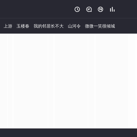




上游
玉楼春
我的邻居长不大
山河令
微微一笑很倾城