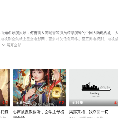
部由知名导演执导，何善凯＆蔺瑞雪等演员精彩演绎的中国大陆电视剧，
版电视剧全集就上星空电影网，更多相关信息可移步至豆瓣电视剧、电视
展开全部

4.0
全集完结
7.0
全36集
8.
终托孤
心声被反派偷听，玄学主母横
揭露真相，我夺回一切
扫全场