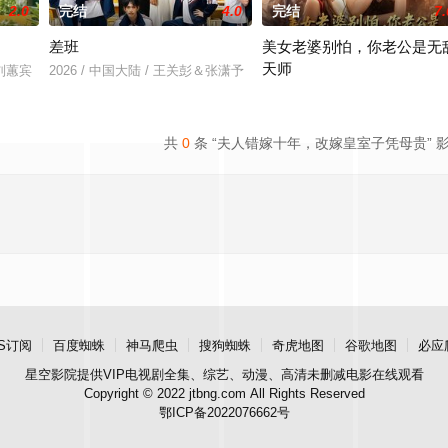
2.0
完结
4.0
完结
7.
差班
美女老婆别怕，你老公是无
天师
＆刘蕙宾
2026 / 中国大陆 / 王关彭＆张潇予
2026 / 中国大陆 / 王家霖＆张亚
共
0
条 “夫人错嫁十年，改嫁皇室子凭母贵” 
S订阅
百度蜘蛛
神马爬虫
搜狗蜘蛛
奇虎地图
谷歌地图
必应
星空影院
提供VIP电视剧全集、综艺、动漫、高清未删减电影在线观看
Copyright © 2022 jtbng.com All Rights Reserved
鄂ICP备2022076662号