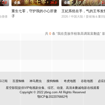
7.0
全集
10.0
全集
2.
重生七零，守护我的小心肝妻
王妃系统在手，气的王爷发
子
＆马倩倩
2026 / 中国大陆 / 姜竣瀚＆董玥
2026 / 中国大陆 / 翟兆星＆宋宇欣
共
0
条 “我在贵族学校靠高调装富翻盘” 
S订阅
百度蜘蛛
神马爬虫
搜狗蜘蛛
奇虎地图
谷歌地图
必应
星空影院
提供VIP电视剧全集、综艺、动漫、高清未删减电影在线观看
Copyright © 2022 jtbng.com All Rights Reserved
鄂ICP备2022076662号