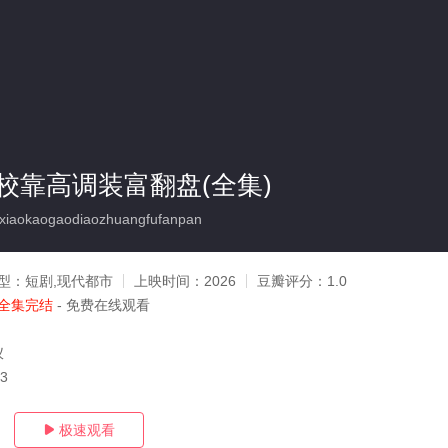
校靠高调装富翻盘(全集)
iaokaogaodiaozhuangfufanpan
型：
短剧,现代都市
上映时间：
2026
豆瓣评分：
1.0
全集完结
- 免费在线观看
仪
03
极速观看
