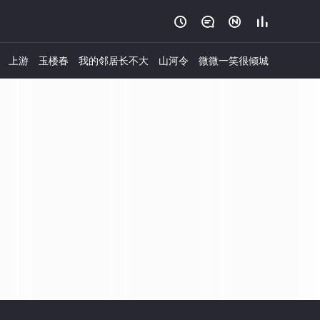




上游
玉楼春
我的邻居长不大
山河令
微微一笑很倾城