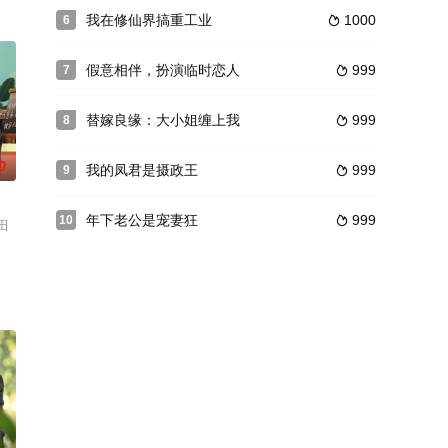
我在修仙界搞重工业
1000
6

假意相伴，扮演临时恋人
999
7

替嫁良缘：大小姐缠上我
999
8

0
我的凤君是摄政王
999
9

年下老公是宠妻狂
999
10

田