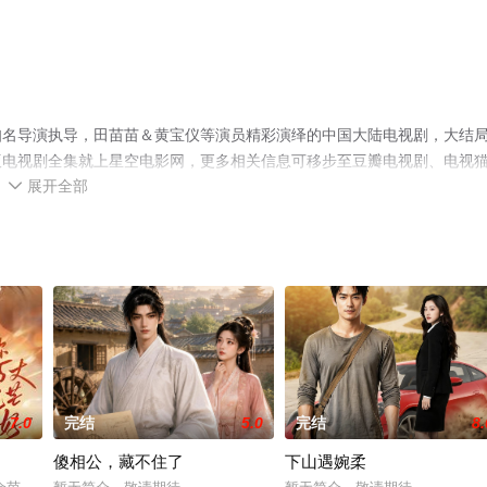
知名导演执导，田苗苗＆黄宝仪等演员精彩演绎的中国大陆电视剧，大结
版电视剧全集就上星空电影网，更多相关信息可移步至豆瓣电视剧、电视
展开全部

7.0
完结
5.0
完结
8.
傻相公，藏不住了
下山遇婉柔