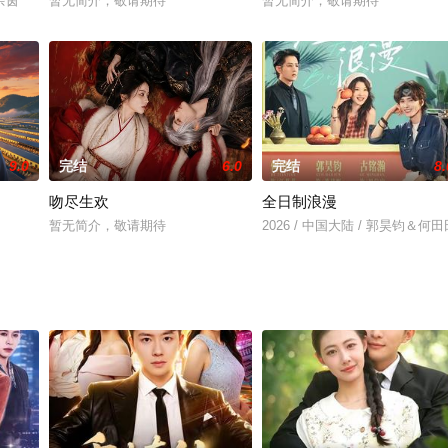
＆余茵
暂无简介，敬请期待
暂无简介，敬请期待
9.0
完结
6.0
完结
8.
吻尽生欢
全日制浪漫
暂无简介，敬请期待
2026 / 中国大陆 / 郭昊钧＆何田