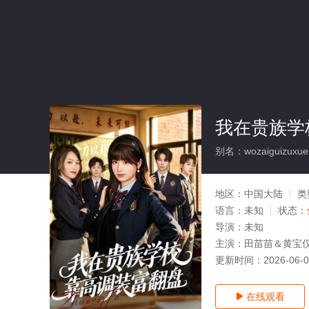
我在贵族学
别名：wozaiguizuxuex
地区：
中国大陆
类
语言：
未知
状态：
导演：
未知
主演：
田苗苗＆黄宝
更新时间：
2026-06-
在线观看
