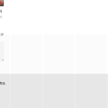
0
抖
妤
影评
爬虫