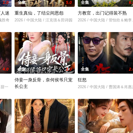
1.0
全集
5.0
全集
6.
万人迷
重生真仙，了结尘间恩怨
方教官，出门记得装不熟
＆魏胜奇
2026 / 中国大陆 / 汪克强＆田诗园
2026 / 中国大陆 / 管怡欣＆
4.0
全集
1.0
全集
2.
侍妾一身反骨，奈何侯爷只宠
狂怒
长公主
&田甜一
2026 / 中国大陆 / 曹国涛＆肖惠
2026 / 中国大陆 / 宾淑贤＆刘泳辰