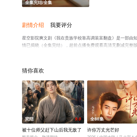
全集完结/全集
剧情介绍
我要评分
星空影院爽文剧《我在贵族学校靠高调装富翻盘》是一部由
情已揭晓（全集完结），超前点播免费观看高清无删减完整
剧情网等平台了解。
猜你喜欢
完结
9.0
全88集
被十位师父赶下山后我无敌了
许你万丈光芒好