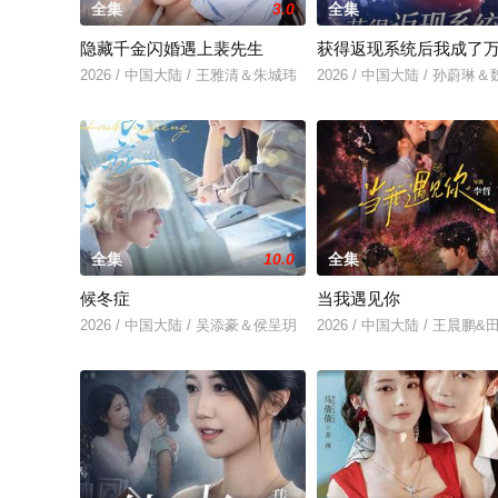
全集
3.0
全集
隐藏千金闪婚遇上裴先生
获得返现系统后我成了
2026 / 中国大陆 / 王雅清＆朱城玮
2026 / 中国大陆 / 孙蔚琳
全集
10.0
全集
候冬症
当我遇见你
2026 / 中国大陆 / 吴添豪＆侯呈玥
2026 / 中国大陆 / 王晨鹏