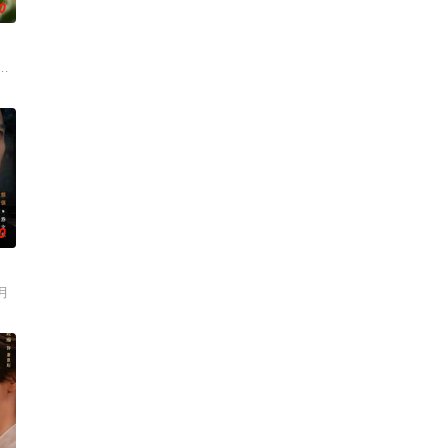
0
鲍李宁＆江路祺
0
月