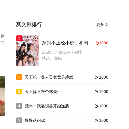
爽文剧排行
更多

局剧
1
猫或
穿到不正经小说，和闺蜜玩爽了
1000

2026 / 정보없음 / AI漫
状态：完结
天下第一美人灵宠竟是蟑螂
1000
2

天上掉下来个林先生
1000
3

荒年：我靠驯兽开始逆袭
1000
4

0
慢慢认识你
1000
5
