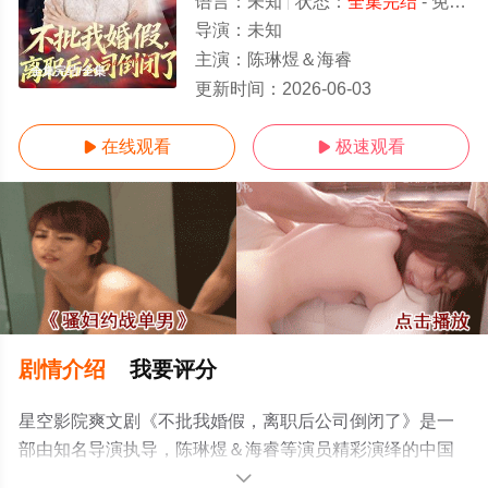
语言：
未知
状态：
全集完结
- 免费在线观看
导演：
未知
主演：
陈琳煜＆海睿
全集完结/全集
更新时间：
2026-06-03
在线观看
极速观看


剧情介绍
我要评分
星空影院爽文剧《不批我婚假，离职后公司倒闭了》是一
部由知名导演执导，陈琳煜＆海睿等演员精彩演绎的中国
大陆电视剧，大结局剧情已揭晓（全集完结），超前点播
