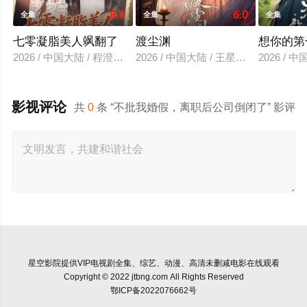
8.0
6.0
全集
全集
全集
七零凝脂美人飒翻了
渡尘渊
想你的第
2026 / 中国大陆 / 程澄＆金子璇
2026 / 中国大陆 / 王星玮&徐轸轸
2026 /
影视评论
共
0
条 “不批我婚假，离职后公司倒闭了” 影评
星空影院
提供VIP电视剧全集、综艺、动漫、高清未删减电影在线观看
Copyright © 2022 jtbng.com All Rights Reserved
鄂ICP备2022076662号