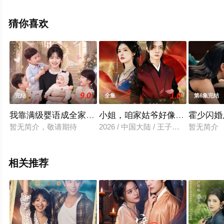
免费观看高清无删减完整版电视剧全集就上星空电影网，
更多相关信息可移步至豆瓣电视剧、电视猫或剧情网等平
猜你喜欢
台了解。
9.0
1.0
完结
全集
第6集完结
我靠满级婴语成全家白月光
小姐，咱家姑爷好像文武双全啊
霍少闪婚
暂无简介，敬请期待
2026 / 中国大陆 / 王子铭&程儿
暂无简介
相关推荐