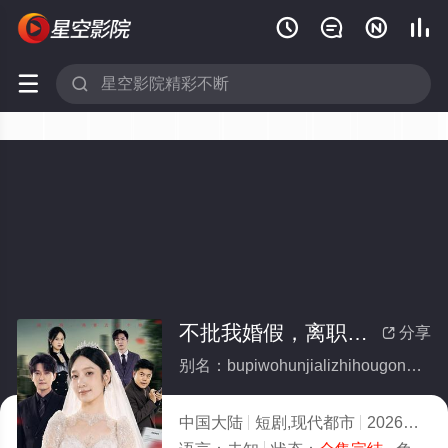






不批我婚假，离职后公司倒闭了(全集)
分享

别名：bupiwohunjializhihougongsidaobiliao
中国大陆
短剧,现代都市
2026
2.0