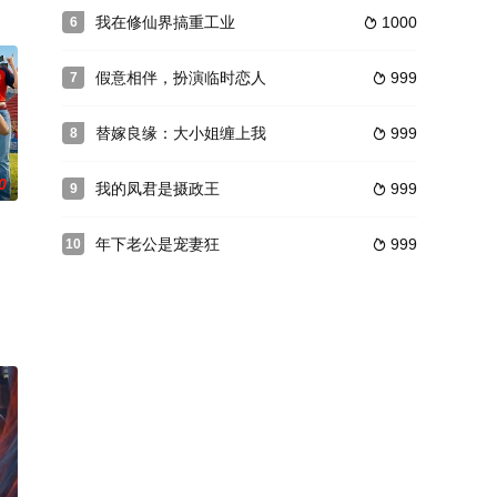
我在修仙界搞重工业
1000
6

假意相伴，扮演临时恋人
999
7

替嫁良缘：大小姐缠上我
999
8

0
我的凤君是摄政王
999
9

年下老公是宠妻狂
999
10
