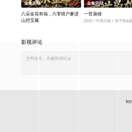
全集完结
7.0
全集完结
八朵金花有福，六零猎户爹进
一世枭雄
山挖宝藏
2026 / 中国大陆 / 张子寒
2026 / 中国大陆 / 张宇翔＆高岫楠＆武伟
影视评论
RS