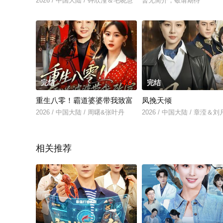
2026 / 中国大陆 / 钟欣潼＆毛晓慧
暂无简介，敬请期待
完结
4.0
完结
重生八零！霸道婆婆带我致富
凤挽天倾
2026 / 中国大陆 / 周曙&张叶丹
2026 / 中国大陆 / 章滢＆
相关推荐