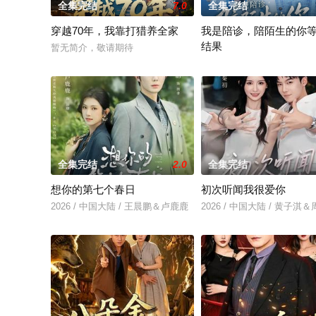
全集完结
7.0
全集完结
穿越70年，我靠打猎养全家
我是陪诊，陪陌生的你
结果
暂无简介，敬请期待
暂无简介，敬请期待
全集完结
2.0
全集完结
想你的第七个春日
初次听闻我很爱你
2026 / 中国大陆 / 王晨鹏＆卢鹿鹿
2026 / 中国大陆 / 黄子淇