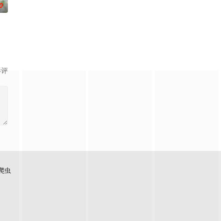
0
影评
爬虫