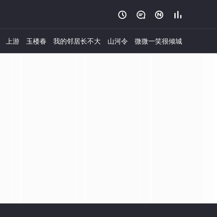




上游
玉楼春
我的邻居长不大
山河令
微微一笑很倾城