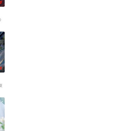
0
轸
0
夏