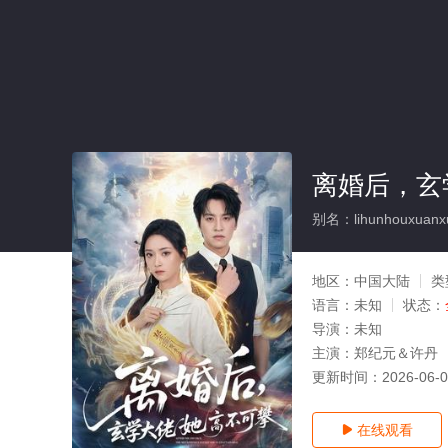
离婚后，玄
别名：lihunhouxuanxu
地区：
中国大陆
类
语言：
未知
状态：
导演：
未知
主演：
郑纪元＆许丹
更新时间：
2026-06-
在线观看
