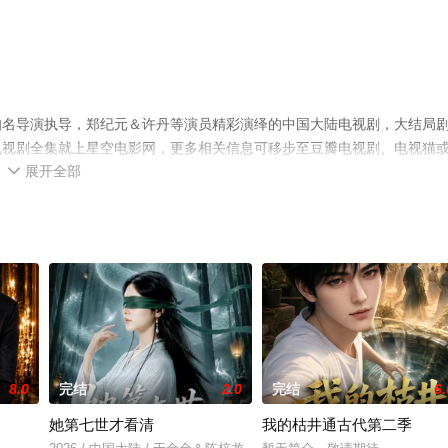
知名导演执导，郑纪元＆许丹等演员精彩演绎的中国大陆电视剧，大结局
电视剧全集就上星空电影网，更多相关信息可移步至豆瓣电视剧、电视猫
展开全部

8.0
完结
2.0
完结
6.
她第七世才看清
我的枯井通古代第二季