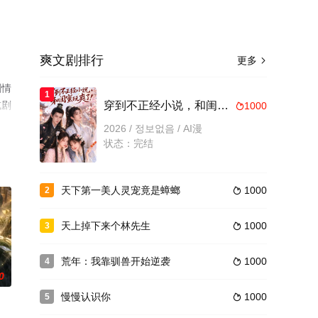
爽文剧排行
更多

剧情
1
或剧
穿到不正经小说，和闺蜜玩爽了
1000

2026 / 정보없음 / AI漫
状态：完结
天下第一美人灵宠竟是蟑螂
1000
2

天上掉下来个林先生
1000
3

荒年：我靠驯兽开始逆袭
1000
4

0
慢慢认识你
1000
5
