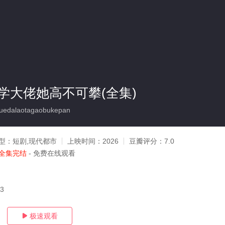
学大佬她高不可攀(全集)
edalaotagaobukepan
型：
短剧,现代都市
上映时间：
2026
豆瓣评分：
7.0
全集完结
- 免费在线观看
03
极速观看
