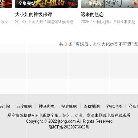
6.0
全集完结
9.0
全集完结
6.
大小姐的神级保镖
迟来的热恋
&杨添羽
2026 / 中国大陆 / 胡忠睿&侯青念
2026 / 中国大陆 / 尹洋&李美慧
共
0
条 “离婚后，玄学大佬她高不可攀” 
S订阅
百度蜘蛛
神马爬虫
搜狗蜘蛛
奇虎地图
谷歌地图
必应
星空影院
提供VIP电视剧全集、综艺、动漫、高清未删减电影在线观看
Copyright © 2022 jtbng.com All Rights Reserved
鄂ICP备2022076662号