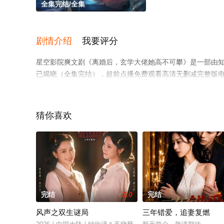
全集完结/全集
剧情介绍
我要评分
星空影院爽文剧《离婚后，玄学大佬她高不可攀》是一部由
已揭晓（全集完结），超前点播免费观看高清无删减完整版
情网等平台了解。
猜你喜欢
完结
2.0
完结
风声之双生谜局
三年错爱，追妻复燃