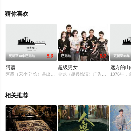
怿,方之郅,赵铁钢,曾建国等演员精彩演绎的中国大陆电视
剧，大结局剧情已揭晓（1-24全集），超前点播免费观看
猜你喜欢
高清无删减完整版电视剧全集就上星空电影网，更多相关
信息可移步至豆瓣电视剧、电视猫或剧情网等平台了解。
5.0
5.0
更新至18集已完结
已完结
更新至48集
阿霞
超级男女
远方的山
阿霞（宋小宁 饰）是出生成长在四川的辣妹子，高考落榜之后
金龙（胡兵饰演）广告公司企划，由于
1976
相关推荐