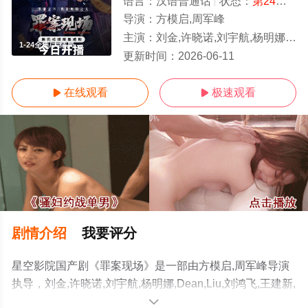
语言：
汉语普通话
状态：
第24集已完结
导演：
方模启,周军峰
主演：
刘金,许晓诺,刘宇航,杨明娜,Dean,Liu,刘鸿飞,王建新,陈梦瑶,赵美钧,洛嘉,田媛,戚彩,童心,张程诗晴,费贝贝,李长
1-24全集/大结局
更新时间：
2026-06-11
在线观看
极速观看


剧情介绍
我要评分
星空影院国产剧《罪案现场》是一部由方模启,周军峰导演
执导，刘金,许晓诺,刘宇航,杨明娜,Dean,Liu,刘鸿飞,王建新,
陈梦瑶,赵美钧,洛嘉,田媛,戚彩,童心,张程诗晴,费贝贝,李长
