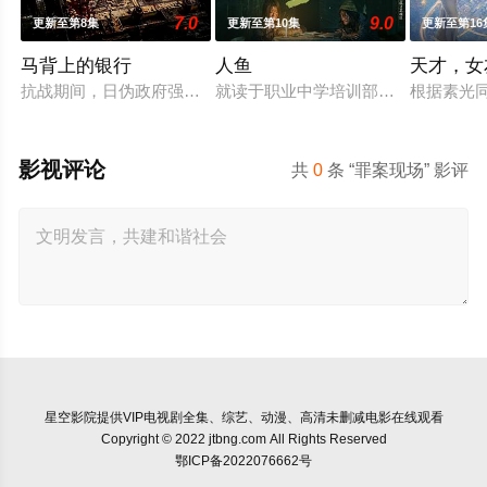
7.0
9.0
更新至第8集
更新至第10集
更新至第16
马背上的银行
人鱼
天才，女
抗战期间，日伪政府强行推广、使用由“中国准备银行”发行的伪
就读于职业中学培训部的花季女生苏
根据素光
影视评论
共
0
条 “罪案现场” 影评
星空影院
提供VIP电视剧全集、综艺、动漫、高清未删减电影在线观看
Copyright © 2022 jtbng.com All Rights Reserved
鄂ICP备2022076662号