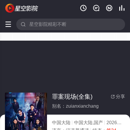






罪案现场(全集)
分享

别名：zuianxianchang
中国大陆
中国大陆,国产
2026
9.0