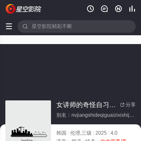






女讲师的奇怪自习时间
分享

别名：nvjiangshideqiguaizixishijian
韩国
伦理,三级
2025
4.0