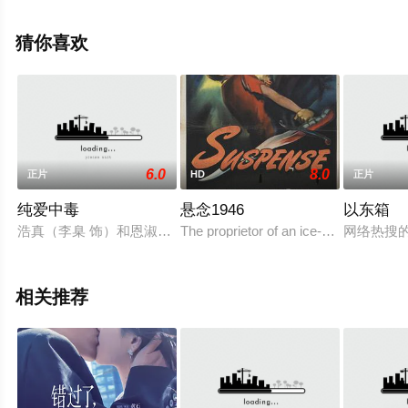
电影网，更多相关信息可移步至豆瓣电影、电视猫或剧情
网等平台了解。
猜你喜欢
6.0
8.0
正片
HD
正片
纯爱中毒
悬念1946
以东箱
浩真（李臬 饰）和恩淑（李美妍 饰）两夫妻过着幸福的日子。
The proprietor of an ice-skating rev
网络热搜
相关推荐