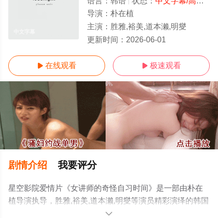
语言：
韩语
状态：
中文字幕/高清
- 
导演：
朴在植
主演：
胜雅,裕美,道本濑,明燮
中文字幕
更新时间：
2026-06-01
在线观看
极速观看


剧情介绍
我要评分
星空影院爱情片《女讲师的奇怪自习时间》是一部由朴在
植导演执导，胜雅,裕美,道本濑,明燮等演员精彩演绎的韩国
电影，手机免费观看高清无删减完整版电影大全就上星空
