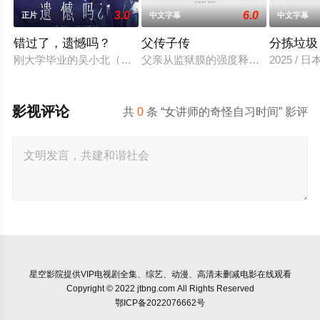
3.0
6.0
正片
中文字幕
中文字幕
错过了，遗憾吗？
父传子传
分拣垃圾
刚大学毕业的吴小北（庄达菲 饰）被初恋男友李天昊（周澄奧 
父亲从监狱膜的强度释放，并在六年内回国
2025 / 
影视评论
共
0
条 “女讲师的奇怪自习时间” 影评
星空影院
提供VIP电视剧全集、综艺、动漫、高清未删减电影在线观看
Copyright © 2022 jtbng.com All Rights Reserved
鄂ICP备2022076662号