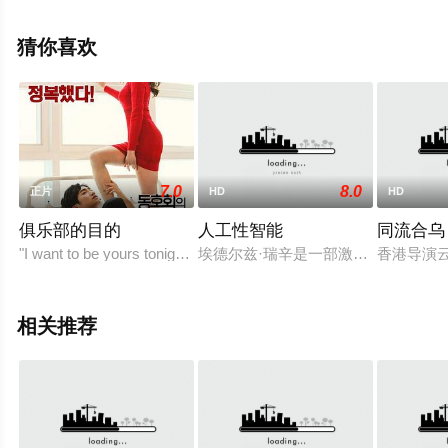
影网，更多相关信息可移步至豆瓣电影、电视猫或剧情网
等平台了解。
猜你喜欢
7.0
8.0
正片
HD
HD
俱乐部的目的
人工性智能
同流合乌
"I want to be yours tonight..."
埃德尔兹·瑞辛是一部激动人心的科
香港导演
相关推荐