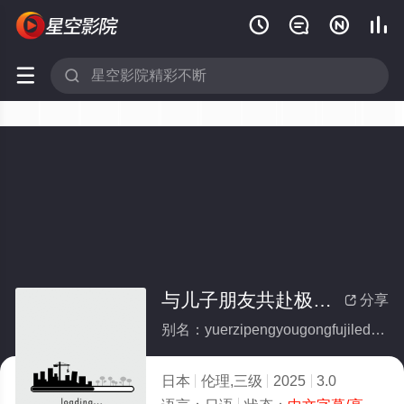






与儿子朋友共赴极乐的淫乱寺院
分享

别名：yuerzipengyougongfujiledeyinluansiyuan
日本
伦理,三级
2025
3.0