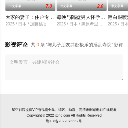
7.0
2.0
中文字幕
中文字幕
中文字幕
大家的妻子：住户专用洞口
每晚与隔壁男人怀孕性爱
翻白眼喷
2025 / 日本 / 加藤桃香
2025 / 日本 / 舞原希里,佐川金二
2025 / 
影视评论
共
0
条 “与儿子朋友共赴极乐的淫乱寺院” 影评
星空影院
提供VIP电视剧全集、综艺、动漫、高清未删减电影在线观看
Copyright © 2022 jtbng.com All Rights Reserved
鄂ICP备2022076662号