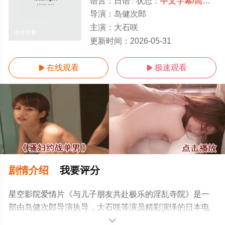
语言：
日语
状态：
中文字幕/高清
- 
导演：
岛健次郎
主演：
大石咲
中文字幕
更新时间：
2026-05-31
在线观看
极速观看


剧情介绍
我要评分
星空影院爱情片《与儿子朋友共赴极乐的淫乱寺院》是一
部由岛健次郎导演执导，大石咲等演员精彩演绎的日本电
影，手机免费观看高清无删减完整版电影大全就上星空电
