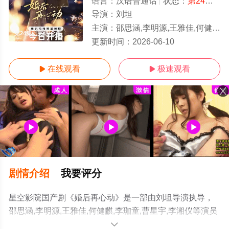
语言：
汉语普通话
状态：
第24集已完结
导演：
刘坦
主演：
邵思涵,李明源,王雅佳,何健麒,李珈童,曹星宇,李湘仪
第24集已完结/全集
更新时间：
2026-06-10
在线观看
极速观看


剧情介绍
我要评分
星空影院国产剧《婚后再心动》是一部由刘坦导演执导，
邵思涵,李明源,王雅佳,何健麒,李珈童,曹星宇,李湘仪等演员
精彩演绎的中国大陆电视剧，大结局剧情已揭晓（第24集
