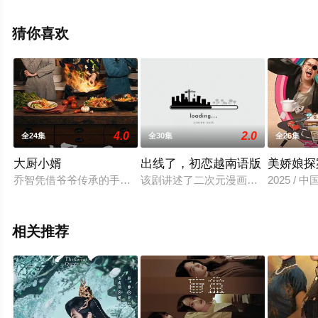
已完结），超前点播免费观看高清无删减完整版电视剧全
集就上星空电影网，更多相关信息可移步至豆瓣电视剧、
猜你喜欢
电视猫或剧情网等平台了解。
4.0
2.0
全24集
全30集
全26集
大厨小婿
出线了，初恋越南语版
美娇娘探
乔智凭借爷爷传承的手艺创办了名为“食堂”的餐厅。他以传统古
该剧讲述了二次元漫画少女华西兮（
2025 / 
相关推荐