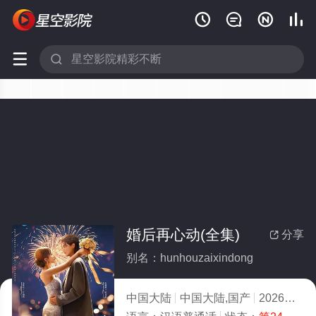






婚后再心动(全集)
分享

别名：hunhouzaixindong
中国大陆
中国大陆,国产
2026
9.0