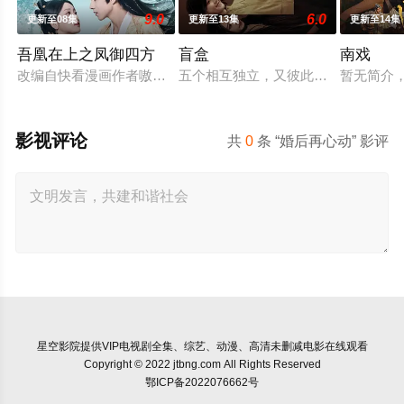
9.0
6.0
更新至08集
更新至13集
更新至14集
吾凰在上之凤御四方
盲盒
南戏
改编自快看漫画作者嗷小泽的独家连载漫画《吾凰在上》。 现代
五个相互独立，又彼此呼应的故事——
暂无简介
影视评论
共
0
条 “婚后再心动” 影评
星空影院
提供VIP电视剧全集、综艺、动漫、高清未删减电影在线观看
Copyright © 2022 jtbng.com All Rights Reserved
鄂ICP备2022076662号