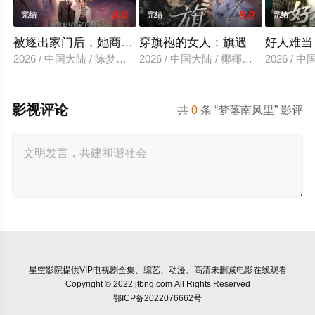
8.0
9.0
完结
完结
完结
被逐出家门后，她商界封神
穿旗袍的女人：旗遇
好人难当
2026 / 中国大陆 / 陈梦希＆傅邦奇
2026 / 中国大陆 / 椰椰＆哲宇
2026 / 
影视评论
共
0
条 “梦落南风里” 影评
星空影院
提供VIP电视剧全集、综艺、动漫、高清未删减电影在线观看
Copyright © 2022 jtbng.com All Rights Reserved
鄂ICP备2022076662号