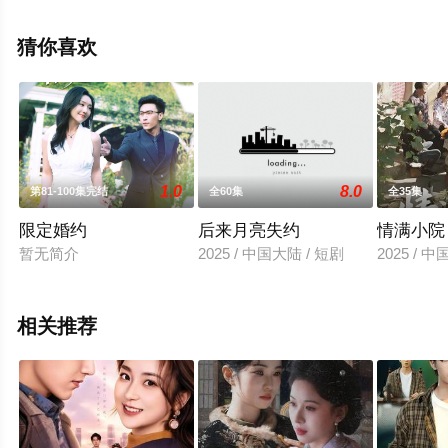
版电视剧全集就上星空电影网，更多相关信息可移步至豆
瓣电视剧、电视猫或剧情网等平台了解。
猜你喜欢
1.0
8.0
第81-100集完结
全60集
全35集
限定婚约
后来月亮失约
情满小院
暂无简介
2025 / 中国大陆 / 短剧
2025 / 
相关推荐