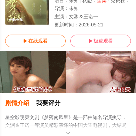
语言：
未知
状态：
全集
- 免费在线观看
导演：
未知
主演：
文渊＆王诺一
全集/全集
更新时间：
2026-05-21
在线观看
极速观看


剧情介绍
我要评分
星空影院爽文剧《梦落南风里》是一部由知名导演执导，
文渊＆王诺一等演员精彩演绎的中国大陆电视剧，大结局
剧情已揭晓（全集），超前点播免费观看高清无删减完整
