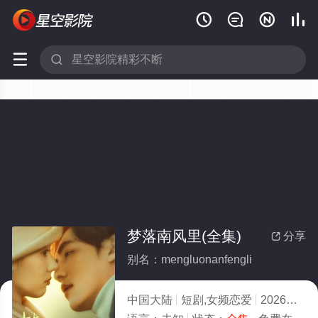






梦落南风里(全集)
分享

别名：mengluonanfengli
中国大陆
短剧,女频恋爱
2026
8.0