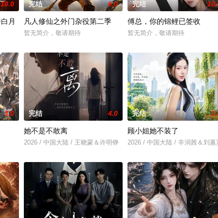
10.0
完结
6.0
完结
10.
一白月
凡人修仙之外门杂役第二季
傅总，你的锦鲤已签收
暂无简介，敬请期待
暂无简介，敬请期待
3.0
完结
4.0
完结
2.
了
她不是不敢离
顾小姐她不装了
2026 / 中国大陆 / 王晓蒙＆许明铮
2026 / 中国大陆 / 辛润茜＆刘蕙