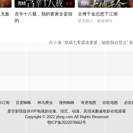
7.0
完结
8.0
完结
2.
是无敌
含辛十八载，我的婆家全是假
太傅千金总想下江南
的
暂无简介，敬请期待
＆张亚迪
2026 / 中国大陆 / 张耀尹＆伍京隽
共
0
条 “穿成七零霸道婆婆，她路我自登云” 
S订阅
百度蜘蛛
神马爬虫
搜狗蜘蛛
奇虎地图
谷歌地图
必应
星空影院
提供VIP电视剧全集、综艺、动漫、高清未删减电影在线观看
Copyright © 2022 jtbng.com All Rights Reserved
鄂ICP备2022076662号