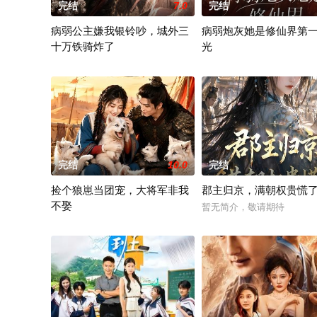
完结
7.0
完结
病弱公主嫌我银铃吵，城外三
病弱炮灰她是修仙界第
十万铁骑炸了
光
暂无简介，敬请期待
暂无简介，敬请期待
完结
10.0
完结
捡个狼崽当团宠，大将军非我
郡主归京，满朝权贵慌
不娶
暂无简介，敬请期待
暂无简介，敬请期待