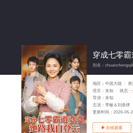
穿成七零霸
别名：chuanchengqili
地区：
中国大陆
类
语言：
未知
状态：
导演：
未知
主演：
李敏＆刘叁肆
更新时间：
2026-05-
在线观看
