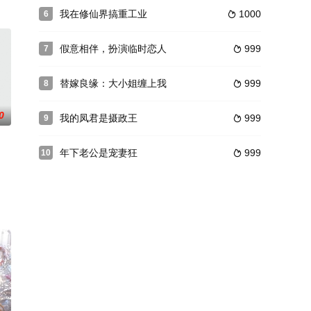
我在修仙界搞重工业
1000
6

假意相伴，扮演临时恋人
999
7

替嫁良缘：大小姐缠上我
999
8

0
我的凤君是摄政王
999
9

年下老公是宠妻狂
999
10
