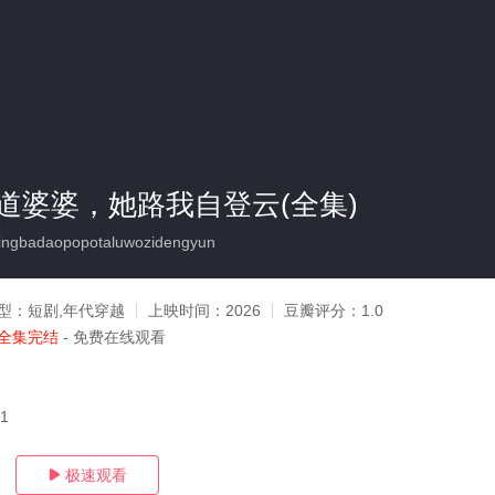
道婆婆，她路我自登云(全集)
ngbadaopopotaluwozidengyun
型：
短剧,年代穿越
上映时间：
2026
豆瓣评分：
1.0
全集完结
- 免费在线观看
21
极速观看
