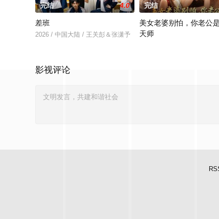
完结
4.0
完结
差班
美女老婆别怕，你老公
天师
2026 / 中国大陆 / 王关彭＆张潇予
2026 / 中国大陆 / 王家霖
影视评论
RS