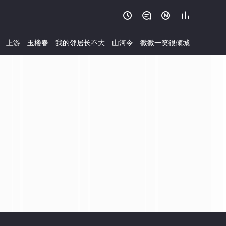




上游
玉楼春
我的邻居长不大
山河令
微微一笑很倾城