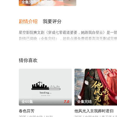
全集完结/全集
剧情介绍
我要评分
星空影院爽文剧《穿成七零霸道婆婆，她路我自登云》是一
剧情已揭晓（全集完结），超前点播免费观看高清无删减完
或剧情网等平台了解。
猜你喜欢
全60集
7.0
全集完结
春色芬芳
他风光入京我葬时君归