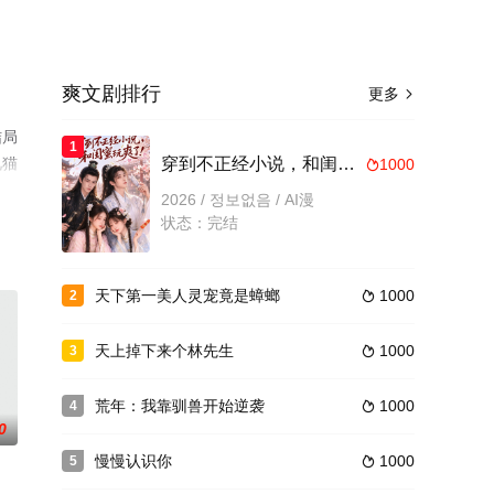
爽文剧排行
更多

结局
1
视猫
穿到不正经小说，和闺蜜玩爽了
1000

2026 / 정보없음 / AI漫
状态：完结
天下第一美人灵宠竟是蟑螂
1000
2

天上掉下来个林先生
1000
3

荒年：我靠驯兽开始逆袭
1000
4

0
慢慢认识你
1000
5
