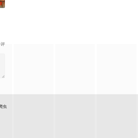
0
影评
爬虫