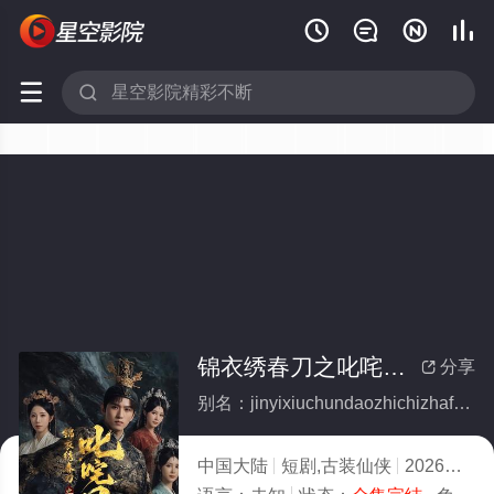






锦衣绣春刀之叱咤风云(全集)
分享

别名：jinyixiuchundaozhichizhafengyun
中国大陆
短剧,古装仙侠
2026
5.0