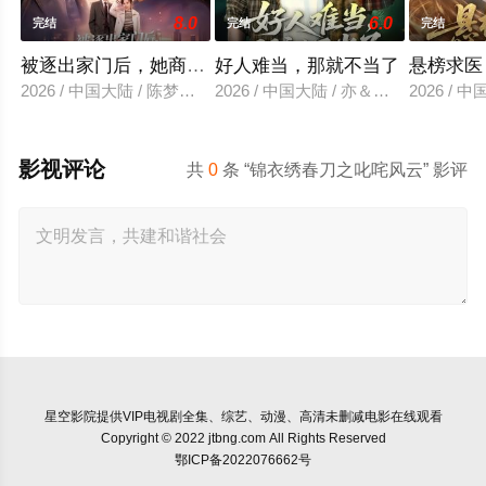
8.0
6.0
完结
完结
完结
被逐出家门后，她商界封神
好人难当，那就不当了
悬榜求医
2026 / 中国大陆 / 陈梦希＆傅邦奇
2026 / 中国大陆 / 亦＆常珂欣
2026 / 
影视评论
共
0
条 “锦衣绣春刀之叱咤风云” 影评
星空影院
提供VIP电视剧全集、综艺、动漫、高清未删减电影在线观看
Copyright © 2022 jtbng.com All Rights Reserved
鄂ICP备2022076662号