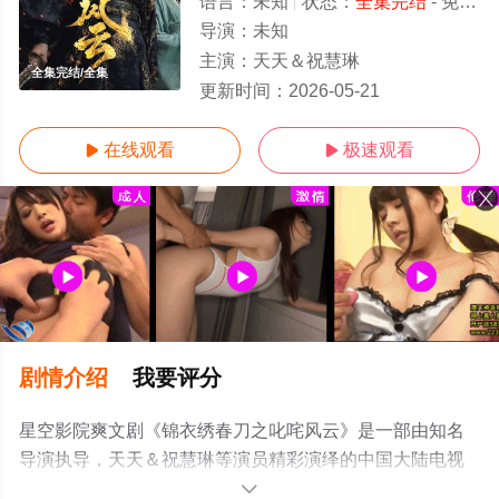
语言：
未知
状态：
全集完结
- 免费在线观看
导演：
未知
主演：
天天＆祝慧琳
全集完结/全集
更新时间：
2026-05-21
在线观看
极速观看


剧情介绍
我要评分
星空影院爽文剧《锦衣绣春刀之叱咤风云》是一部由知名
导演执导，天天＆祝慧琳等演员精彩演绎的中国大陆电视
剧，大结局剧情已揭晓（全集完结），超前点播免费观看
