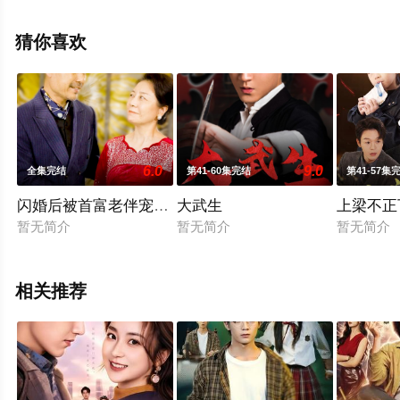
高清无删减完整版电视剧全集就上星空电影网，更多相关
信息可移步至豆瓣电视剧、电视猫或剧情网等平台了解。
猜你喜欢
6.0
9.0
全集完结
第41-60集完结
第41-57集
闪婚后被首富老伴宠上天
大武生
上梁不正
暂无简介
暂无简介
暂无简介
相关推荐