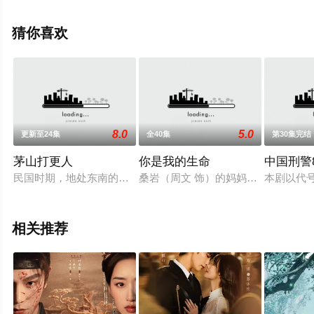
超前点播免费观看高清无删减完整版电视剧全集就上星空
电影网，更多相关信息可移步至豆瓣电视剧、电视猫或剧
猜你喜欢
情网等平台了解。
8.0
5.0
更新至24集
全40集
第30集完结
茅山打更人
你是我的生命
中国刑警
民国时期，地处东南的千安镇发生了一系列骇人听闻的事，一个
桑岩（周文 饰）的妈妈裴书玲（萨日
本剧以代
相关推荐