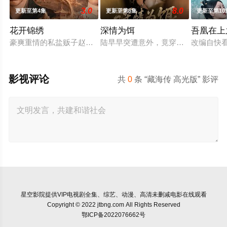
3.0
8.0
更新至第4集
更新至第6集
更新至第10
花开锦绣
深情为饵
吾凰在上
豪爽重情的私盐贩子赵凌虽出身草莽，却心怀壮志，他结识了遭
陆早早突遭意外，竟穿越成民国少夫
改编自快
影视评论
共
0
条 “藏海传 高光版” 影评
星空影院
提供VIP电视剧全集、综艺、动漫、高清未删减电影在线观看
Copyright © 2022 jtbng.com All Rights Reserved
鄂ICP备2022076662号