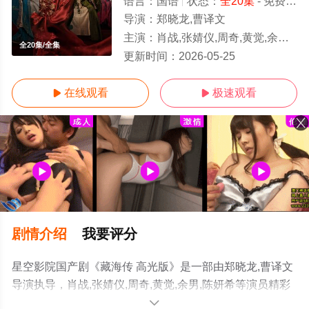
语言：
国语
状态：
全20集
- 免费在线观看
导演：
郑晓龙,曹译文
主演：
肖战,张婧仪,周奇,黄觉,余男,陈妍希
全20集/全集
更新时间：
2026-05-25
在线观看
极速观看


剧情介绍
我要评分
星空影院国产剧《藏海传 高光版》是一部由郑晓龙,曹译文
导演执导，肖战,张婧仪,周奇,黄觉,余男,陈妍希等演员精彩
演绎的中国大陆电视剧，大结局剧情已揭晓（全20集），
