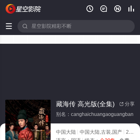






藏海传 高光版(全集)
分享

别名：canghaichuangaoguangban
中国大陆
中国大陆,古装,国产
2026