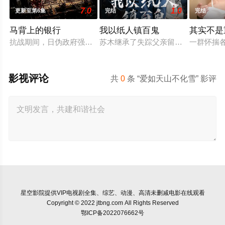
7.0
1.0
更新至第6集
完结
完结
马背上的银行
我以纸人镇百鬼
其实不是
抗战期间，日伪政府强行推广、使用由“中国准备银行”发行的伪
苏木继承了失踪父亲留下的白事馆，
一群怀揣
影视评论
共
0
条 “爱如天山不化雪” 影评
星空影院
提供VIP电视剧全集、综艺、动漫、高清未删减电影在线观看
Copyright © 2022 jtbng.com All Rights Reserved
鄂ICP备2022076662号