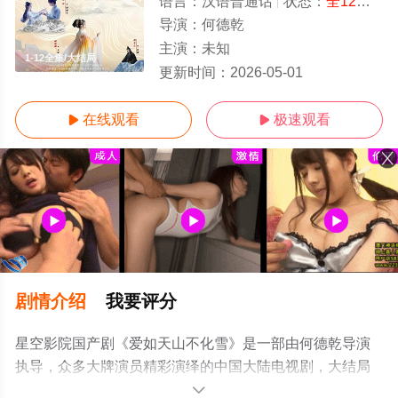
语言：
汉语普通话
状态：
全12集
- 
导演：
何德乾
主演：
未知
1-12全集/大结局
更新时间：
2026-05-01
在线观看
极速观看


剧情介绍
我要评分
星空影院国产剧《爱如天山不化雪》是一部由何德乾导演
执导，众多大牌演员精彩演绎的中国大陆电视剧，大结局
剧情已揭晓（1-12全集），超前点播免费观看高清无删减
