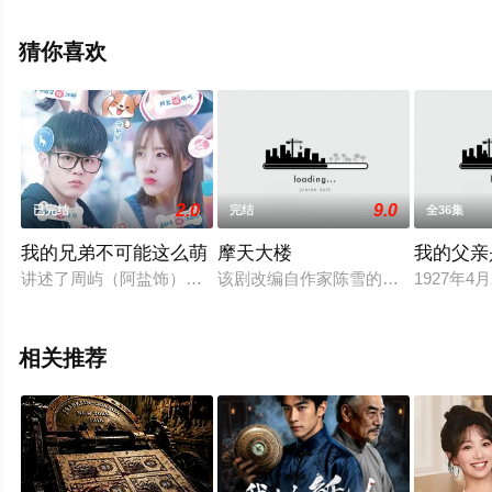
完整版电视剧全集就上星空电影网，更多相关信息可移步
至豆瓣电视剧、电视猫或剧情网等平台了解。
猜你喜欢
2.0
9.0
已完结
完结
全36集
我的兄弟不可能这么萌
摩天大楼
我的父亲
讲述了周屿（阿盐饰）意外去世，灵魂附身金毛狗陪伴兄弟朱可
该剧改编自作家陈雪的同名小说，讲
1927年
相关推荐