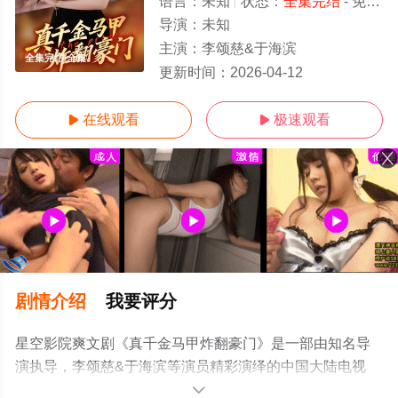
语言：
未知
状态：
全集完结
- 免费在线观看
导演：
未知
主演：
李颂慈&于海滨
全集完结/全集
更新时间：
2026-04-12
在线观看
极速观看


剧情介绍
我要评分
星空影院爽文剧《真千金马甲炸翻豪门》是一部由知名导
演执导，李颂慈&于海滨等演员精彩演绎的中国大陆电视
剧，大结局剧情已揭晓（全集完结），超前点播免费观看
