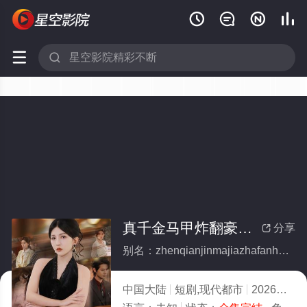






真千金马甲炸翻豪门(全集)
分享

别名：zhenqianjinmajiazhafanhaomen
中国大陆
短剧,现代都市
2026
10.0