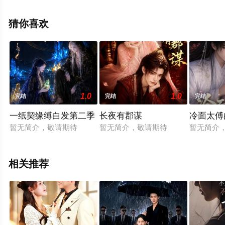
高清无删减完整版电视剧全集就上星空电影网，更多相关
信息可移步至豆瓣电视剧、电视猫或剧情网等平台了解。
猜你喜欢
1.0
1.0
完结
完结
完结
一纸契缘缚白发第二季
长夜有郡谋
冷面太傅
暂无简介，敬请期待
暂无简介，敬请期待
暂无简介
相关推荐