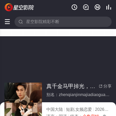






真千金马甲掉光，成京圈第一团宠(全集)
分享

别名：zhenqianjinmajiadiaoguangchengjingquandiyituanchong
中国大陆
短剧,女频恋爱
2026
10.0