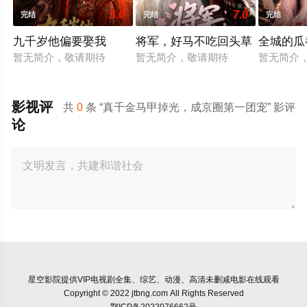
5.0
7.0
完结
完结
完结
九千岁他偏要娶我
将军，好马不吃回头草
全城的瓜
暂无简介，敬请期待
暂无简介，敬请期待
暂无简介
影视评
共
0
条 “真千金马甲掉光，成京圈第一团宠” 影评
论
星空影院
提供VIP电视剧全集、综艺、动漫、高清未删减电影在线观看
Copyright © 2022 jtbng.com All Rights Reserved
鄂ICP备2022076662号