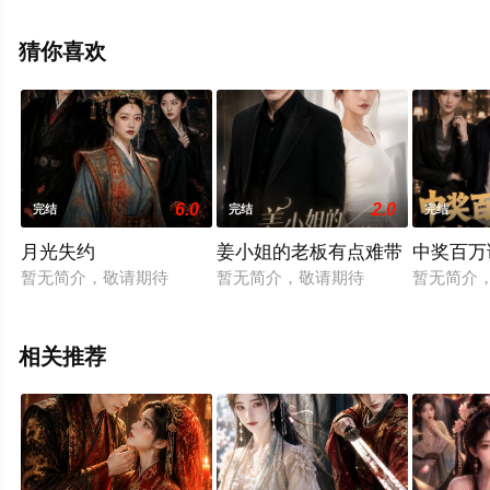
播免费观看高清无删减完整版电视剧全集就上星空电影
网，更多相关信息可移步至豆瓣电视剧、电视猫或剧情网
猜你喜欢
等平台了解。
6.0
2.0
完结
完结
完结
月光失约
姜小姐的老板有点难带
中奖百万
暂无简介，敬请期待
暂无简介，敬请期待
暂无简介
相关推荐