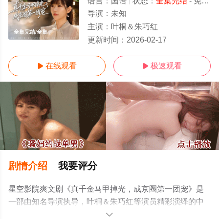
语言：
国语
状态：
全集完结
- 免费在线观看
导演：
未知
主演：
叶桐＆朱巧红
全集完结/全集
更新时间：
2026-02-17
在线观看
极速观看


剧情介绍
我要评分
星空影院爽文剧《真千金马甲掉光，成京圈第一团宠》是
一部由知名导演执导，叶桐＆朱巧红等演员精彩演绎的中
国大陆电视剧，大结局剧情已揭晓（全集完结），超前点
