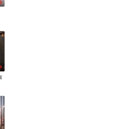
0
使阴兵之力，化身“活阎罗”归来复仇。他利用附身控魂
0
富