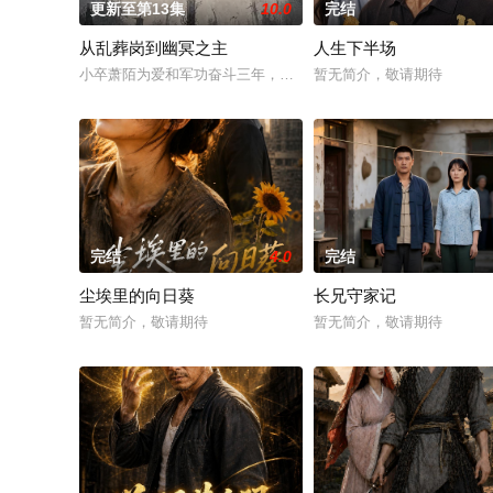
更新至第13集
10.0
完结
从乱葬岗到幽冥之主
人生下半场
小卒萧陌为爱和军功奋斗三年，却被恋人柳莺儿与将军之子赵昊联
暂无简介，敬请期待
完结
4.0
完结
尘埃里的向日葵
长兄守家记
暂无简介，敬请期待
暂无简介，敬请期待