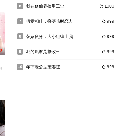
我在修仙界搞重工业
1000
6

假意相伴，扮演临时恋人
999
7

替嫁良缘：大小姐缠上我
999
8

0
我的凤君是摄政王
999
9

年下老公是宠妻狂
999
10

欢