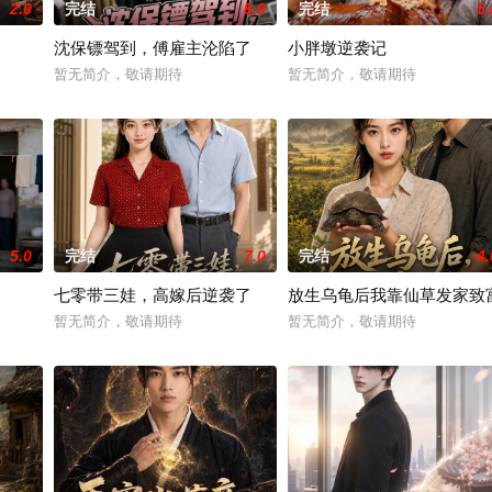
2.0
完结
8.0
完结
5.
沈保镖驾到，傅雇主沦陷了
小胖墩逆袭记
手背叛，残忍杀害后抛尸乱葬岗。濒死之际，他唤醒了上古魔刀“幽冥”，获得驱
暂无简介，敬请期待
暂无简介，敬请期待
5.0
完结
7.0
完结
4.
七零带三娃，高嫁后逆袭了
放生乌龟后我靠仙草发家致
暂无简介，敬请期待
暂无简介，敬请期待