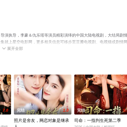
名导演执导，李豪＆仇乐瑶等演员精彩演绎的中国大陆电视剧，大结局剧
全集就上星空电影网，更多相关信息可移步至豆瓣电视剧、电视猫或剧情
展开全部

7.0
完结
1.0
完结
5.
照片是舍友，网恋对象是继承
司命：一指判生死第二季
人