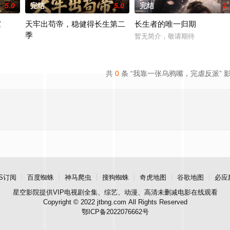
5.0
完结
5.0
完结
1.
家
天牢出苟帝，稳健得长生第二
长生者的唯一归期
季
暂无简介，敬请期待
暂无简介，敬请期待
共
0
条 “我靠一张乌鸦嘴，完虐反派” 
S订阅
百度蜘蛛
神马爬虫
搜狗蜘蛛
奇虎地图
谷歌地图
必应
星空影院
提供VIP电视剧全集、综艺、动漫、高清未删减电影在线观看
Copyright © 2022 jtbng.com All Rights Reserved
鄂ICP备2022076662号