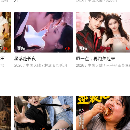
&唐雪晴
2026 / 中国大陆 / 戴琪轩
2026 / 中国大陆 / 刘晏辰＆周嘉怡
3.0
完结
7.0
完结
8.
称王
星落赴长夜
乖一点，再跑关起来
童欣
2026 / 中国大陆 / 林潇＆邓昕玥
2026 / 中国大陆 / 王子涵＆吴嘉