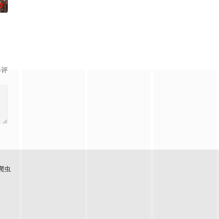
0
影评
爬虫