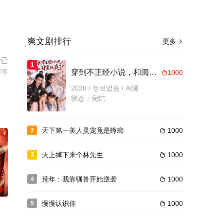
爽文剧排行
更多

情已
1
网等
穿到不正经小说，和闺蜜玩爽了
1000

2026 / 정보없음 / AI漫
状态：完结
天下第一美人灵宠竟是蟑螂
1000
2

天上掉下来个林先生
1000
3

荒年：我靠驯兽开始逆袭
1000
4

0
慢慢认识你
1000
5
