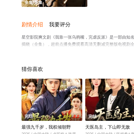
全集/全集
剧情介绍
我要评分
星空影院爽文剧《我靠一张乌鸦嘴，完虐反派》是一部由知
揭晓（全集），超前点播免费观看高清无删减完整版电视剧
平台了解。
猜你喜欢
完结
8.0
完结
最强九千岁，我权倾朝野
天医岛主，下山即无敌