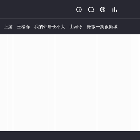




上游
玉楼春
我的邻居长不大
山河令
微微一笑很倾城