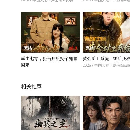
2026 / 中国大陆 / 卢艺煊＆路露
2026 / 中国大陆 / 陈柄希
完结
10.0
完结
重生七零，拒当后娘拐个知青
黄金矿工系统，缅矿我
回家
2026 / 中国大陆 / 刘瀚阳&
2026 / 中国大陆 / 朱鹿希＆袁志颖
相关推荐