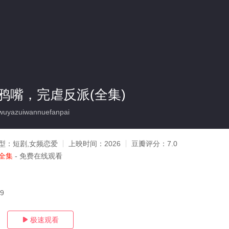
鸦嘴，完虐反派(全集)
yazuiwannuefanpai
型：
短剧,女频恋爱
上映时间：
2026
豆瓣评分：
7.0
全集
- 免费在线观看
29
极速观看
