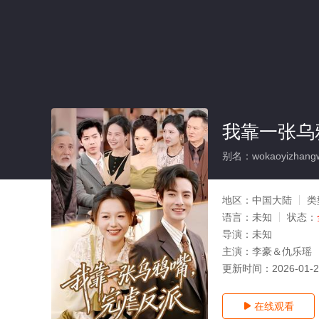
我靠一张乌
别名：wokaoyizhangwu
地区：
中国大陆
类
语言：
未知
状态：
导演：
未知
主演：
李豪＆仇乐瑶
更新时间：
2026-01-
在线观看
