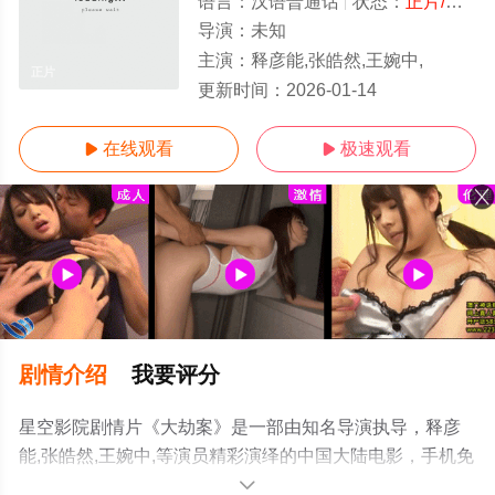
语言：
汉语普通话
状态：
正片/高清
导演：
未知
主演：
释彦能,张皓然,王婉中,
正片
更新时间：
2026-01-14
在线观看
极速观看


剧情介绍
我要评分
星空影院剧情片《大劫案》是一部由知名导演执导，释彦
能,张皓然,王婉中,等演员精彩演绎的中国大陆电影，手机免
费观看高清无删减完整版电影大全就上星空电影网，更多
