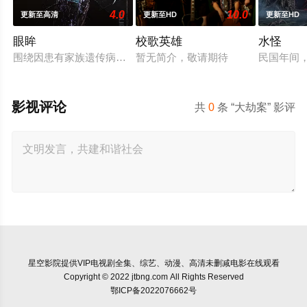
4.0
10.0
更新至高清
更新至HD
更新至HD
眼眸
校歌英雄
水怪
围绕因患有家族遗传病而导致视力逐渐丧失的摄影师瑞真展开。
暂无简介，敬请期待
民国年间
影视评论
共
0
条 “大劫案” 影评
星空影院
提供VIP电视剧全集、综艺、动漫、高清未删减电影在线观看
Copyright © 2022 jtbng.com All Rights Reserved
鄂ICP备2022076662号