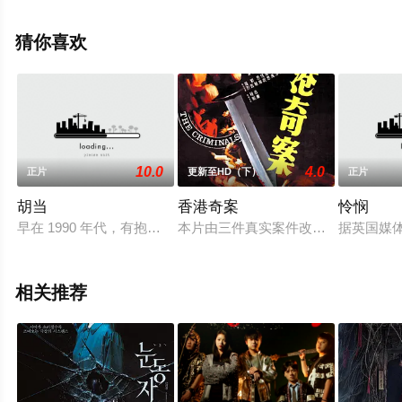
相关信息可移步至豆瓣电影、电视猫或剧情网等平台了
解。
猜你喜欢
10.0
4.0
正片
更新至HD（下）
正片
胡当
香港奇案
怜悯
早在 1990 年代，有抱负的 IAS 开始反抗基于种姓的保留。
本片由三件真实案件改编。 《灶底
据英国媒
相关推荐