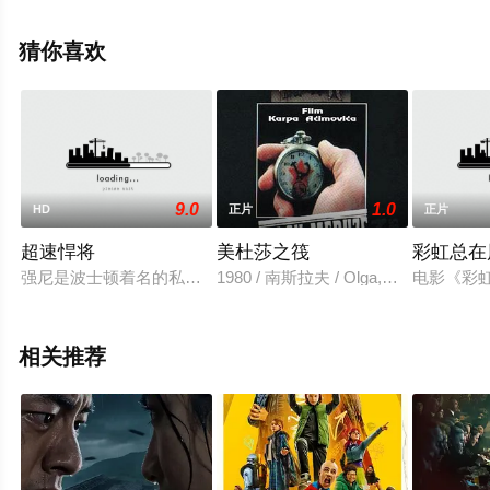
的意大利 / 德国电影，手机免费观看高清无删减完整版电影
大全就上星空电影网，更多相关信息可移步至豆瓣电影、
猜你喜欢
电视猫或剧情网等平台了解。
9.0
1.0
HD
正片
正片
超速悍将
美杜莎之筏
彩虹总在
强尼是波士顿着名的私家侦探，某次渡假到洛杉矶探视其哥哥，
1980 / 南斯拉夫 / Olga,Kacijan,Vladisla
电影《彩
相关推荐