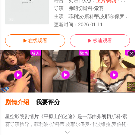
语言：
英语
状态：
正片/高清
- 免费在线观看
导演：
弗朗切斯科·索赛
主演：
菲利波·斯科蒂,皮耶尔保罗·卡波维拉,罗伯托·西特兰,安德里亚·彭纳基,塞尔吉奥·罗马诺
正片
更新时间：
2026-01-11
在线观看
极速观看


剧情介绍
我要评分
星空影院剧情片《平原上的迷途》是一部由弗朗切斯科·索
赛导演执导，菲利波·斯科蒂,皮耶尔保罗·卡波维拉,罗伯托·
西特兰,安德里亚·彭纳基,塞尔吉奥·罗马诺等演员精彩演绎
