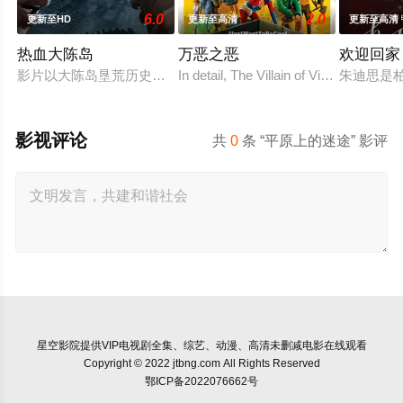
6.0
2.0
更新至HD
更新至高清
更新至高清
热血大陈岛
万恶之恶
欢迎回家
影片以大陈岛垦荒历史为创作底色，在尊重历史真实性的前提下，
In detail, The Villain of Villains follo
朱迪思是
影视评论
共
0
条 “平原上的迷途” 影评
星空影院
提供VIP电视剧全集、综艺、动漫、高清未删减电影在线观看
Copyright © 2022 jtbng.com All Rights Reserved
鄂ICP备2022076662号