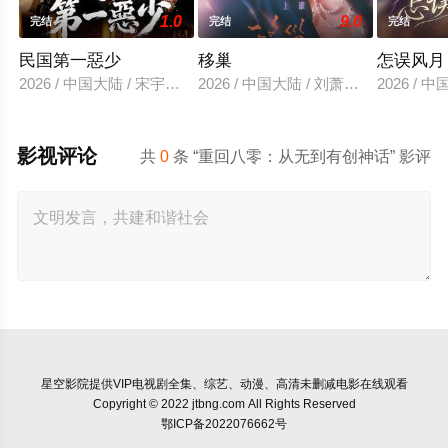
1.0
9.0
完结
完结
完结
民国第一惡少
移巢
怎误风月
2026 / 中国大陆 / 宋宇欣＆陈楚洹
2026 / 中国大陆 / 刘萧旭＆王格格
2026 /
影视评论
共
0
条 “重回八零：从无到有创神话” 影评
星空影院
提供VIP电视剧全集、综艺、动漫、高清未删减电影在线观看
Copyright © 2022 jtbng.com All Rights Reserved
鄂ICP备2022076662号