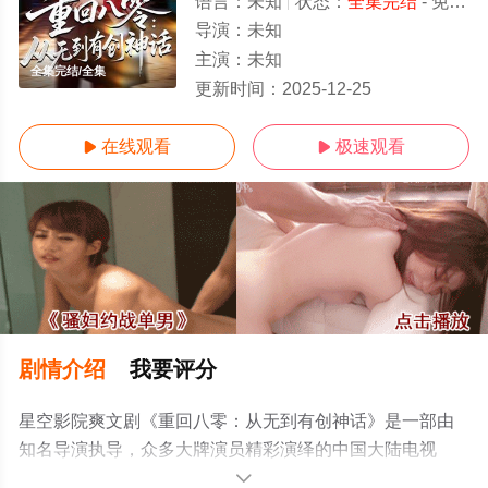
语言：
未知
状态：
全集完结
- 免费在线观看
导演：
未知
主演：
未知
全集完结/全集
更新时间：
2025-12-25
在线观看
极速观看


剧情介绍
我要评分
星空影院爽文剧《重回八零：从无到有创神话》是一部由
知名导演执导，众多大牌演员精彩演绎的中国大陆电视
剧，大结局剧情已揭晓（全集完结），超前点播免费观看
