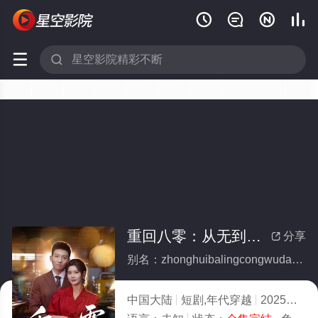






重回八零：从无到有创神话(全集)
分享

别名：zhonghuibalingcongwudaoyouchuangshenhua
中国大陆
短剧,年代穿越
2025
1.0