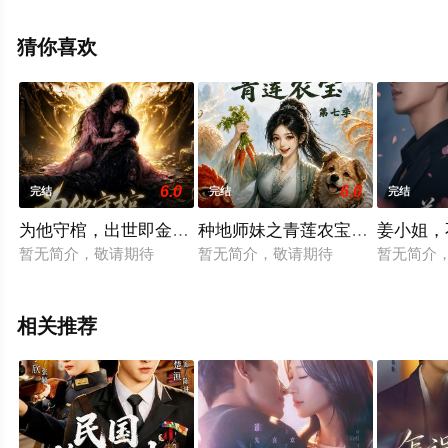
高清无删减完整版电视剧全集就上星空电影网，更多相关
信息可移步至豆瓣电视剧、电视猫或剧情网等平台了解。
猜你喜欢
6.0
6.0
完结
完结
完结
为他守棺，出世即金眼第二季
种地师妹之青莲农宝第七季
姜小姐，
暂无简介，敬请期待
暂无简介，敬请期待
暂无简介
相关推荐