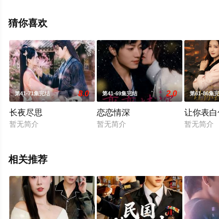
减完整版电视剧全集就上星空电影网，更多相关信息可移
步至豆瓣电视剧、电视猫或剧情网等平台了解。
猜你喜欢
8.0
2.0
第41-71集完结
第41-69集完结
第61-86集
长夜尽思
恋恋情深
让你表白
暂无简介
暂无简介
暂无简介
相关推荐