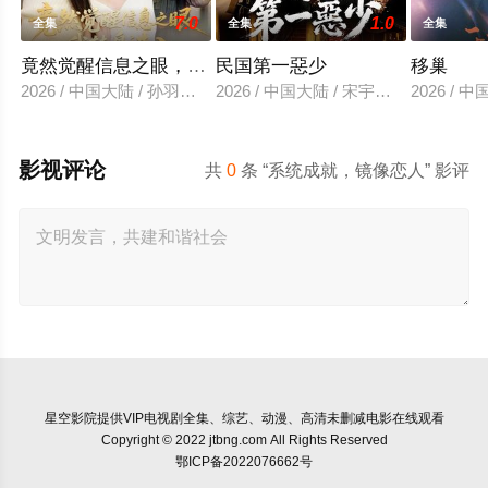
7.0
1.0
全集
全集
全集
竟然觉醒信息之眼，我转身进入反派大营
民国第一惡少
移巢
2026 / 中国大陆 / 孙羽中＆廖澜
2026 / 中国大陆 / 宋宇欣＆陈楚洹
2026 /
影视评论
共
0
条 “系统成就，镜像恋人” 影评
星空影院
提供VIP电视剧全集、综艺、动漫、高清未删减电影在线观看
Copyright © 2022 jtbng.com All Rights Reserved
鄂ICP备2022076662号