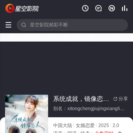






系统成就，镜像恋人(全集)
分享

别名：xitongchengjiujingxianglianren
中国大陆
女频恋爱
2025
2.0