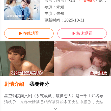
语言：
国语
状态：
全集完结
- 免费在线观看
导演：
未知
主演：
未知
全集完结/全集
更新时间：
2025-10-31
在线观看
极速观看


剧情介绍
我要评分
星空影院爽文剧《系统成就，镜像恋人》是一部由知名导
演执导，众多大牌演员精彩演绎的中国大陆电视剧，大结
局剧情已揭晓（全集完结），超前点播免费观看高清无删
