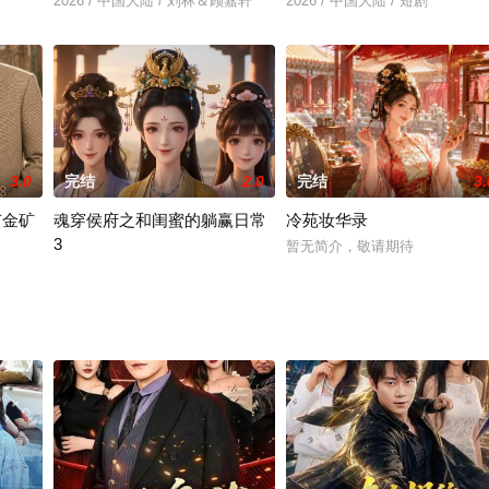
2026 / 中国大陆 / 刘林＆顾嘉轩
2026 / 中国大陆 / 短剧
3.0
完结
2.0
完结
3.
有金矿
魂穿侯府之和闺蜜的躺赢日常
冷苑妆华录
3
暂无简介，敬请期待
暂无简介，敬请期待