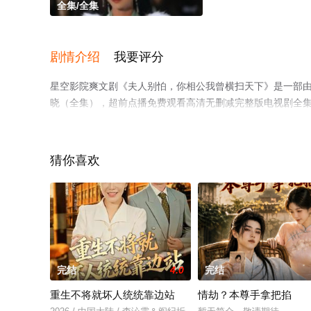
全集/全集
剧情介绍
我要评分
星空影院爽文剧《夫人别怕，你相公我曾横扫天下》是一部
晓（全集），超前点播免费观看高清无删减完整版电视剧全
台了解。
猜你喜欢
完结
4.0
完结
重生不将就坏人统统靠边站
情劫？本尊手拿把掐