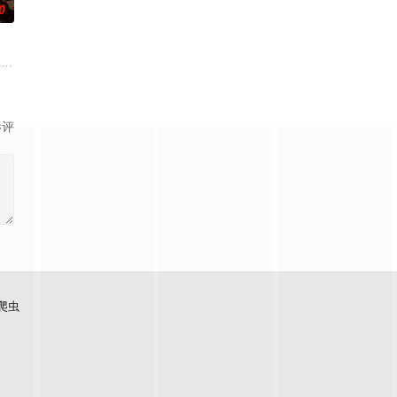
0
念&孙嘉欣
影评
爬虫