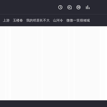




上游
玉楼春
我的邻居长不大
山河令
微微一笑很倾城