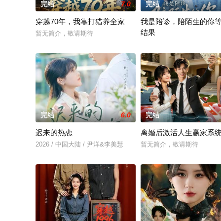
完结
7.0
完结
穿越70年，我靠打猎养全家
我是陪诊，陪陌生的你
结果
暂无简介，敬请期待
暂无简介，敬请期待
完结
6.0
完结
迟来的热恋
离婚后激活人生赢家系
2026 / 中国大陆 / 尹洋&李美慧
暂无简介，敬请期待