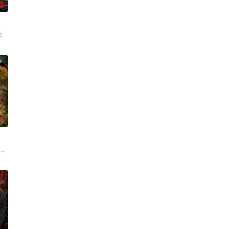
0
念
0
颖＆郭晓宇＆王俊华