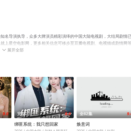
由知名导演执导，众多大牌演员精彩演绎的中国大陆电视剧，大结局剧情
集就上星空电影网，更多相关信息可移步至豆瓣电视剧、电视猫或剧情网
展开全部

9.0
完结
8.0
全82集
9.
绑匪系统：我只想回家
焕意词