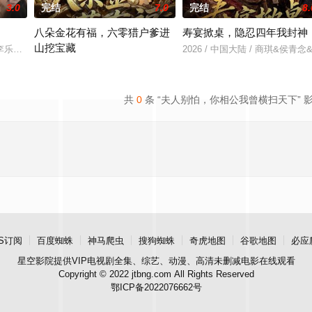
3.0
完结
7.0
完结
8.
八朵金花有福，六零猎户爹进
寿宴掀桌，隐忍四年我封神
山挖宝藏
兰＆李乐天＆聂杨＆周梓言
2026 / 中国大陆 / 商琪&侯青
2026 / 中国大陆 / 张宇翔＆高岫楠＆武伟
共
0
条 “夫人别怕，你相公我曾横扫天下” 
S订阅
百度蜘蛛
神马爬虫
搜狗蜘蛛
奇虎地图
谷歌地图
必应
星空影院
提供VIP电视剧全集、综艺、动漫、高清未删减电影在线观看
Copyright © 2022 jtbng.com All Rights Reserved
鄂ICP备2022076662号