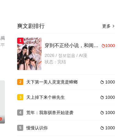
爽文剧排行
更多

已揭
1
等平
穿到不正经小说，和闺蜜玩爽了
1000

2026 / 정보없음 / AI漫
状态：完结
天下第一美人灵宠竟是蟑螂
1000
2

天上掉下来个林先生
1000
3

荒年：我靠驯兽开始逆袭
1000
4

0
慢慢认识你
1000
5
