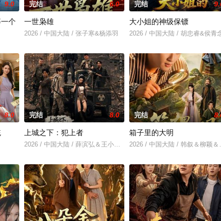
9.0
完结
6.0
完结
9.
等一个
一世枭雄
大小姐的神级保镖
2026 / 中国大陆 / 张子寒&杨添羽
2026 / 中国大陆 / 胡忠睿&侯青
8.0
完结
8.0
完结
8.
统
上城之下：犯上者
箱子里的大明
2026 / 中国大陆 / 薛滨弘＆王小橙＆姜腾＆赵慧楠
2026 / 中国大陆 / 韩叙＆柳