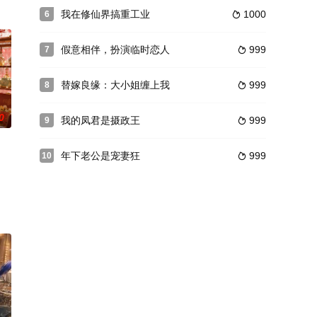
我在修仙界搞重工业
1000
6

假意相伴，扮演临时恋人
999
7

替嫁良缘：大小姐缠上我
999
8

0
我的凤君是摄政王
999
9

年下老公是宠妻狂
999
10
