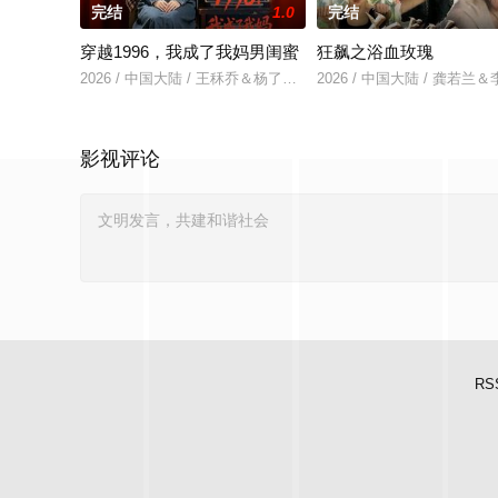
完结
1.0
完结
穿越1996，我成了我妈男闺蜜
狂飙之浴血玫瑰
2026 / 中国大陆 / 王秝乔＆杨了＆上官筠杰
2026 / 中国大陆 / 龚若
影视评论
RS