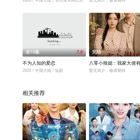
2026 / 中国大陆 / 李沁霏＆阎纪圻
暂无简介，敬请期待
全70集
7.0
完结
不为人知的爱恋
八零小辣媳：我家大佬
2025 / 中国大陆 / 短剧
暂无简介，敬请期待
相关推荐