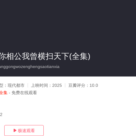
你相公我曾横扫天下(全集)
nggongwozenghengsaotianxia
型：
现代都市
上映时间：
2025
豆瓣评分：
10.0
全集
- 免费在线观看
22
极速观看
