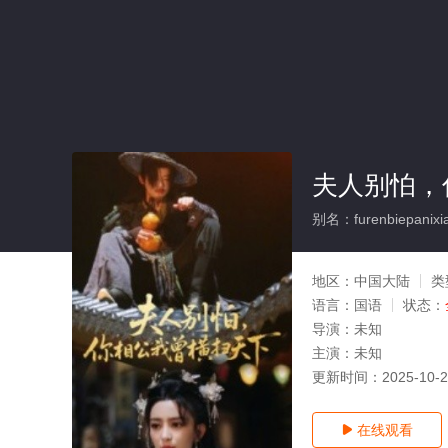
夫人别怕，
别名：furenbiepanixia
地区：
中国大陆
类
语言：
国语
状态：
导演：
未知
主演：
未知
更新时间：
2025-10-
在线观看
