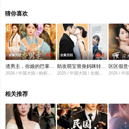
版电视剧全集就上星空电影网，更多相关信息可移步至豆
瓣电视剧、电视猫或剧情网等平台了解。
猜你喜欢
6.0
10.0
全集完结
全集完结
全集
渣男主，你娘的巴掌来了
助攻萌宝替身妈咪转正计
区区假意
2026 / 中国大陆 / 柏程俊＆郭鑫蕊
2025 / 中国大陆 / 女频恋爱
2025 / 
相关推荐