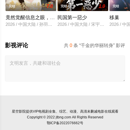
7.0
1.0
完结
完结
完结
竟然觉醒信息之眼，我转身进入反派大营
民国第一惡少
移巢
2026 / 中国大陆 / 孙羽中＆廖澜
2026 / 中国大陆 / 宋宇欣＆陈楚洹
2026 /
影视评论
共
0
条 “千金的华丽转身” 影评
星空影院
提供VIP电视剧全集、综艺、动漫、高清未删减电影在线观看
Copyright © 2022 jtbng.com All Rights Reserved
鄂ICP备2022076662号