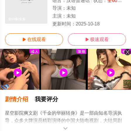
语言：
汉语普通话
状态：
全60集
- 
导演：
未知
主演：
未知
全60集/全集
更新时间：
2025-10-18
在线观看
极速观看


剧情介绍
我要评分
星空影院爽文剧《千金的华丽转身》是一部由知名导演执
导，众多大牌演员精彩演绎的中国大陆电视剧，大结局剧
情已揭晓（全60集），超前点播免费观看高清无删减完整
