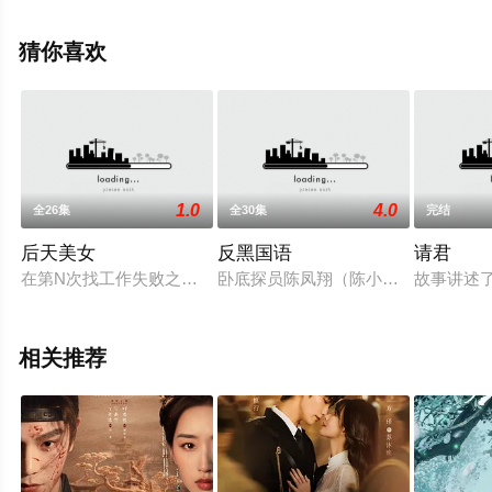
等演员精彩演绎的大陆电视剧，大结局剧情已揭晓（1-34
全集），超前点播免费观看高清无删减完整版电视剧全集
猜你喜欢
就上星空电影网，更多相关信息可移步至豆瓣电视剧、电
视猫或剧情网等平台了解。
1.0
4.0
全26集
全30集
完结
后天美女
反黑国语
请君
在第N次找工作失败之后，陈美又遇上了令人痛心的事情——大专
卧底探员陈凤翔（陈小春 饰）在破获
故事讲述
相关推荐