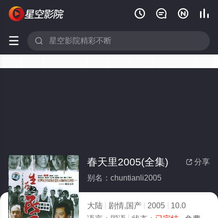






春天里2005(全集)
分享

别名：chuntianli2005
大陆
剧情,国产
2005
10.0