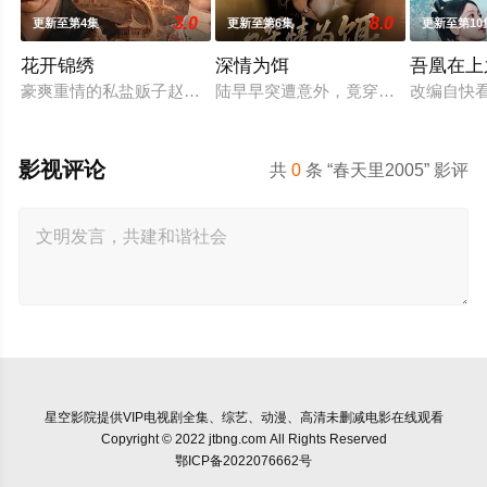
3.0
8.0
更新至第4集
更新至第6集
更新至第10
花开锦绣
深情为饵
吾凰在上
豪爽重情的私盐贩子赵凌虽出身草莽，却心怀壮志，他结识了遭
陆早早突遭意外，竟穿越成民国少夫
改编自快
影视评论
共
0
条 “春天里2005” 影评
星空影院
提供VIP电视剧全集、综艺、动漫、高清未删减电影在线观看
Copyright © 2022 jtbng.com All Rights Reserved
鄂ICP备2022076662号