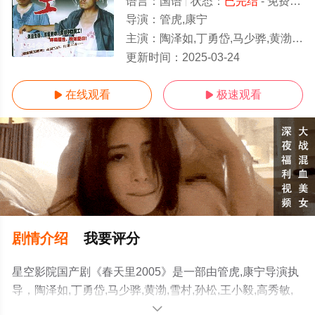
语言：
国语
状态：
已完结
- 免费在线观看
导演：
管虎,康宁
主演：
陶泽如,丁勇岱,马少骅,黄渤,雪村,孙松,王小毅,高秀敏,沙景昌,吕夏,丁宁,胡龙吟,赵亚波,公磊,王希,张小磊,胡晓光
1-34全集/大结局
更新时间：
2025-03-24
在线观看
极速观看


剧情介绍
我要评分
星空影院国产剧《春天里2005》是一部由管虎,康宁导演执
导，陶泽如,丁勇岱,马少骅,黄渤,雪村,孙松,王小毅,高秀敏,
沙景昌,吕夏,丁宁,胡龙吟,赵亚波,公磊,王希,张小磊,胡晓光
